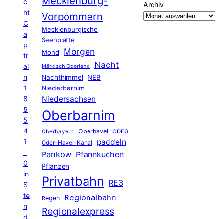
Mecklenburg-
c
Archiv
ht
Vorpommern
C
Mecklenburgische
a
Seenplatte
p
Morgen
Mond
tr
Nacht
ai
Märkisch Oderland
n
Nachthimmel
NEB
1
Niederbarnim
8
Niedersachsen
5
Oberbarnim
5
4
Oberhavel
Oberbayern
ODEG
1
paddeln
Oder-Havel-Kanal
-
Pankow
Pfannkuchen
0
Pflanzen
in
Privatbahn
RE3
S
te
Regionalbahn
Regen
n
Regionalexpress
d