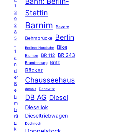
Bahn: Berlin-
1
Stettin
3
9
Barnim
2
Bayern
8
Berlin
Behmbrücke
5
-
Bike
Berliner Nordbahn
1
BR 243
BR 112
Blumen
a
Britz
Brandenburg
n
Bäcker
d
er
Chausseehaus
B
Danewitz
damals
e
DB AG
Diesel
h
m
Diesellok
b
Dieseltriebwagen
rü
c
Dochnoch
k
Doppelstock