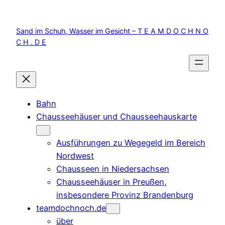
Zum
Inhalt
Sand im Schuh, Wasser im Gesicht – T E A M D O C H N O
springen
C H . D E
Bahn
Chausseehäuser und Chausseehauskarte
Ausführungen zu Wegegeld im Bereich
Nordwest
Chausseen in Niedersachsen
Chausseehäuser in Preußen,
insbesondere Provinz Brandenburg
teamdochnoch.de
über