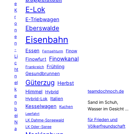
e
E-Lok
K
r
E-Triebwagen
o
Eberswalde
n
e
Eisenbahn
n
-
Essen
Finow
Fernsehturm
Li
Finowkanal
Finowfurt
c
Frühling
Frankreich
ht
Gesundbrunnen
n
Güterzug
el
Herbst
k
Himmel
teamdochnoch.de
Hybrid
e
Hybrid-Lok
Italien
n
Sand im Schuh,
Kesselwagen
Kuchen
b
Wasser im Gesicht …
Leerfahrt
ei
für Frieden und
LK Dahme-Spreewald
N
Völkerfreundschaft
LK Oder-Spree
a