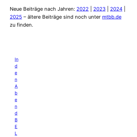
Neue Beiträge nach Jahren:
2022
|
2023
|
2024
|
2025
– ältere Beiträge sind noch unter
mtbb.de
zu finden.
In
d
e
n
A
b
e
n
d
B
E
L