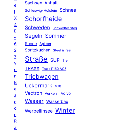
Sachsen-Anhalt
el
Schnee
Schleswig-Holstein
l
Schorfheide
X
4
Schweden
Schwedter Steg
E
Segeln
Sommer
-
6
Sonne
Splitter
Spritzkuchen
2
Steel is real
7
Straße
SUP
Tier
v
TRAXX
Traxx P160 AC3
o
Triebwagen
n
B
Uckermark
V70
e
Vectron
Volvo
Verkehr
a
Wasser
Wasserbau
c
o
Winter
Werbellinsee
n
R
ai