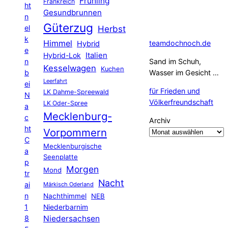
Frühling
Frankreich
ht
Gesundbrunnen
n
Güterzug
el
Herbst
k
Himmel
teamdochnoch.de
Hybrid
e
Hybrid-Lok
Italien
n
Sand im Schuh,
Kesselwagen
Kuchen
b
Wasser im Gesicht …
Leerfahrt
ei
für Frieden und
LK Dahme-Spreewald
N
Völkerfreundschaft
LK Oder-Spree
a
Mecklenburg-
c
Archiv
ht
Vorpommern
C
Mecklenburgische
a
Seenplatte
p
Morgen
Mond
tr
Nacht
ai
Märkisch Oderland
n
Nachthimmel
NEB
1
Niederbarnim
8
Niedersachsen