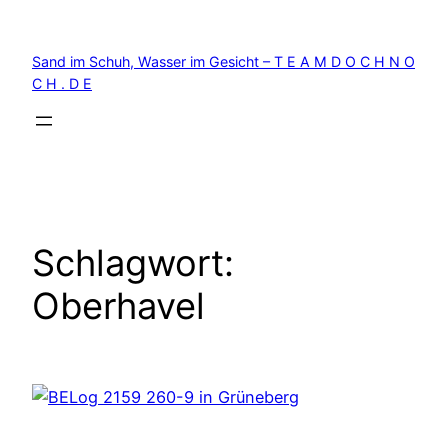
Zum
Inhalt
Sand im Schuh, Wasser im Gesicht – T E A M D O C H N O
springen
C H . D E
Schlagwort:
Oberhavel