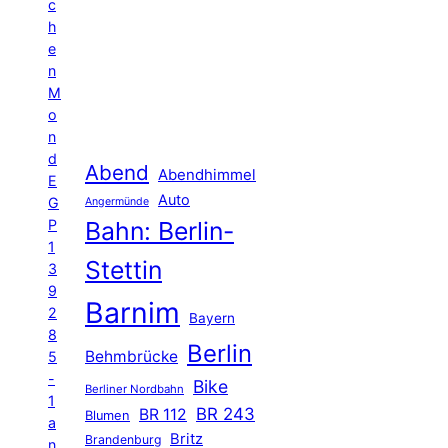
c
h
e
n
M
o
n
d
Abend
Abendhimmel
E
Auto
G
Angermünde
P
Bahn: Berlin-
1
Stettin
3
9
Barnim
2
Bayern
8
Berlin
Behmbrücke
5
-
Bike
Berliner Nordbahn
1
BR 243
BR 112
Blumen
a
Britz
Brandenburg
n