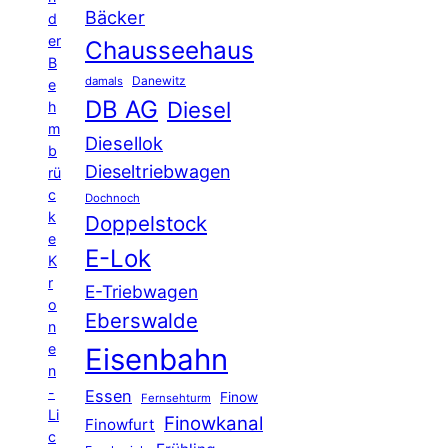
Bäcker
d
er
Chausseehaus
B
Danewitz
damals
e
DB AG
Diesel
h
m
Diesellok
b
Dieseltriebwagen
rü
c
Dochnoch
k
Doppelstock
e
E-Lok
K
r
E-Triebwagen
o
Eberswalde
n
e
Eisenbahn
n
-
Essen
Finow
Fernsehturm
Li
Finowkanal
Finowfurt
c