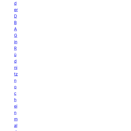
d
er
D
B
A
G
in
R
ü
d
ni
tz
n
o
c
h
ei
n
m
al