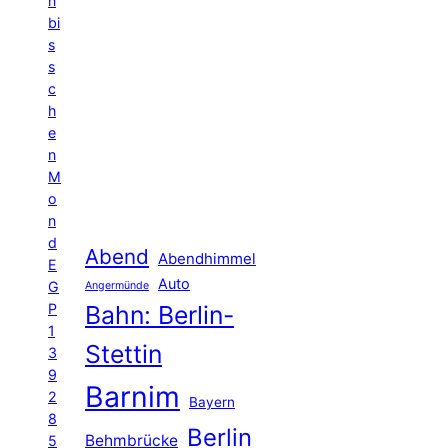
n
bi
s
s
c
h
e
n
M
o
n
d
Abend
Abendhimmel
E
Auto
G
Angermünde
P
Bahn: Berlin-
1
Stettin
3
9
Barnim
2
Bayern
8
Berlin
Behmbrücke
5