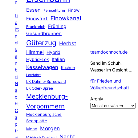
n
-
Essen
Finow
Fernsehturm
Li
Finowkanal
Finowfurt
c
Frühling
Frankreich
ht
Gesundbrunnen
n
Güterzug
el
Herbst
k
Himmel
teamdochnoch.de
Hybrid
e
Hybrid-Lok
Italien
n
Sand im Schuh,
Kesselwagen
Kuchen
b
Wasser im Gesicht …
Leerfahrt
ei
für Frieden und
LK Dahme-Spreewald
N
Völkerfreundschaft
LK Oder-Spree
a
Mecklenburg-
c
Archiv
ht
Vorpommern
C
Mecklenburgische
a
Seenplatte
p
Morgen
Mond
tr
Nacht
ai
Märkisch Oderland