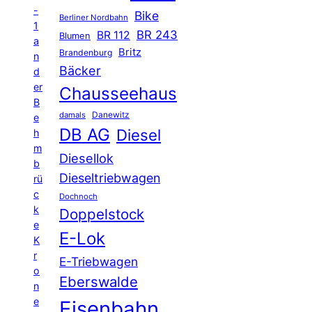
-
Bike
Berliner Nordbahn
1
BR 243
BR 112
Blumen
a
Britz
Brandenburg
n
Bäcker
d
er
Chausseehaus
B
Danewitz
damals
e
DB AG
Diesel
h
m
Diesellok
b
Dieseltriebwagen
rü
c
Dochnoch
k
Doppelstock
e
E-Lok
K
r
E-Triebwagen
o
Eberswalde
n
e
Eisenbahn