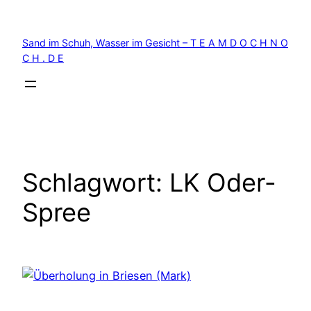
Zum
Inhalt
Sand im Schuh, Wasser im Gesicht – T E A M D O C H N O
springen
C H . D E
Schlagwort:
LK Oder-
Spree