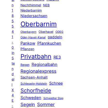
n
Nachthimmel
NEB
1
Niederbarnim
8
Niedersachsen
5
Oberbarnim
5
4
Oberhavel
Oberbayern
ODEG
1
paddeln
Oder-Havel-Kanal
-
Pankow
Pfannkuchen
0
Pflanzen
in
Privatbahn
RE3
S
te
Regionalbahn
Regen
n
Regionalexpress
d
Sachsen-Anhalt
el
Schnee
Schleswig-Holstein
l
Schorfheide
X
4
Schweden
Schwedter Steg
E
Segeln
Sommer
-