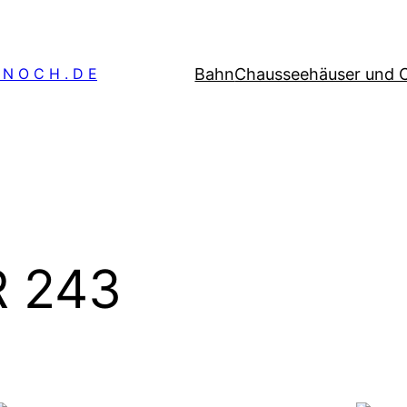
Bahn
Chausseehäuser und 
 N O C H . D E
R 243