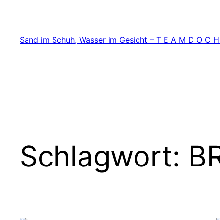
Zum
Inhalt
springen
Sand im Schuh, Wasser im Gesicht – T E A M D O C H
Schlagwort:
B