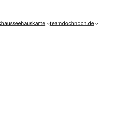
Chausseehauskarte
teamdochnoch.de