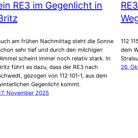
ein RE3 im Gegenlicht in
RE3
Britz
Weg
auch am frühen Nachmittag steht die Sonne
112 11
schon sehr tief und durch den milchigen
dem W
Himmel scheint immer noch relativ stark. In
Strals
Britz führt es dazu, dass der RE3 nach
26. O
Schwedt, gezogen von 112 101-1, aus dem
winterlichen Gegenlicht kommt.
27. November 2025