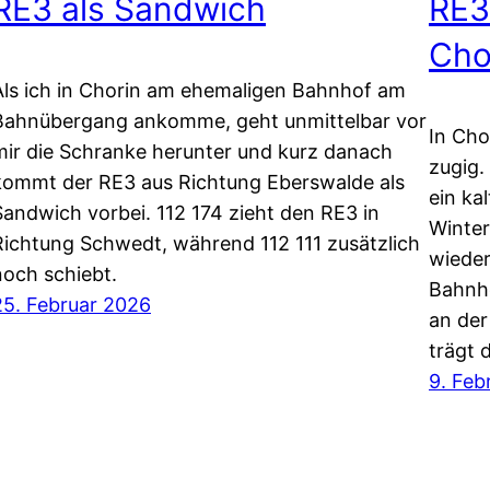
RE3 als Sandwich
RE3
Cho
Als ich in Chorin am ehemaligen Bahnhof am
Bahnübergang ankomme, geht unmittelbar vor
In Cho
mir die Schranke herunter und kurz danach
zugig.
kommt der RE3 aus Richtung Eberswalde als
ein ka
Sandwich vorbei. 112 174 zieht den RE3 in
Winter
Richtung Schwedt, während 112 111 zusätzlich
wieder
noch schiebt.
Bahnho
25. Februar 2026
an der
trägt
9. Feb