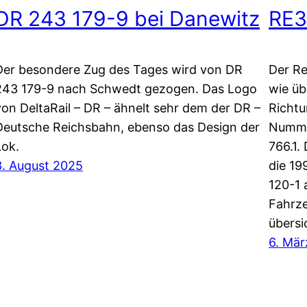
DR 243 179-9 bei Danewitz
RE3
Der besondere Zug des Tages wird von DR
Der Re
243 179-9 nach Schwedt gezogen. Das Logo
wie üb
von DeltaRail – DR – ähnelt sehr dem der DR –
Richtu
Deutsche Reichsbahn, ebenso das Design der
Numme
Lok.
766.1.
3. August 2025
die 19
120-1 
Fahrze
übersi
6. Mär