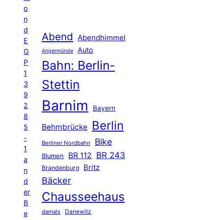
o
n
d
Abend
Abendhimmel
E
Auto
G
Angermünde
P
Bahn: Berlin-
1
Stettin
3
9
Barnim
2
Bayern
8
Berlin
Behmbrücke
5
-
Bike
Berliner Nordbahn
1
BR 243
BR 112
Blumen
a
Britz
Brandenburg
n
Bäcker
d
er
Chausseehaus
B
Danewitz
damals
e