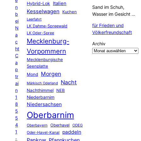
e
Hybrid-Lok
Italien
n
Sand im Schuh,
Kesselwagen
Kuchen
b
Wasser im Gesicht …
Leerfahrt
ei
für Frieden und
LK Dahme-Spreewald
N
Völkerfreundschaft
LK Oder-Spree
a
Mecklenburg-
c
Archiv
ht
Vorpommern
C
Mecklenburgische
a
Seenplatte
p
Morgen
Mond
tr
Nacht
ai
Märkisch Oderland
n
Nachthimmel
NEB
1
Niederbarnim
8
Niedersachsen
5
Oberbarnim
5
4
Oberhavel
Oberbayern
ODEG
1
paddeln
Oder-Havel-Kanal
-
Pankow
Pfannkuchen