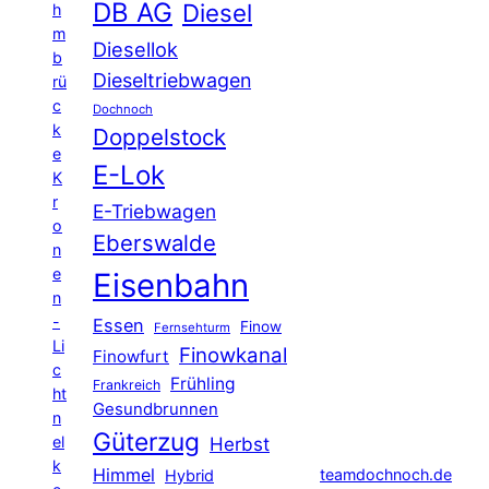
DB AG
Diesel
h
m
Diesellok
b
Dieseltriebwagen
rü
c
Dochnoch
k
Doppelstock
e
E-Lok
K
r
E-Triebwagen
o
Eberswalde
n
e
Eisenbahn
n
-
Essen
Finow
Fernsehturm
Li
Finowkanal
Finowfurt
c
Frühling
Frankreich
ht
Gesundbrunnen
n
Güterzug
el
Herbst
k
Himmel
teamdochnoch.de
Hybrid