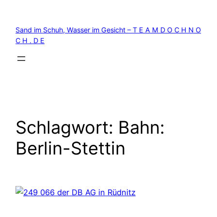
Zum
Inhalt
Sand im Schuh, Wasser im Gesicht – T E A M D O C H N O
springen
C H . D E
Schlagwort:
Bahn:
Berlin-Stettin