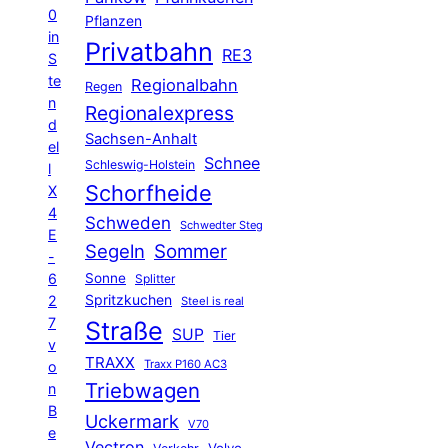
0
Pflanzen
in
Privatbahn
RE3
S
te
Regionalbahn
Regen
n
Regionalexpress
d
Sachsen-Anhalt
el
Schnee
Schleswig-Holstein
l
Schorfheide
X
4
Schweden
Schwedter Steg
E
Segeln
Sommer
-
6
Sonne
Splitter
Spritzkuchen
2
Steel is real
7
Straße
SUP
Tier
v
TRAXX
Traxx P160 AC3
o
Triebwagen
n
B
Uckermark
V70
e
Vectron
Volvo