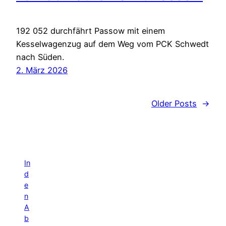
192 052 durchfährt Passow mit einem
Kesselwagenzug auf dem Weg vom PCK Schwedt
nach Süden.
2. März 2026
Older Posts
→
In
d
e
n
A
b