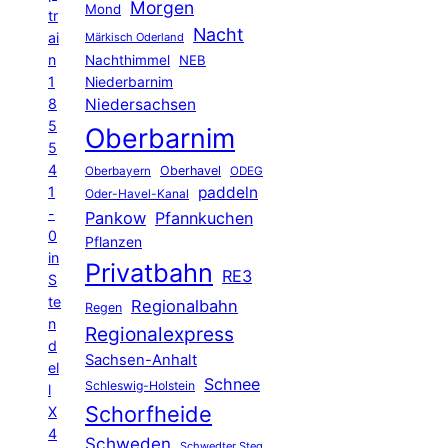
Morgen
Mond
tr
Nacht
ai
Märkisch Oderland
n
Nachthimmel
NEB
1
Niederbarnim
8
Niedersachsen
5
Oberbarnim
5
4
Oberhavel
Oberbayern
ODEG
1
paddeln
Oder-Havel-Kanal
-
Pankow
Pfannkuchen
0
Pflanzen
in
Privatbahn
RE3
S
te
Regionalbahn
Regen
n
Regionalexpress
d
Sachsen-Anhalt
el
Schnee
Schleswig-Holstein
l
Schorfheide
X
4
Schweden
Schwedter Steg