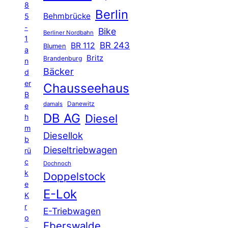
8
Berlin
Behmbrücke
5
-
Bike
Berliner Nordbahn
1
BR 243
BR 112
Blumen
a
Britz
Brandenburg
n
Bäcker
d
er
Chausseehaus
B
Danewitz
damals
e
DB AG
Diesel
h
m
Diesellok
b
Dieseltriebwagen
rü
c
Dochnoch
k
Doppelstock
e
E-Lok
K
r
E-Triebwagen
o
Eberswalde