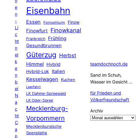
n
e
Eisenbahn
n
-
Essen
Finow
Fernsehturm
Li
Finowkanal
Finowfurt
c
Frühling
Frankreich
ht
Gesundbrunnen
n
Güterzug
el
Herbst
k
Himmel
teamdochnoch.de
Hybrid
e
Hybrid-Lok
Italien
n
Sand im Schuh,
Kesselwagen
Kuchen
b
Wasser im Gesicht …
Leerfahrt
ei
für Frieden und
LK Dahme-Spreewald
N
Völkerfreundschaft
LK Oder-Spree
a
Mecklenburg-
c
Archiv
ht
Vorpommern
C
Mecklenburgische
a
Seenplatte
p