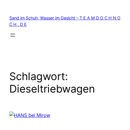
Zum
Inhalt
Sand im Schuh, Wasser im Gesicht – T E A M D O C H N O
springen
C H . D E
Schlagwort:
Dieseltriebwagen