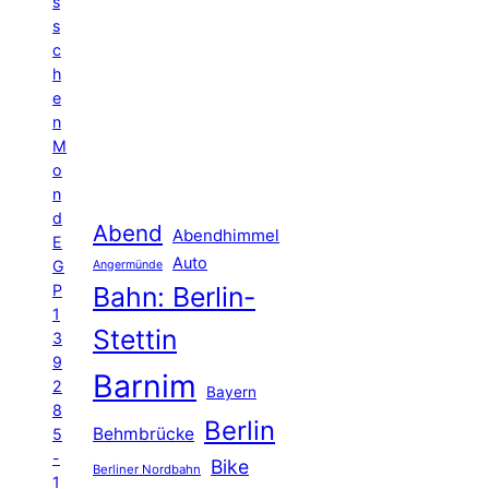
s
s
c
h
e
n
M
o
n
d
Abend
Abendhimmel
E
Auto
G
Angermünde
P
Bahn: Berlin-
1
Stettin
3
9
Barnim
2
Bayern
8
Berlin
Behmbrücke
5
-
Bike
Berliner Nordbahn
1