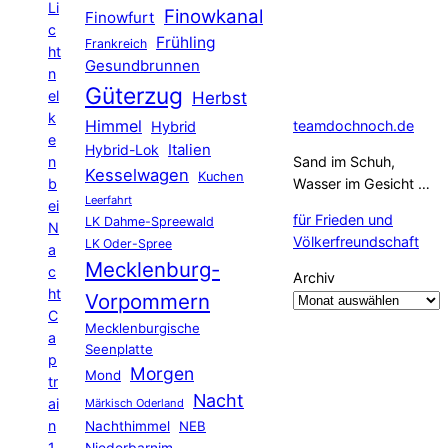
Li
Finowkanal
Finowfurt
c
Frühling
Frankreich
ht
Gesundbrunnen
n
Güterzug
el
Herbst
k
Himmel
teamdochnoch.de
Hybrid
e
Hybrid-Lok
Italien
n
Sand im Schuh,
Kesselwagen
Kuchen
b
Wasser im Gesicht …
Leerfahrt
ei
für Frieden und
LK Dahme-Spreewald
N
Völkerfreundschaft
LK Oder-Spree
a
Mecklenburg-
c
Archiv
ht
Vorpommern
C
Mecklenburgische
a
Seenplatte
p
Morgen
Mond
tr
Nacht
ai
Märkisch Oderland
n
Nachthimmel
NEB
1
Niederbarnim