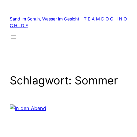
Zum
Inhalt
Sand im Schuh, Wasser im Gesicht – T E A M D O C H N O
springen
C H . D E
Schlagwort:
Sommer