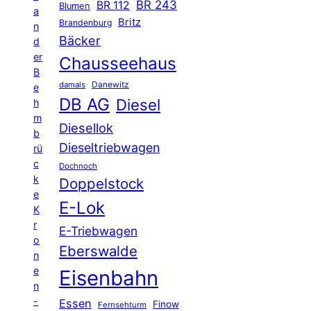
BR 243
BR 112
Blumen
a
Britz
Brandenburg
n
Bäcker
d
er
Chausseehaus
B
Danewitz
damals
e
DB AG
Diesel
h
m
Diesellok
b
Dieseltriebwagen
rü
c
Dochnoch
k
Doppelstock
e
E-Lok
K
r
E-Triebwagen
o
Eberswalde
n
e
Eisenbahn
n
-
Essen
Finow
Fernsehturm