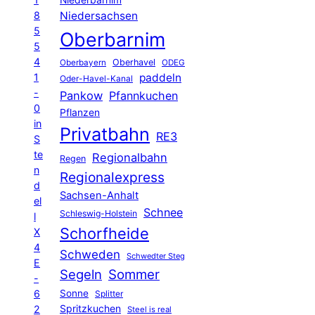
8
Niedersachsen
5
Oberbarnim
5
4
Oberhavel
Oberbayern
ODEG
1
paddeln
Oder-Havel-Kanal
-
Pankow
Pfannkuchen
0
Pflanzen
in
Privatbahn
RE3
S
te
Regionalbahn
Regen
n
Regionalexpress
d
Sachsen-Anhalt
el
Schnee
Schleswig-Holstein
l
Schorfheide
X
4
Schweden
Schwedter Steg
E
Segeln
Sommer
-
6
Sonne
Splitter
Spritzkuchen
2
Steel is real