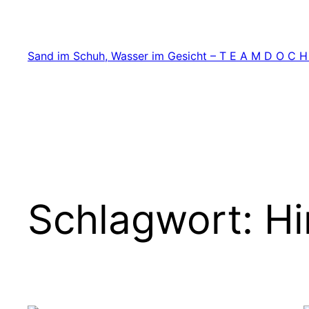
Zum
Inhalt
springen
Sand im Schuh, Wasser im Gesicht – T E A M D O C H
Schlagwort:
H