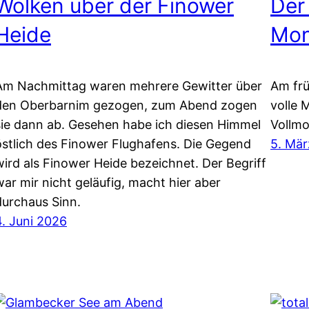
Wolken über der Finower
Der
Heide
Mo
Am Nachmittag waren mehrere Gewitter über
Am frü
den Oberbarnim gezogen, zum Abend zogen
volle 
sie dann ab. Gesehen habe ich diesen Himmel
Vollmo
östlich des Finower Flughafens. Die Gegend
5. Mä
wird als Finower Heide bezeichnet. Der Begriff
war mir nicht geläufig, macht hier aber
durchaus Sinn.
4. Juni 2026