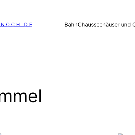
Bahn
Chausseehäuser und 
 N O C H . D E
immel