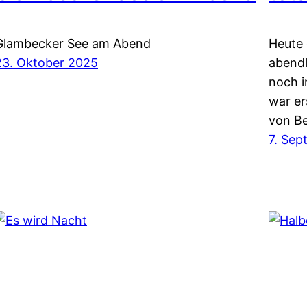
Glambecker See am Abend
Heute 
23. Oktober 2025
abendl
noch i
war er
von Be
7. Se