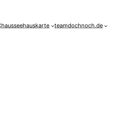
Chausseehauskarte
teamdochnoch.de