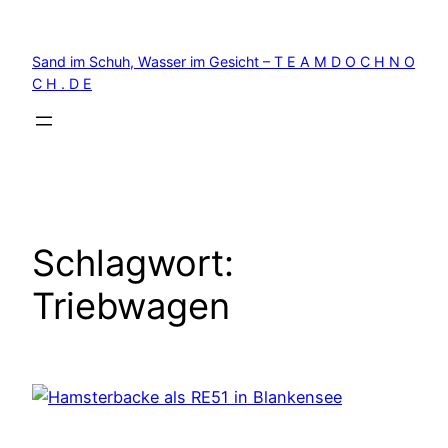
Zum
Inhalt
Sand im Schuh, Wasser im Gesicht – T E A M D O C H N O
springen
C H . D E
Schlagwort:
Triebwagen