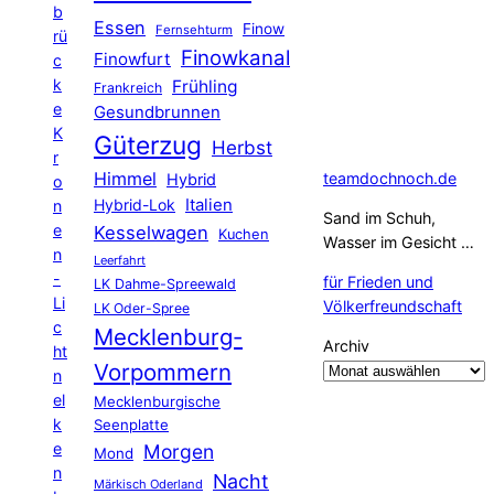
b
Essen
Finow
Fernsehturm
rü
Finowkanal
Finowfurt
c
k
Frühling
Frankreich
e
Gesundbrunnen
K
Güterzug
Herbst
r
Himmel
teamdochnoch.de
Hybrid
o
Hybrid-Lok
Italien
n
Sand im Schuh,
e
Kesselwagen
Kuchen
Wasser im Gesicht …
n
Leerfahrt
-
für Frieden und
LK Dahme-Spreewald
Li
Völkerfreundschaft
LK Oder-Spree
c
Mecklenburg-
Archiv
ht
Vorpommern
n
el
Mecklenburgische
k
Seenplatte
e
Morgen
Mond
n
Nacht
Märkisch Oderland