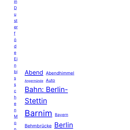
in
D
u
st
er
f
ö
d
e
Ei
n
Abend
bi
Abendhimmel
s
Auto
Angermünde
s
Bahn: Berlin-
c
h
Stettin
e
n
Barnim
Bayern
M
o
Berlin
Behmbrücke
n