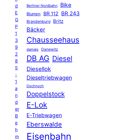
Bike
d
Berliner Nordbahn
E
BR 243
BR 112
Blumen
G
Britz
Brandenburg
P
Bäcker
1
Chausseehaus
3
9
Danewitz
damals
2
DB AG
Diesel
8
5
Diesellok
-
Dieseltriebwagen
1
Dochnoch
a
Doppelstock
n
d
E-Lok
er
E-Triebwagen
B
e
Eberswalde
h
Eisenbahn
m