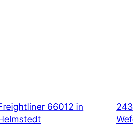
Freightliner 66012 in
243
Helmstedt
Wef