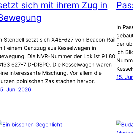
setzt sich mit ihrem Zug in
Pas
Bewegung
In Pas
gebaut
In Stendell setzt sich X4E-627 von Beacon Rail
der üb
mit einem Ganzzug aus Kesselwagen in
ich Bl
Bewegung. Die NVR-Nummer der Lok ist 91 80
Nummer
6193 627-7 D-DISPO. Die Kesselwagen waren
Kesse
eine interessante Mischung. Vor allem die
15. Ju
kurzen polnischen Zas stachen hervor.
15. Juni 2026