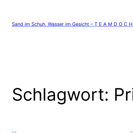
Zum
Inhalt
springen
Sand im Schuh, Wasser im Gesicht – T E A M D O C H
Schlagwort:
Pr