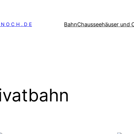
Bahn
Chausseehäuser und 
 N O C H . D E
ivatbahn