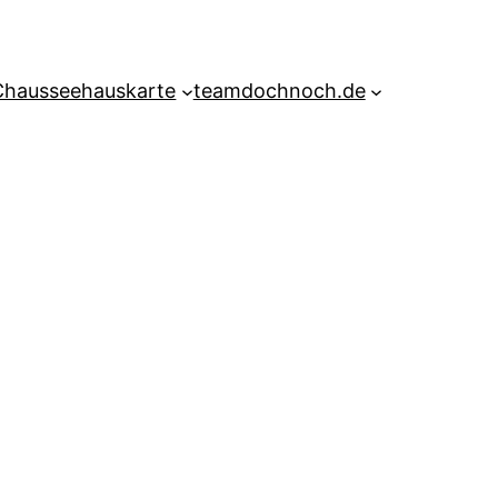
Chausseehauskarte
teamdochnoch.de