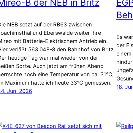
Mireo-B der NEB in Britz
EGP
Beh
Die NEB setzt auf der RB63 zwischen
Joachimsthal und Eberswalde weiter ihre
Es war
Mireo mit Batterie-Elektrischem Antrieb ein.
der Ei
Hier verläßt 563 048-8 den Bahnhof von Britz.
einem 
Der heutige Tag war mal wieder von der
hindu
heißen Sorte. Auch jetzt am frühen Abend
ungefä
herrschte noch eine Temperatur von ca. 31°C,
Gesun
im Maximum hatte ich heute 33°C gemessen.
18. Ju
24. Juni 2026