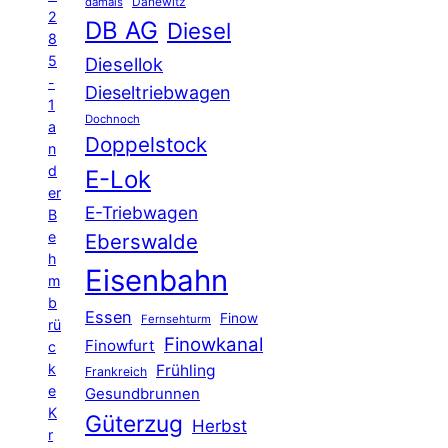
Danewitz
damals
2
DB AG
Diesel
8
5
Diesellok
-
Dieseltriebwagen
1
Dochnoch
a
Doppelstock
n
d
E-Lok
er
E-Triebwagen
B
e
Eberswalde
h
Eisenbahn
m
b
Essen
Finow
Fernsehturm
rü
Finowkanal
Finowfurt
c
k
Frühling
Frankreich
e
Gesundbrunnen
K
Güterzug
Herbst
r