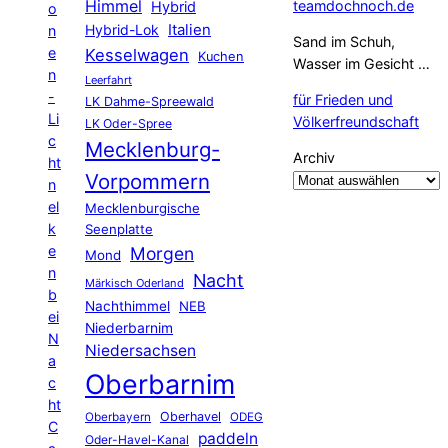
Himmel
teamdochnoch.de
Hybrid
o
Hybrid-Lok
Italien
n
Sand im Schuh,
e
Kesselwagen
Kuchen
Wasser im Gesicht …
n
Leerfahrt
-
für Frieden und
LK Dahme-Spreewald
Li
Völkerfreundschaft
LK Oder-Spree
c
Mecklenburg-
Archiv
ht
Vorpommern
n
el
Mecklenburgische
k
Seenplatte
e
Morgen
Mond
n
Nacht
Märkisch Oderland
b
Nachthimmel
NEB
ei
Niederbarnim
N
Niedersachsen
a
Oberbarnim
c
ht
Oberhavel
Oberbayern
ODEG
C
paddeln
Oder-Havel-Kanal