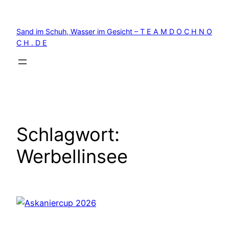
Zum
Inhalt
Sand im Schuh, Wasser im Gesicht – T E A M D O C H N O
springen
C H . D E
Schlagwort:
Werbellinsee