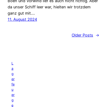
Böen und Vorwind lief es auch nicht richtig. Aber
da unser Schiff leer war, hielten wir trotzdem
ganz gut mit.…
11. August 2024
Older Posts
→
L
a
g
er
fe
u
er
g
e