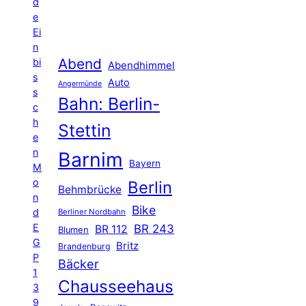
d
e
Ei
n
Abend
bi
Abendhimmel
s
Auto
Angermünde
s
Bahn: Berlin-
c
h
Stettin
e
n
Barnim
Bayern
M
o
Berlin
Behmbrücke
n
Bike
d
Berliner Nordbahn
E
BR 243
BR 112
Blumen
G
Britz
Brandenburg
P
Bäcker
1
Chausseehaus
3
9