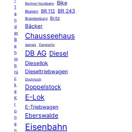
-
Bike
Berliner Nordbahn
1
BR 243
BR 112
Blumen
a
Britz
Brandenburg
n
Bäcker
d
er
Chausseehaus
B
Danewitz
damals
e
DB AG
Diesel
h
m
Diesellok
b
Dieseltriebwagen
rü
c
Dochnoch
k
Doppelstock
e
E-Lok
K
r
E-Triebwagen
o
Eberswalde
n
e
Eisenbahn
n