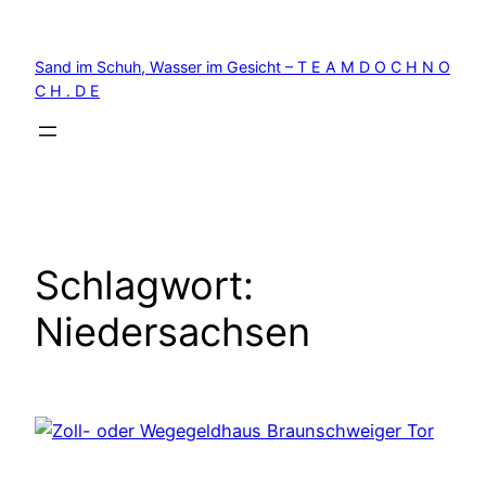
Zum
Inhalt
Sand im Schuh, Wasser im Gesicht – T E A M D O C H N O
springen
C H . D E
Schlagwort:
Niedersachsen