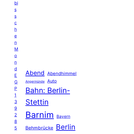
bi
s
s
c
h
e
n
M
o
n
d
Abend
Abendhimmel
E
Auto
G
Angermünde
P
Bahn: Berlin-
1
Stettin
3
9
Barnim
2
Bayern
8
Berlin
Behmbrücke
5