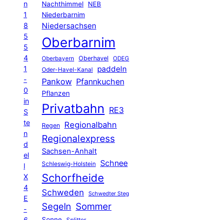
n
Nachthimmel
NEB
1
Niederbarnim
8
Niedersachsen
5
Oberbarnim
5
4
Oberhavel
Oberbayern
ODEG
1
paddeln
Oder-Havel-Kanal
-
Pankow
Pfannkuchen
0
Pflanzen
in
Privatbahn
RE3
S
te
Regionalbahn
Regen
n
Regionalexpress
d
Sachsen-Anhalt
el
Schnee
Schleswig-Holstein
l
Schorfheide
X
4
Schweden
Schwedter Steg
E
Segeln
Sommer
-
6
Sonne
Splitter