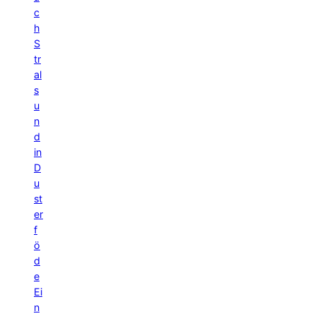
c
h
S
tr
al
s
u
n
d
in
D
u
st
er
f
ö
d
e
Ei
n