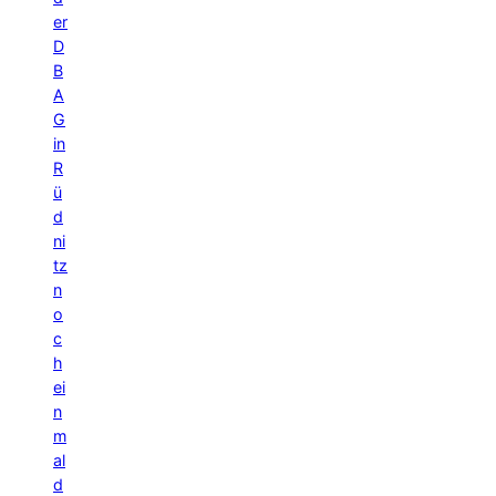
er
D
B
A
G
in
R
ü
d
ni
tz
n
o
c
h
ei
n
m
al
d