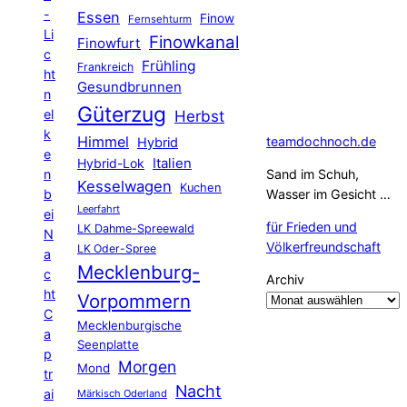
-
Essen
Finow
Fernsehturm
Li
Finowkanal
Finowfurt
c
Frühling
Frankreich
ht
Gesundbrunnen
n
Güterzug
el
Herbst
k
Himmel
teamdochnoch.de
Hybrid
e
Hybrid-Lok
Italien
n
Sand im Schuh,
Kesselwagen
Kuchen
b
Wasser im Gesicht …
Leerfahrt
ei
für Frieden und
LK Dahme-Spreewald
N
Völkerfreundschaft
LK Oder-Spree
a
Mecklenburg-
c
Archiv
ht
Vorpommern
C
Mecklenburgische
a
Seenplatte
p
Morgen
Mond
tr
Nacht
ai
Märkisch Oderland