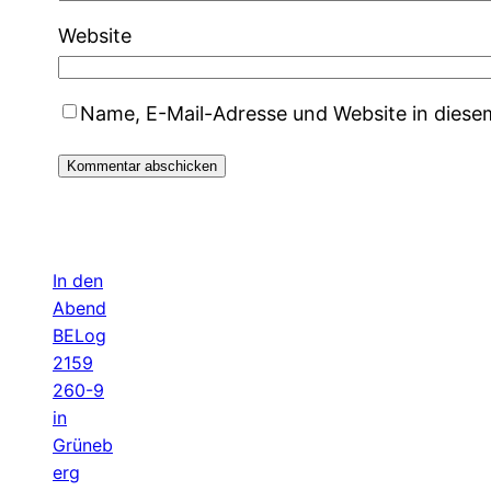
Website
Name, E-Mail-Adresse und Website in dies
In den
Abend
BELog
2159
260-9
in
Grüneb
erg