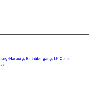
burg-Harburg
, 
Bahnübergang
, 
LK Celle
, 
aus