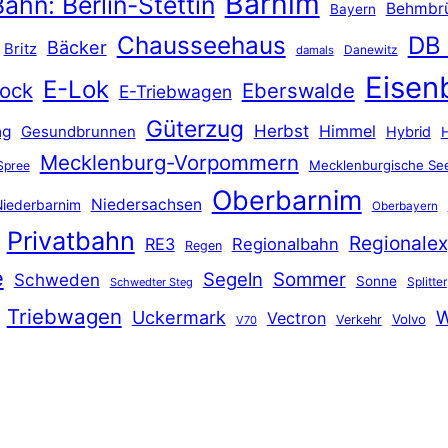
Barnim
ahn: Berlin-Stettin
Behmbr
Bayern
Chausseehaus
DB
Bäcker
Britz
Danewitz
damals
Eisen
E-Lok
ock
Eberswalde
E-Triebwagen
Güterzug
Herbst
Himmel
ng
Gesundbrunnen
Hybrid
Mecklenburg-Vorpommern
Mecklenburgische See
Spree
Oberbarnim
Niedersachsen
iederbarnim
Oberbayern
Privatbahn
Regionalex
RE3
Regionalbahn
Regen
e
Segeln
Sommer
Schweden
Sonne
Splitter
Schwedter Steg
Triebwagen
Uckermark
W
Vectron
Volvo
Verkehr
V70