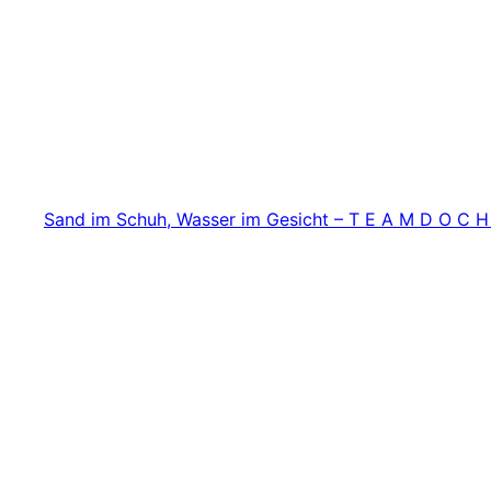
Zum
Inhalt
springen
Sand im Schuh, Wasser im Gesicht – T E A M D O C H