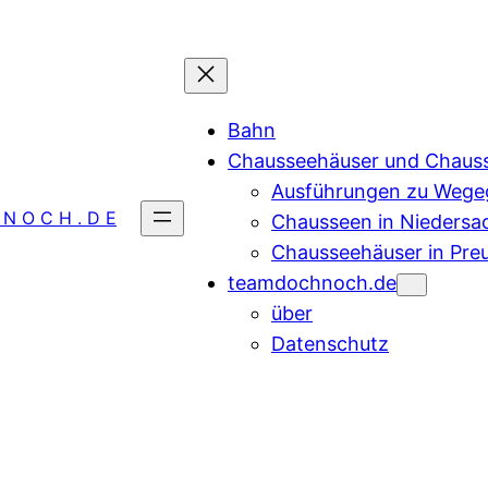
Bahn
Chausseehäuser und Chaus
Ausführungen zu Wegeg
 N O C H . D E
Chausseen in Niedersa
Chausseehäuser in Pre
teamdochnoch.de
über
Datenschutz