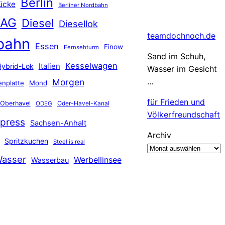
Berlin
ücke
Berliner Nordbahn
 AG
Diesel
Diesellok
teamdochnoch.de
bahn
Essen
Finow
Fernsehturm
Sand im Schuh,
Kesselwagen
Hybrid-Lok
Italien
Wasser im Gesicht
…
Morgen
nplatte
Mond
für Frieden und
Oberhavel
Oder-Havel-Kanal
ODEG
Völkerfreundschaft
press
Sachsen-Anhalt
Archiv
Spritzkuchen
Steel is real
asser
Werbellinsee
Wasserbau