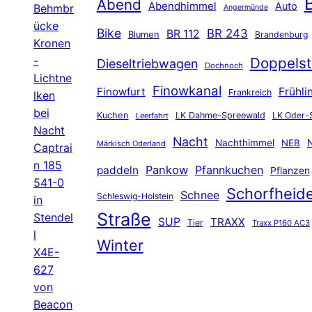
B
Abend
Abendhimmel
Auto
Behmbr
Angermünde
ücke
Bike
BR 243
BR 112
Blumen
Brandenburg
Kronen
-
Doppelst
Dieseltriebwagen
Dochnoch
Lichtne
Finowkanal
Finowfurt
Frühli
Frankreich
lken
bei
Kuchen
LK Dahme-Spreewald
LK Oder-
Leerfahrt
Nacht
Nacht
Nachthimmel
NEB
N
Märkisch Oderland
Captrai
n 185
Pankow
Pfannkuchen
paddeln
Pflanzen
541-0
Schorfheid
Schnee
Schleswig-Holstein
in
Straße
Stendel
SUP
TRAXX
Tier
Traxx P160 AC3
l
Winter
X4E-
627
von
Beacon