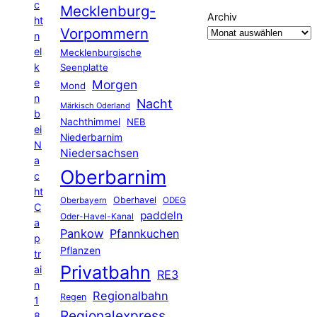
c
Mecklenburg-
Archiv
ht
Vorpommern
n
el
Mecklenburgische
k
Seenplatte
e
Morgen
Mond
n
Nacht
Märkisch Oderland
b
Nachthimmel
NEB
ei
Niederbarnim
N
Niedersachsen
a
Oberbarnim
c
ht
Oberhavel
Oberbayern
ODEG
C
paddeln
Oder-Havel-Kanal
a
Pankow
Pfannkuchen
p
Pflanzen
tr
Privatbahn
ai
RE3
n
Regionalbahn
Regen
1
Regionalexpress
8