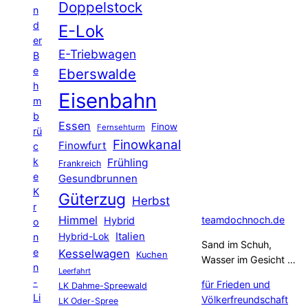
Doppelstock
n
d
E-Lok
er
E-Triebwagen
B
e
Eberswalde
h
Eisenbahn
m
b
Essen
Finow
Fernsehturm
rü
Finowkanal
Finowfurt
c
k
Frühling
Frankreich
e
Gesundbrunnen
K
Güterzug
Herbst
r
Himmel
teamdochnoch.de
Hybrid
o
Hybrid-Lok
Italien
n
Sand im Schuh,
e
Kesselwagen
Kuchen
Wasser im Gesicht …
n
Leerfahrt
-
für Frieden und
LK Dahme-Spreewald
Li
Völkerfreundschaft
LK Oder-Spree