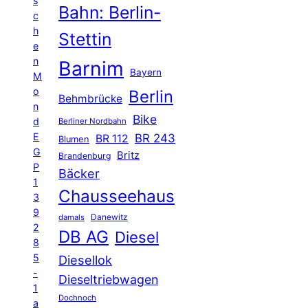
s
Bahn: Berlin-
c
h
Stettin
e
n
Barnim
Bayern
M
o
Berlin
Behmbrücke
n
Bike
d
Berliner Nordbahn
E
BR 243
BR 112
Blumen
G
Britz
Brandenburg
P
Bäcker
1
Chausseehaus
3
9
Danewitz
damals
2
DB AG
Diesel
8
5
Diesellok
-
Dieseltriebwagen
1
Dochnoch
a