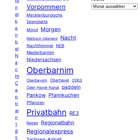
ht
Vorpommern
n
el
Mecklenburgische
k
Seenplatte
e
Morgen
Mond
n
Nacht
Märkisch Oderland
b
Nachthimmel
NEB
ei
Niederbarnim
N
Niedersachsen
a
Oberbarnim
c
ht
Oberhavel
Oberbayern
ODEG
C
paddeln
Oder-Havel-Kanal
a
Pankow
Pfannkuchen
p
Pflanzen
tr
Privatbahn
ai
RE3
n
Regionalbahn
Regen
1
Regionalexpress
8
5
Sachsen-Anhalt