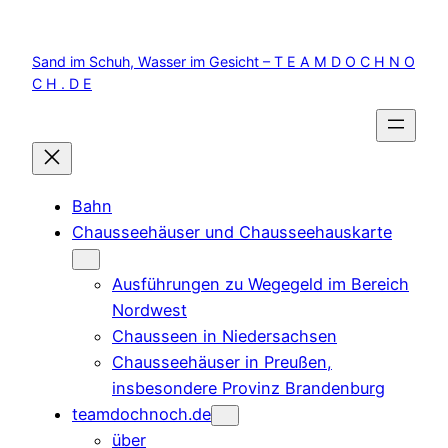
Zum
Inhalt
Sand im Schuh, Wasser im Gesicht – T E A M D O C H N O
springen
C H . D E
Bahn
Chausseehäuser und Chausseehauskarte
Ausführungen zu Wegegeld im Bereich
Nordwest
Chausseen in Niedersachsen
Chausseehäuser in Preußen,
insbesondere Provinz Brandenburg
teamdochnoch.de
über