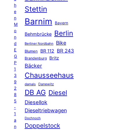
h
Stettin
e
n
Barnim
Bayern
M
o
Berlin
Behmbrücke
n
Bike
d
Berliner Nordbahn
E
BR 243
BR 112
Blumen
G
Britz
Brandenburg
P
Bäcker
1
Chausseehaus
3
9
Danewitz
damals
2
DB AG
Diesel
8
5
Diesellok
-
Dieseltriebwagen
1
Dochnoch
a
Doppelstock
n