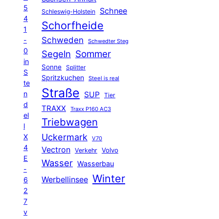
5
Schnee
Schleswig-Holstein
4
Schorfheide
1
Schweden
-
Schwedter Steg
0
Segeln
Sommer
in
Sonne
Splitter
S
Spritzkuchen
Steel is real
te
Straße
n
SUP
Tier
d
TRAXX
Traxx P160 AC3
el
Triebwagen
l
Uckermark
X
V70
4
Vectron
Volvo
Verkehr
E
Wasser
Wasserbau
-
Winter
Werbellinsee
6
2
7
v