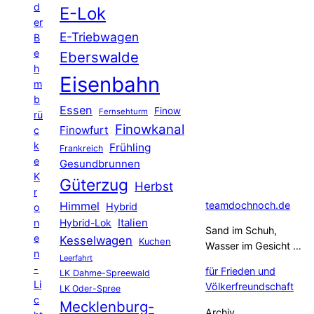
d
E-Lok
er
E-Triebwagen
B
e
Eberswalde
h
Eisenbahn
m
b
Essen
Finow
Fernsehturm
rü
Finowkanal
Finowfurt
c
k
Frühling
Frankreich
e
Gesundbrunnen
K
Güterzug
Herbst
r
Himmel
teamdochnoch.de
Hybrid
o
Hybrid-Lok
Italien
n
Sand im Schuh,
e
Kesselwagen
Kuchen
Wasser im Gesicht …
n
Leerfahrt
-
für Frieden und
LK Dahme-Spreewald
Li
Völkerfreundschaft
LK Oder-Spree
c
Mecklenburg-
Archiv