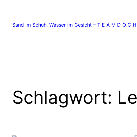
Zum
Inhalt
springen
Sand im Schuh, Wasser im Gesicht – T E A M D O C H
Schlagwort:
Le