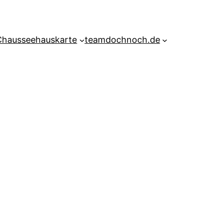
Chausseehauskarte
teamdochnoch.de