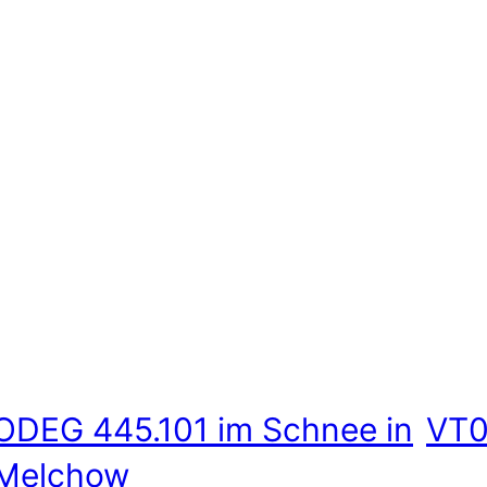
ODEG 445.101 im Schnee in
VT0
Melchow