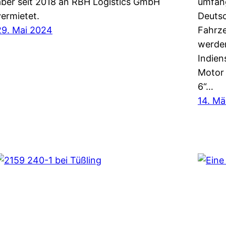
aber seit 2018 an RBH Logistics GmbH
umfang
vermietet.
Deuts
29. Mai 2024
Fahrz
werde
Indien
Motor 
6“…
14. M