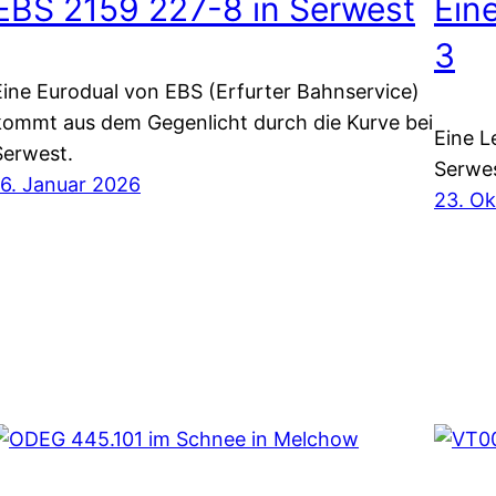
EBS 2159 227-8 in Serwest
Ein
3
Eine Eurodual von EBS (Erfurter Bahnservice)
kommt aus dem Gegenlicht durch die Kurve bei
Eine L
Serwest.
Serwes
16. Januar 2026
23. O