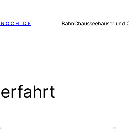
Bahn
Chausseehäuser und 
 N O C H . D E
erfahrt