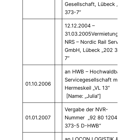
Gesellschaft, Lübeck „202
373-7“
12.12.2004 –
31.03.2005Vermietung an
NRS – Nordic Rail Service
GmbH, Lübeck „202 373-
7“
an HWB – Hochwaldbahn
Servicegesellschaft mbH,
01.10.2006
Hermeskeil „VL 13“
[Name: „Julia“]
Vergabe der NVR-
01.01.2007
Nummer „92 80 1204
373-5 D-HWB“
an LOCON LOGISTIK &