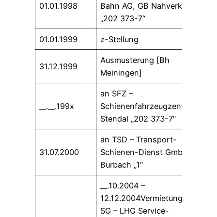
01.01.1998
Bahn AG, GB Nahverkehr
„202 373-7“
01.01.1999
z-Stellung
Ausmusterung [Bh
31.12.1999
Meiningen]
an SFZ –
__.__.199x
Schienenfahrzeugzentrum
Stendal „202 373-7“
an TSD – Transport-
31.07.2000
Schienen-Dienst GmbH,
Burbach „1“
__.10.2004 –
12.12.2004Vermietung an
SG – LHG Service-