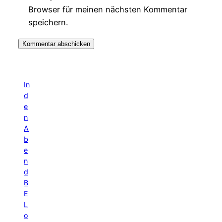
Browser für meinen nächsten Kommentar
speichern.
In
d
e
n
A
b
e
n
d
B
E
L
o