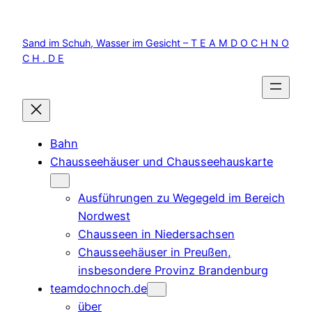
Zum
Inhalt
Sand im Schuh, Wasser im Gesicht – T E A M D O C H N O
springen
C H . D E
Bahn
Chausseehäuser und Chausseehauskarte
Ausführungen zu Wegegeld im Bereich
Nordwest
Chausseen in Niedersachsen
Chausseehäuser in Preußen,
insbesondere Provinz Brandenburg
teamdochnoch.de
über