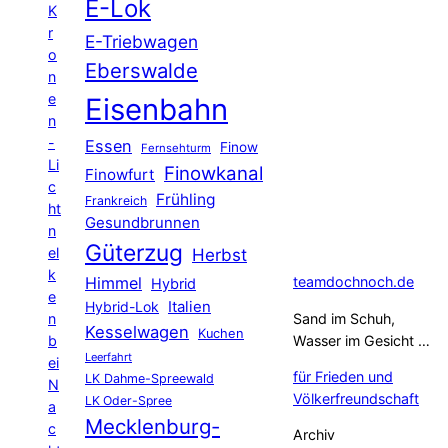
E-Lok
K
r
E-Triebwagen
o
Eberswalde
n
e
Eisenbahn
n
-
Essen
Finow
Fernsehturm
Li
Finowkanal
Finowfurt
c
Frühling
Frankreich
ht
Gesundbrunnen
n
Güterzug
el
Herbst
k
Himmel
teamdochnoch.de
Hybrid
e
Hybrid-Lok
Italien
n
Sand im Schuh,
Kesselwagen
Kuchen
b
Wasser im Gesicht …
Leerfahrt
ei
für Frieden und
LK Dahme-Spreewald
N
Völkerfreundschaft
LK Oder-Spree
a
Mecklenburg-
c
Archiv