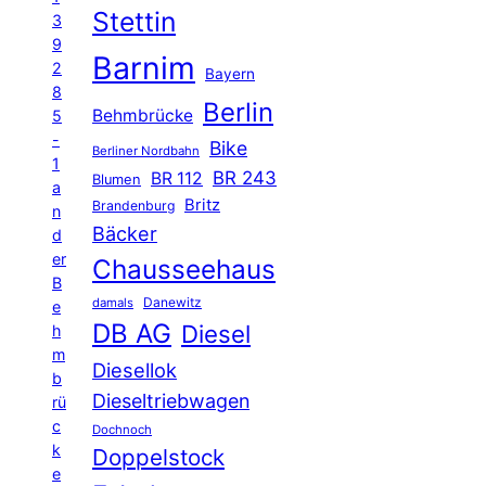
Stettin
3
9
Barnim
2
Bayern
8
Berlin
Behmbrücke
5
-
Bike
Berliner Nordbahn
1
BR 243
BR 112
Blumen
a
Britz
Brandenburg
n
Bäcker
d
er
Chausseehaus
B
Danewitz
damals
e
DB AG
Diesel
h
m
Diesellok
b
Dieseltriebwagen
rü
c
Dochnoch
k
Doppelstock
e