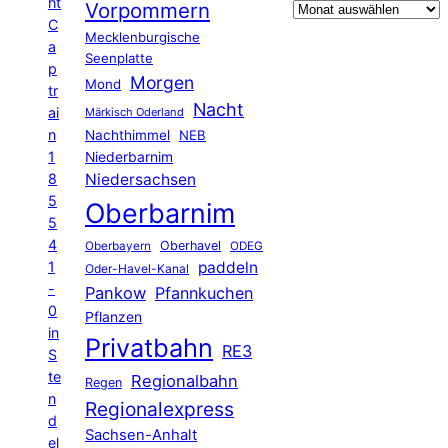
ht
Vorpommern
C
Mecklenburgische
a
Seenplatte
p
Morgen
Mond
tr
Nacht
ai
Märkisch Oderland
n
Nachthimmel
NEB
1
Niederbarnim
8
Niedersachsen
5
Oberbarnim
5
4
Oberhavel
Oberbayern
ODEG
1
paddeln
Oder-Havel-Kanal
-
Pankow
Pfannkuchen
0
Pflanzen
in
Privatbahn
RE3
S
te
Regionalbahn
Regen
n
Regionalexpress
d
Sachsen-Anhalt
el