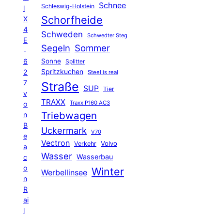
Schnee
Schleswig-Holstein
l
Schorfheide
X
4
Schweden
Schwedter Steg
E
Segeln
Sommer
-
6
Sonne
Splitter
Spritzkuchen
2
Steel is real
7
Straße
SUP
Tier
v
TRAXX
Traxx P160 AC3
o
Triebwagen
n
B
Uckermark
V70
e
Vectron
Volvo
Verkehr
a
Wasser
Wasserbau
c
o
Winter
Werbellinsee
n
R
ai
l