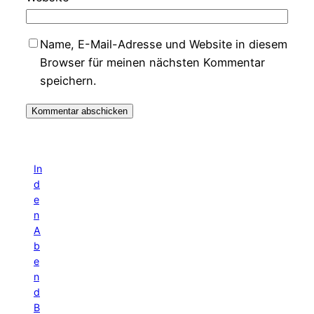
Name, E-Mail-Adresse und Website in diesem
Browser für meinen nächsten Kommentar
speichern.
In
d
e
n
A
b
e
n
d
B