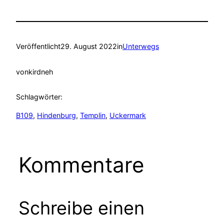
Veröffentlicht
29. August 2022
in
Unterwegs
von
kirdneh
Schlagwörter:
B109
, 
Hindenburg
, 
Templin
, 
Uckermark
Kommentare
Schreibe einen