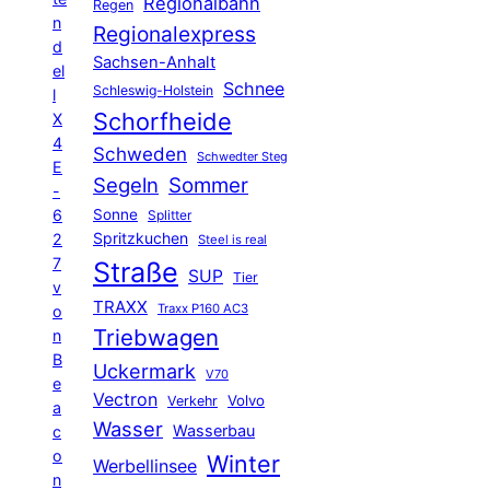
Regionalbahn
Regen
n
Regionalexpress
d
Sachsen-Anhalt
el
Schnee
Schleswig-Holstein
l
Schorfheide
X
4
Schweden
Schwedter Steg
E
Segeln
Sommer
-
6
Sonne
Splitter
Spritzkuchen
2
Steel is real
7
Straße
SUP
Tier
v
TRAXX
Traxx P160 AC3
o
Triebwagen
n
B
Uckermark
V70
e
Vectron
Volvo
Verkehr
a
Wasser
Wasserbau
c
o
Winter
Werbellinsee
n