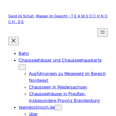
Zum
Inhalt
Sand im Schuh, Wasser im Gesicht – T E A M D O C H N O
springen
C H . D E
Bahn
Chausseehäuser und Chausseehauskarte
Ausführungen zu Wegegeld im Bereich
Nordwest
Chausseen in Niedersachsen
Chausseehäuser in Preußen,
insbesondere Provinz Brandenburg
teamdochnoch.de
über