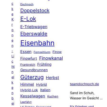
c
Dochnoch
k
Doppelstock
e
E-Lok
K
r
E-Triebwagen
o
Eberswalde
n
e
Eisenbahn
n
-
Essen
Finow
Fernsehturm
Li
Finowkanal
Finowfurt
c
Frühling
Frankreich
ht
Gesundbrunnen
n
Güterzug
el
Herbst
k
Himmel
teamdochnoch.de
Hybrid
e
Hybrid-Lok
Italien
n
Sand im Schuh,
Kesselwagen
Kuchen
b
Wasser im Gesicht …
Leerfahrt
ei
für Frieden und