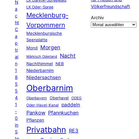
LK Dahme-Spreewald
N
Völkerfreundschaft
LK Oder-Spree
a
Mecklenburg-
c
Archiv
ht
Vorpommern
C
Mecklenburgische
a
Seenplatte
p
Morgen
Mond
tr
Nacht
ai
Märkisch Oderland
n
Nachthimmel
NEB
1
Niederbarnim
8
Niedersachsen
5
Oberbarnim
5
4
Oberhavel
Oberbayern
ODEG
1
paddeln
Oder-Havel-Kanal
-
Pankow
Pfannkuchen
0
Pflanzen
in
Privatbahn
RE3
S
te