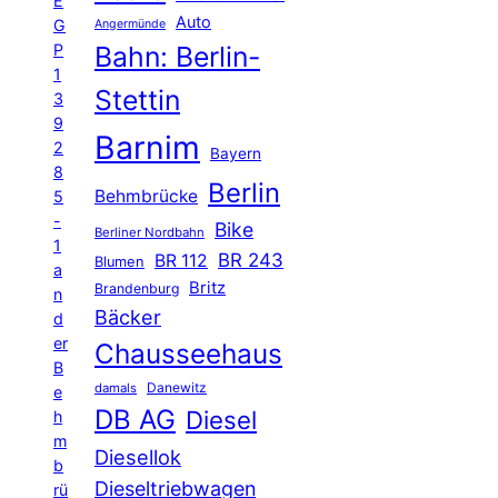
E
Auto
G
Angermünde
P
Bahn: Berlin-
1
Stettin
3
9
Barnim
2
Bayern
8
Berlin
Behmbrücke
5
-
Bike
Berliner Nordbahn
1
BR 243
BR 112
Blumen
a
Britz
Brandenburg
n
Bäcker
d
er
Chausseehaus
B
Danewitz
damals
e
DB AG
Diesel
h
m
Diesellok
b
Dieseltriebwagen
rü