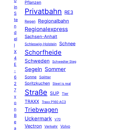
0
Pflanzen
in
Privatbahn
RE3
S
te
Regionalbahn
Regen
n
Regionalexpress
d
Sachsen-Anhalt
el
Schnee
Schleswig-Holstein
l
Schorfheide
X
4
Schweden
Schwedter Steg
E
Segeln
Sommer
-
6
Sonne
Splitter
Spritzkuchen
2
Steel is real
7
Straße
SUP
Tier
v
TRAXX
Traxx P160 AC3
o
Triebwagen
n
B
Uckermark
V70
e
Vectron
Volvo
Verkehr
a