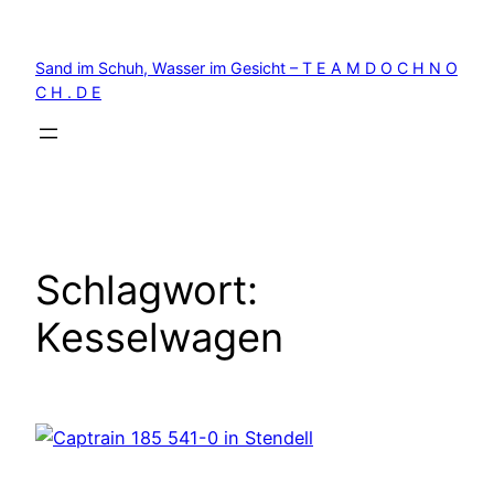
Zum
Inhalt
Sand im Schuh, Wasser im Gesicht – T E A M D O C H N O
springen
C H . D E
Schlagwort:
Kesselwagen