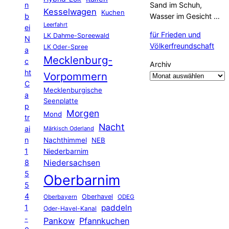
n
Sand im Schuh,
Kesselwagen
Kuchen
b
Wasser im Gesicht …
Leerfahrt
ei
für Frieden und
LK Dahme-Spreewald
N
Völkerfreundschaft
LK Oder-Spree
a
Mecklenburg-
c
Archiv
ht
Vorpommern
C
Mecklenburgische
a
Seenplatte
p
Morgen
Mond
tr
Nacht
ai
Märkisch Oderland
n
Nachthimmel
NEB
1
Niederbarnim
8
Niedersachsen
5
Oberbarnim
5
4
Oberhavel
Oberbayern
ODEG
1
paddeln
Oder-Havel-Kanal
-
Pankow
Pfannkuchen