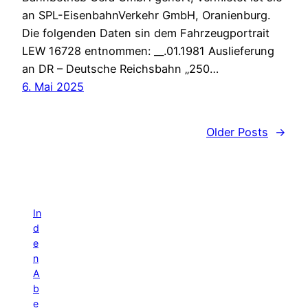
an SPL-EisenbahnVerkehr GmbH, Oranienburg.
Die folgenden Daten sin dem Fahrzeugportrait
LEW 16728 entnommen: __.01.1981 Auslieferung
an DR – Deutsche Reichsbahn „250…
6. Mai 2025
Older Posts
→
In
d
e
n
A
b
e