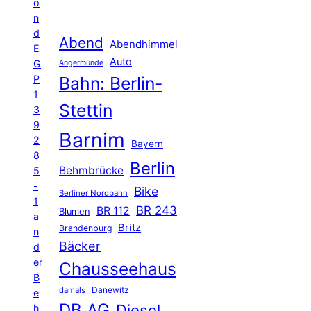
o
n
d
Abend
Abendhimmel
E
Auto
G
Angermünde
P
Bahn: Berlin-
1
Stettin
3
9
Barnim
2
Bayern
8
Berlin
Behmbrücke
5
-
Bike
Berliner Nordbahn
1
BR 243
BR 112
Blumen
a
Britz
Brandenburg
n
Bäcker
d
er
Chausseehaus
B
Danewitz
damals
e
DB AG
Diesel
h