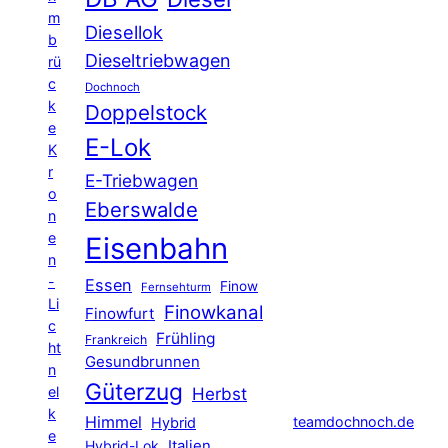
m
Diesellok
b
Dieseltriebwagen
rü
c
Dochnoch
k
Doppelstock
e
E-Lok
K
r
E-Triebwagen
o
Eberswalde
n
e
Eisenbahn
n
-
Essen
Finow
Fernsehturm
Li
Finowkanal
Finowfurt
c
Frühling
Frankreich
ht
Gesundbrunnen
n
Güterzug
el
Herbst
k
Himmel
teamdochnoch.de
Hybrid
e
Hybrid-Lok
Italien