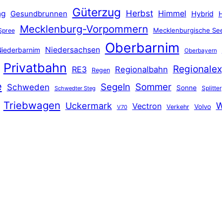
Güterzug
Herbst
Himmel
ng
Gesundbrunnen
Hybrid
Mecklenburg-Vorpommern
Mecklenburgische See
Spree
Oberbarnim
Niedersachsen
iederbarnim
Oberbayern
Privatbahn
Regionalex
RE3
Regionalbahn
Regen
e
Segeln
Sommer
Schweden
Sonne
Splitter
Schwedter Steg
Triebwagen
Uckermark
W
Vectron
Volvo
Verkehr
V70