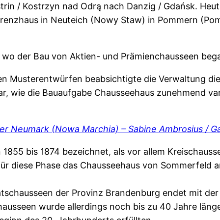
rin / Kostrzyn nad Odrą nach Danzig / Gdańsk. Heut
renzhaus in Neuteich (Nowy Staw) in Pommern (Pomo
et, wo der Bau von Aktien- und Prämienchausseen beg
en Musterentwürfen beabsichtigte die Verwaltung di
sbar, wie die Bauaufgabe Chausseehaus zunehmend va
der Neumark (Nowa Marchia) – Sabine Ambrosius / Ga
von 1855 bis 1874 bezeichnet, als vor allem Kreischau
 für diese Phase das Chausseehaus von Sommerfeld a
atschausseen der Provinz Brandenburg endet mit de
chausseen wurde allerdings noch bis zu 40 Jahre län