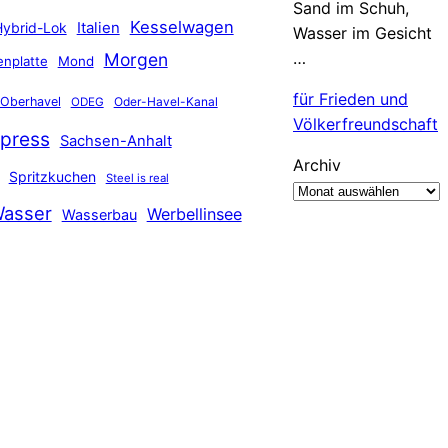
Sand im Schuh,
Kesselwagen
Hybrid-Lok
Italien
Wasser im Gesicht
…
Morgen
nplatte
Mond
für Frieden und
Oberhavel
Oder-Havel-Kanal
ODEG
Völkerfreundschaft
press
Sachsen-Anhalt
Archiv
Spritzkuchen
Steel is real
asser
Werbellinsee
Wasserbau