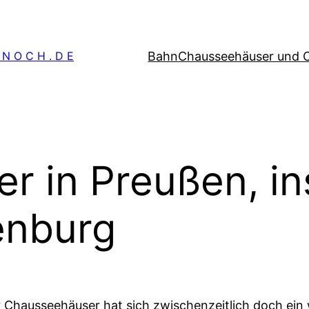
Bahn
Chausseehäuser und 
 N O C H . D E
r in Preußen, i
enburg
Chausseehäuser hat sich zwischenzeitlich doch ein 