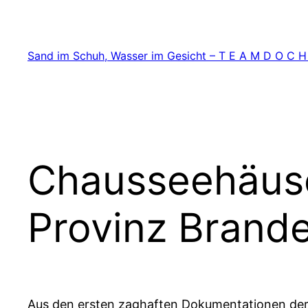
Zum
Inhalt
springen
Sand im Schuh, Wasser im Gesicht – T E A M D O C H
Chausseehäuse
Provinz Brand
Aus den ersten zaghaften Dokumentationen der 