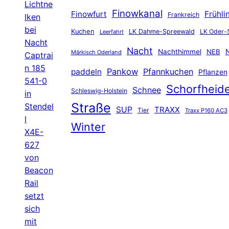
Lichtne
Finowkanal
Finowfurt
Frühli
Frankreich
lken
bei
Kuchen
LK Dahme-Spreewald
LK Oder-
Leerfahrt
Nacht
Nacht
Nachthimmel
NEB
N
Märkisch Oderland
Captrai
n 185
Pankow
Pfannkuchen
paddeln
Pflanzen
541-0
Schorfheid
Schnee
Schleswig-Holstein
in
Straße
Stendel
SUP
TRAXX
Tier
Traxx P160 AC3
l
Winter
X4E-
627
von
Beacon
Rail
setzt
sich
mit