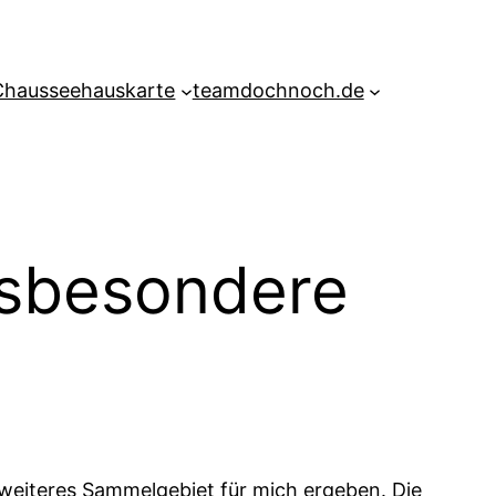
Chausseehauskarte
teamdochnoch.de
nsbesondere
weiteres Sammelgebiet für mich ergeben. Die