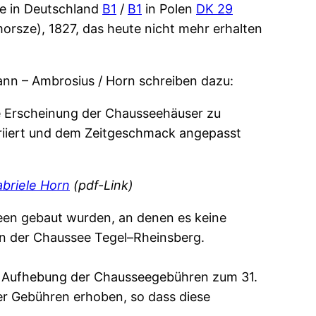
e in Deutschland
B1
/
B1
in Polen
DK 29
rsze), 1827, das heute nicht mehr erhalten
ann – Ambrosius / Horn schreiben dazu:
e Erscheinung der Chausseehäuser zu
riiert und dem Zeitgeschmack angepasst
briele Horn
(pdf-Link)
sseen gebaut wurden, an denen es keine
n der Chaussee Tegel–Rheinsberg.
r Aufhebung der Chausseegebühren zum 31.
ger Gebühren erhoben, so dass diese