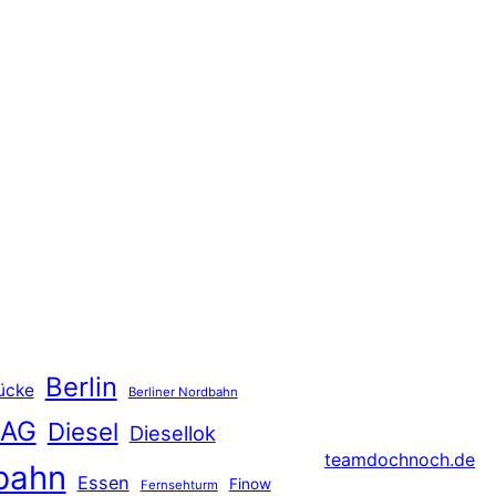
Berlin
ücke
Berliner Nordbahn
 AG
Diesel
Diesellok
teamdochnoch.de
bahn
Essen
Finow
Fernsehturm