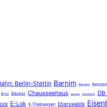
Barnim
ahn: Berlin-Stettin
Behmbr
Bayern
Chausseehaus
DB
Bäcker
Britz
Danewitz
damals
Eisen
E-Lok
ock
Eberswalde
E-Triebwagen