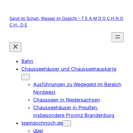
Zum
Inhalt
Sand im Schuh, Wasser im Gesicht – T E A M D O C H N O
springen
C H . D E
Bahn
Chausseehäuser und Chausseehauskarte
Ausführungen zu Wegegeld im Bereich
Nordwest
Chausseen in Niedersachsen
Chausseehäuser in Preußen,
insbesondere Provinz Brandenburg
teamdochnoch.de
über