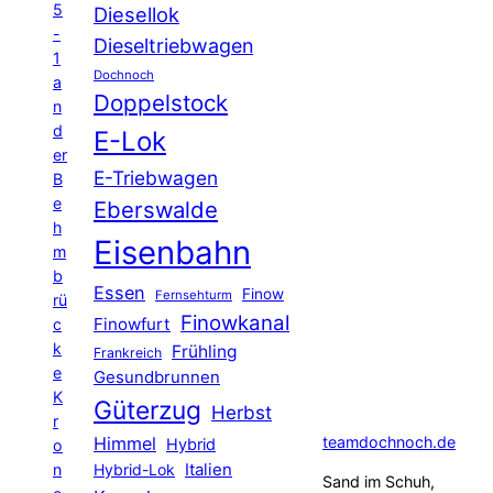
5
Diesellok
-
Dieseltriebwagen
1
Dochnoch
a
Doppelstock
n
d
E-Lok
er
E-Triebwagen
B
e
Eberswalde
h
Eisenbahn
m
b
Essen
Finow
Fernsehturm
rü
Finowkanal
Finowfurt
c
k
Frühling
Frankreich
e
Gesundbrunnen
K
Güterzug
Herbst
r
Himmel
teamdochnoch.de
Hybrid
o
Hybrid-Lok
Italien
n
Sand im Schuh,