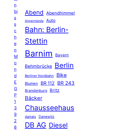
n
Abend
bi
Abendhimmel
s
Auto
Angermünde
s
Bahn: Berlin-
c
h
Stettin
e
n
Barnim
Bayern
M
o
Berlin
Behmbrücke
n
Bike
d
Berliner Nordbahn
E
BR 243
BR 112
Blumen
G
Britz
Brandenburg
P
Bäcker
1
Chausseehaus
3
9
Danewitz
damals
2
DB AG
Diesel
8