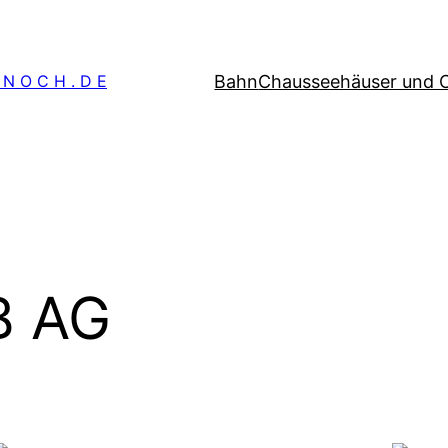
Bahn
Chausseehäuser und 
 N O C H . D E
B AG