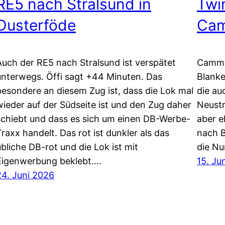
RE5 nach Stralsund in
Twi
Dusterföde
Ca
Auch der RE5 nach Stralsund ist verspätet
Cammin
unterwegs. Öffi sagt +44 Minuten. Das
Blanke
besondere an diesem Zug ist, dass die Lok mal
die au
wieder auf der Südseite ist und den Zug daher
Neustr
schiebt und dass es sich um einen DB-Werbe-
aber e
Traxx handelt. Das rot ist dunkler als das
nach B
übliche DB-rot und die Lok ist mit
die N
Eigenwerbung beklebt.…
15. Ju
24. Juni 2026