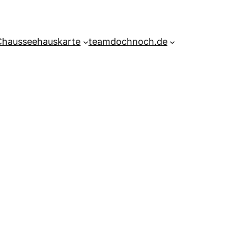
Chausseehauskarte
teamdochnoch.de