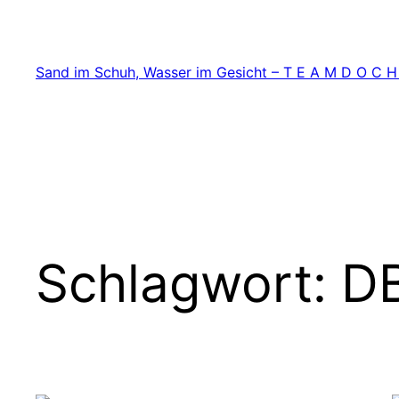
Zum
Inhalt
springen
Sand im Schuh, Wasser im Gesicht – T E A M D O C H
Schlagwort:
D