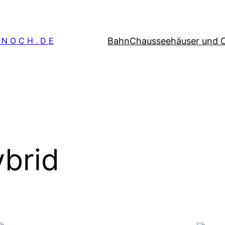
Bahn
Chausseehäuser und 
 N O C H . D E
brid