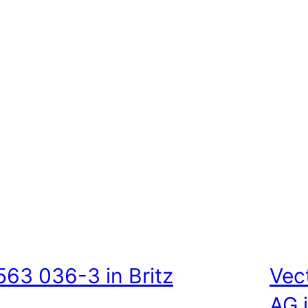
563 036-3 in Britz
Vec
AG 