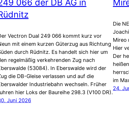
249 066 der DB AG in
Mir
Rüdnitz
Die NE
Joachi
Der Vectron Dual 249 066 kommt kurz vor
Mireo 
Neun mit einem kurzen Güterzug aus Richtung
Hier v
Süden durch Rüdnitz. Es handelt sich hier um
Der he
den regelmäßig verkehrenden Zug nach
heißen
Eberswalde (53084). In Eberswalde wird der
herrsc
Zug die DB-Gleise verlassen und auf die
im Ma
Eberswalder Industriebahn wechseln. Früher
24. Ju
fuhren hier Loks der Baureihe 298.3 (V100 DR).
30. Juni 2026