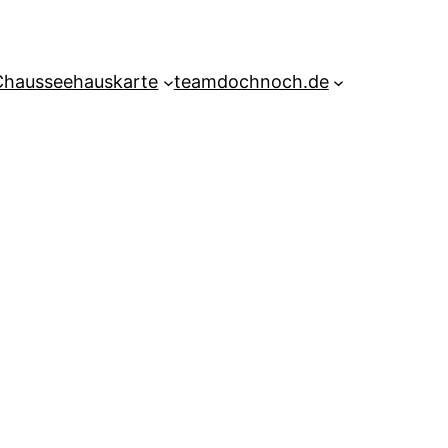
Chausseehauskarte
teamdochnoch.de