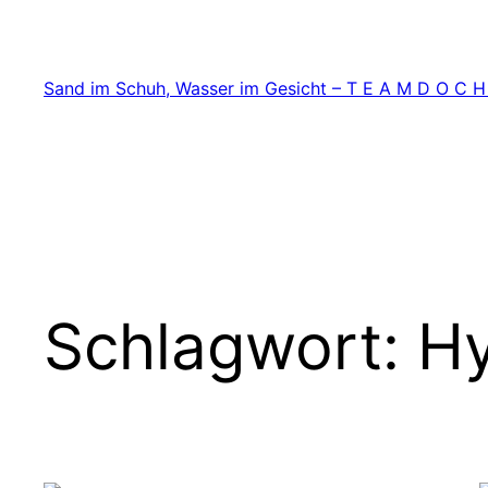
Zum
Inhalt
springen
Sand im Schuh, Wasser im Gesicht – T E A M D O C H
Schlagwort:
Hy