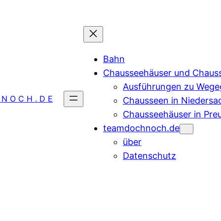
Bahn
Chausseehäuser und Chaus
Ausführungen zu Wegeg
 N O C H . D E
Chausseen in Niedersa
Chausseehäuser in Pre
teamdochnoch.de
über
Datenschutz