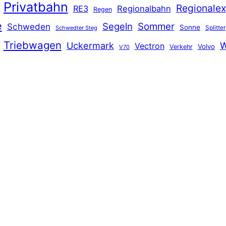
Privatbahn
Regionalex
RE3
Regionalbahn
Regen
e
Segeln
Sommer
Schweden
Sonne
Splitter
Schwedter Steg
Triebwagen
Uckermark
W
Vectron
Volvo
Verkehr
V70