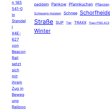
n 185
Pankow
Pfannkuchen
paddeln
Pflanzen
541-0
Schorfheid
Schnee
Schleswig-Holstein
in
Straße
Stendel
SUP
TRAXX
Tier
Traxx P160 AC3
l
Winter
X4E-
627
von
Beacon
Rail
setzt
sich
mit
ihrem
Zug in
Beweg
ung
Railpoo