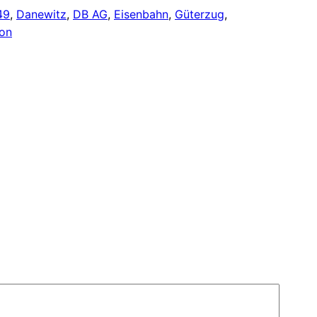
49
, 
Danewitz
, 
DB AG
, 
Eisenbahn
, 
Güterzug
, 
ron