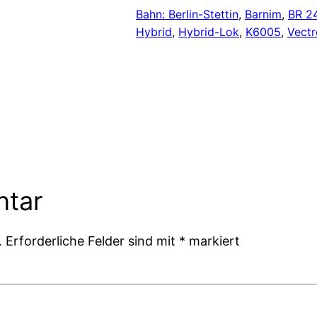
Bahn: Berlin-Stettin
, 
Barnim
, 
BR 2
Hybrid
, 
Hybrid-Lok
, 
K6005
, 
Vect
ntar
.
Erforderliche Felder sind mit
*
markiert