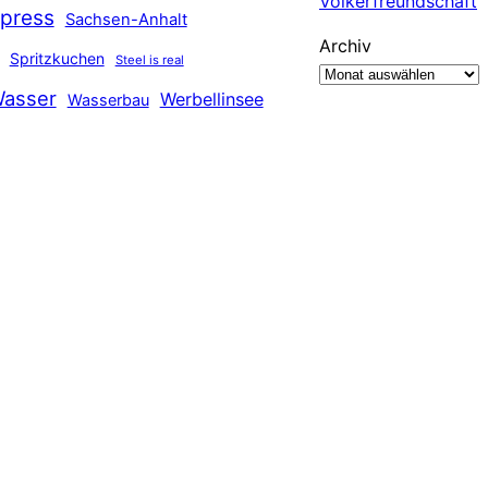
Völkerfreundschaft
press
Sachsen-Anhalt
Archiv
Spritzkuchen
Steel is real
asser
Werbellinsee
Wasserbau