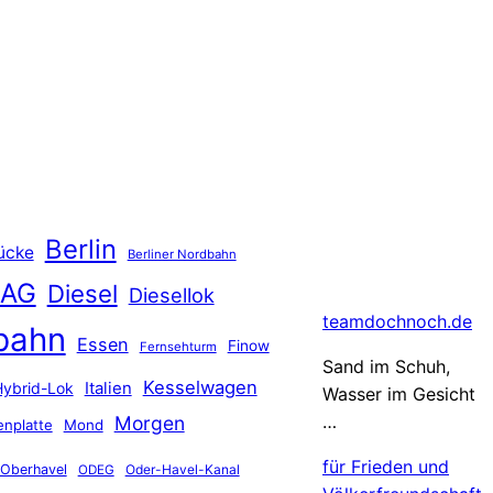
Berlin
ücke
Berliner Nordbahn
 AG
Diesel
Diesellok
teamdochnoch.de
bahn
Essen
Finow
Fernsehturm
Sand im Schuh,
Kesselwagen
Hybrid-Lok
Italien
Wasser im Gesicht
…
Morgen
nplatte
Mond
für Frieden und
Oberhavel
Oder-Havel-Kanal
ODEG