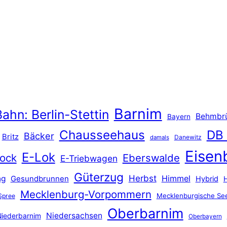
Barnim
ahn: Berlin-Stettin
Behmbr
Bayern
Chausseehaus
DB
Bäcker
Britz
Danewitz
damals
Eisen
E-Lok
ock
Eberswalde
E-Triebwagen
Güterzug
Herbst
Himmel
ng
Gesundbrunnen
Hybrid
Mecklenburg-Vorpommern
Mecklenburgische See
Spree
Oberbarnim
Niedersachsen
iederbarnim
Oberbayern