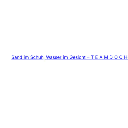
Zum
Inhalt
springen
Sand im Schuh, Wasser im Gesicht – T E A M D O C H