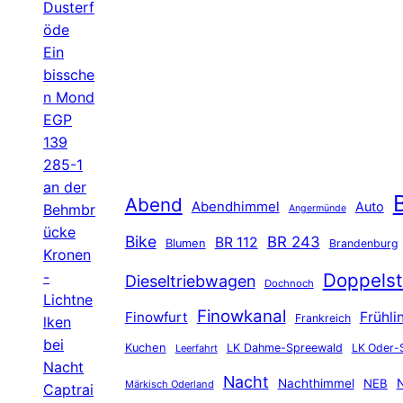
Dusterf
öde
Ein
bissche
n Mond
EGP
139
285-1
an der
B
Abend
Abendhimmel
Auto
Behmbr
Angermünde
ücke
Bike
BR 243
BR 112
Blumen
Brandenburg
Kronen
-
Doppelst
Dieseltriebwagen
Dochnoch
Lichtne
Finowkanal
Finowfurt
Frühli
Frankreich
lken
bei
Kuchen
LK Dahme-Spreewald
LK Oder-
Leerfahrt
Nacht
Nacht
Nachthimmel
NEB
N
Märkisch Oderland
Captrai