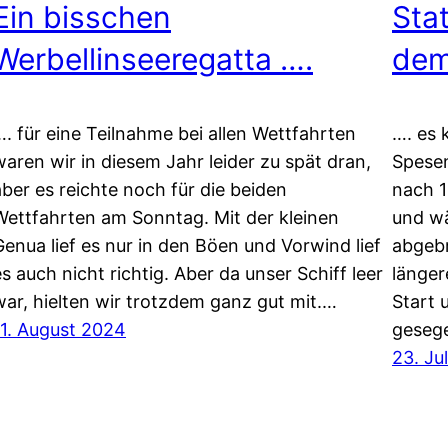
Ein bisschen
Sta
Werbellinseeregatta ….
dem
…. für eine Teilnahme bei allen Wettfahrten
…. es 
waren wir in diesem Jahr leider zu spät dran,
Spesen
aber es reichte noch für die beiden
nach 1
Wettfahrten am Sonntag. Mit der kleinen
und wä
Genua lief es nur in den Böen und Vorwind lief
abgeb
es auch nicht richtig. Aber da unser Schiff leer
länger
war, hielten wir trotzdem ganz gut mit.…
Start 
11. August 2024
gesege
23. Ju