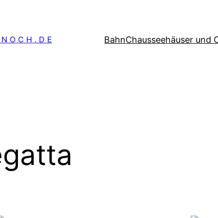
Bahn
Chausseehäuser und 
 N O C H . D E
gatta