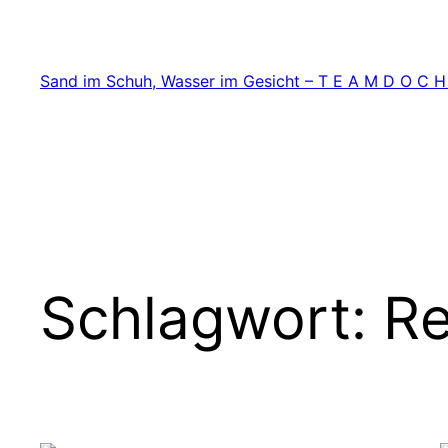
Zum
Inhalt
springen
Sand im Schuh, Wasser im Gesicht – T E A M D O C H
Schlagwort:
Re