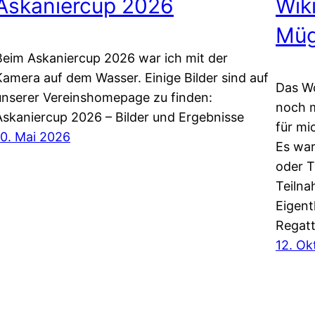
Askaniercup 2026
Wik
Müg
Beim Askaniercup 2026 war ich mit der
Kamera auf dem Wasser. Einige Bilder sind auf
Das W
unserer Vereinshomepage zu finden:
noch m
Askaniercup 2026 – Bilder und Ergebnisse
für mi
10. Mai 2026
Es war
oder T
Teilna
Eigent
Regatt
12. Ok