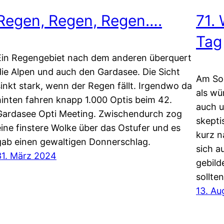
Regen, Regen, Regen….
71. 
Tag
Ein Regengebiet nach dem anderen überquert
die Alpen und auch den Gardasee. Die Sicht
Am So
sinkt stark, wenn der Regen fällt. Irgendwo da
als wü
hinten fahren knapp 1.000 Optis beim 42.
auch u
Gardasee Opti Meeting. Zwischendurch zog
skepti
eine finstere Wolke über das Ostufer und es
kurz 
gab einen gewaltigen Donnerschlag.
sich a
31. März 2024
gebild
sollte
13. Au