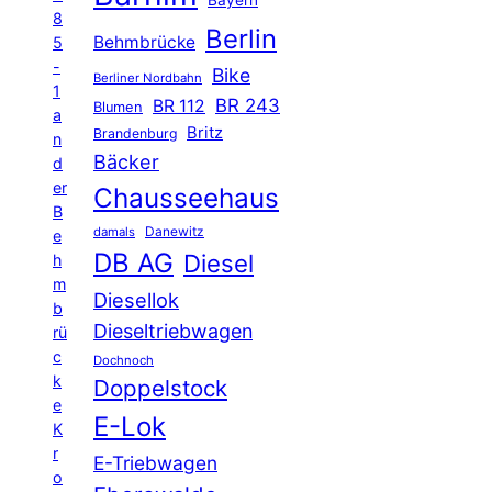
8
Berlin
Behmbrücke
5
-
Bike
Berliner Nordbahn
1
BR 243
BR 112
Blumen
a
Britz
Brandenburg
n
Bäcker
d
er
Chausseehaus
B
Danewitz
damals
e
DB AG
Diesel
h
m
Diesellok
b
Dieseltriebwagen
rü
c
Dochnoch
k
Doppelstock
e
E-Lok
K
r
E-Triebwagen
o