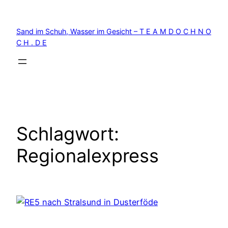
Zum
Inhalt
Sand im Schuh, Wasser im Gesicht – T E A M D O C H N O
springen
C H . D E
Schlagwort:
Regionalexpress