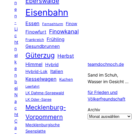
Eberswalde
n
e
Eisenbahn
n
-
Essen
Finow
Fernsehturm
Li
Finowkanal
Finowfurt
c
Frühling
Frankreich
ht
Gesundbrunnen
n
Güterzug
el
Herbst
k
Himmel
teamdochnoch.de
Hybrid
e
Hybrid-Lok
Italien
n
Sand im Schuh,
Kesselwagen
Kuchen
b
Wasser im Gesicht …
Leerfahrt
ei
für Frieden und
LK Dahme-Spreewald
N
Völkerfreundschaft
LK Oder-Spree
a
Mecklenburg-
c
Archiv
ht
Vorpommern
C
Mecklenburgische
a
Seenplatte