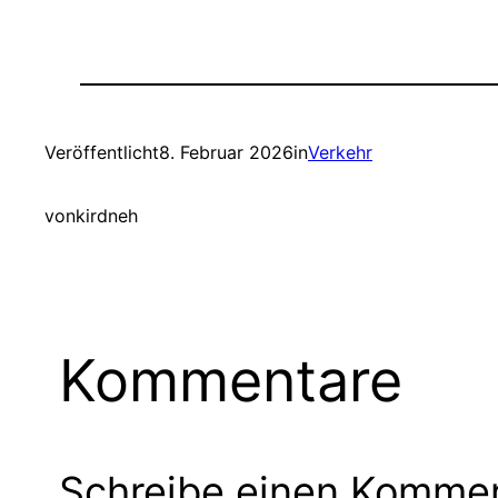
Veröffentlicht
8. Februar 2026
in
Verkehr
von
kirdneh
Kommentare
Schreibe einen Komme