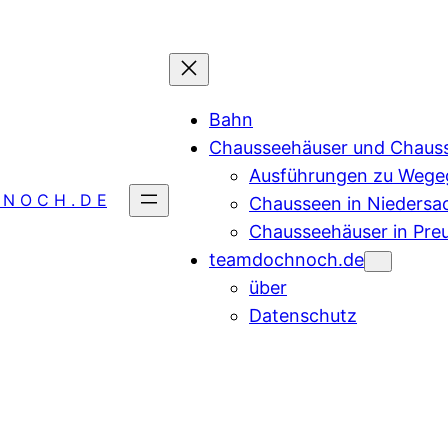
Bahn
Chausseehäuser und Chaus
Ausführungen zu Wegeg
 N O C H . D E
Chausseen in Niedersa
Chausseehäuser in Pre
teamdochnoch.de
über
Datenschutz