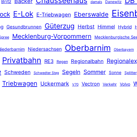
Chausseehaus
DB
Bäcker
Britz
Danewitz
damals
Eisen
E-Lok
ock
Eberswalde
E-Triebwagen
Güterzug
Herbst
Himmel
ng
Gesundbrunnen
Hybrid
Mecklenburg-Vorpommern
Mecklenburgische See
Spree
Oberbarnim
Niedersachsen
iederbarnim
Oberbayern
Privatbahn
Regionalex
RE3
Regionalbahn
Regen
e
Segeln
Sommer
Schweden
Sonne
Splitter
Schwedter Steg
Triebwagen
Uckermark
W
Vectron
Volvo
Verkehr
V70