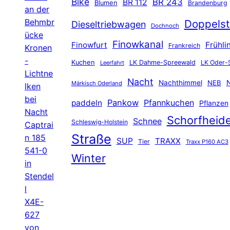
Bike
BR 243
BR 112
Blumen
Brandenburg
an der
Behmbr
Doppelst
Dieseltriebwagen
Dochnoch
ücke
Finowkanal
Finowfurt
Frühli
Frankreich
Kronen
-
Kuchen
LK Dahme-Spreewald
LK Oder-
Leerfahrt
Lichtne
Nacht
Nachthimmel
NEB
N
Märkisch Oderland
lken
bei
Pankow
Pfannkuchen
paddeln
Pflanzen
Nacht
Schorfheid
Schnee
Schleswig-Holstein
Captrai
Straße
n 185
SUP
TRAXX
Tier
Traxx P160 AC3
541-0
Winter
in
Stendel
l
X4E-
627
von