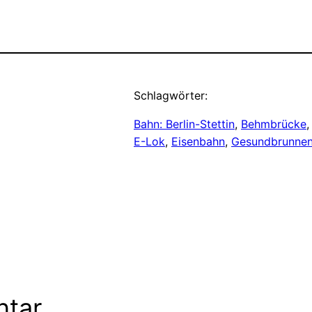
Schlagwörter:
Bahn: Berlin-Stettin
, 
Behmbrücke
,
E-Lok
, 
Eisenbahn
, 
Gesundbrunne
ntar