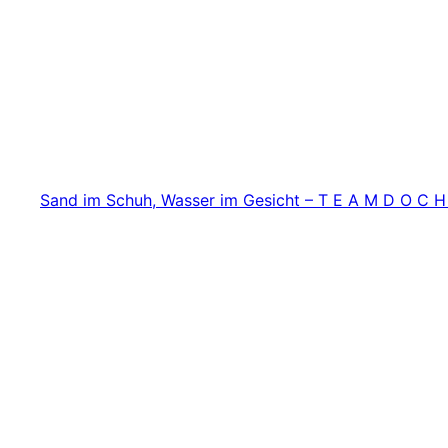
Zum
Inhalt
springen
Sand im Schuh, Wasser im Gesicht – T E A M D O C H