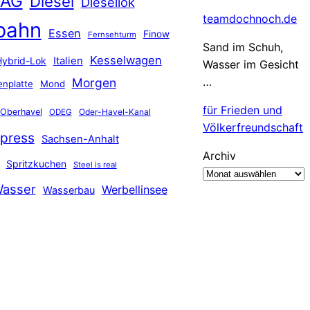
 AG
Diesel
Diesellok
teamdochnoch.de
bahn
Essen
Finow
Fernsehturm
Sand im Schuh,
Kesselwagen
Hybrid-Lok
Italien
Wasser im Gesicht
…
Morgen
nplatte
Mond
für Frieden und
Oberhavel
Oder-Havel-Kanal
ODEG
Völkerfreundschaft
press
Sachsen-Anhalt
Archiv
Spritzkuchen
Steel is real
asser
Werbellinsee
Wasserbau