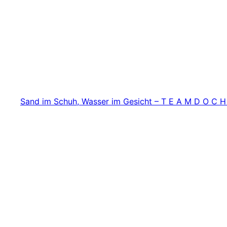
Zum
Inhalt
springen
Sand im Schuh, Wasser im Gesicht – T E A M D O C H