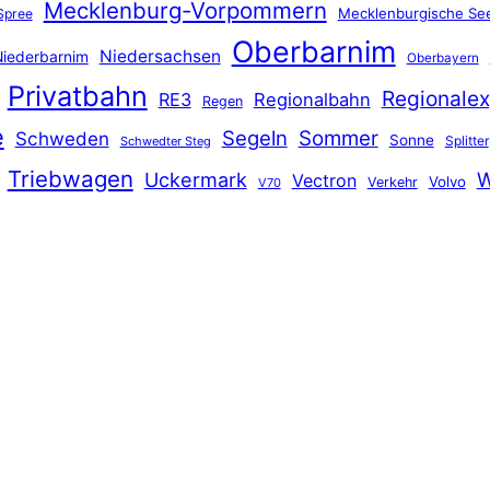
Mecklenburg-Vorpommern
Mecklenburgische See
Spree
Oberbarnim
Niedersachsen
iederbarnim
Oberbayern
Privatbahn
Regionalex
RE3
Regionalbahn
Regen
e
Segeln
Sommer
Schweden
Sonne
Splitter
Schwedter Steg
Triebwagen
Uckermark
W
Vectron
Volvo
Verkehr
V70