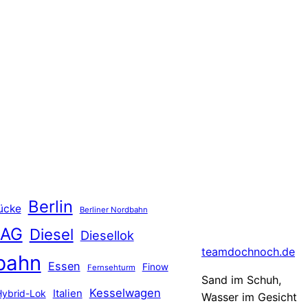
Berlin
ücke
Berliner Nordbahn
 AG
Diesel
Diesellok
teamdochnoch.de
bahn
Essen
Finow
Fernsehturm
Sand im Schuh,
Kesselwagen
Hybrid-Lok
Italien
Wasser im Gesicht