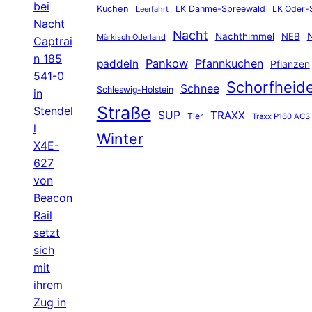
bei
Kuchen
LK Dahme-Spreewald
LK Oder-
Leerfahrt
Nacht
Nacht
Nachthimmel
NEB
N
Märkisch Oderland
Captrai
n 185
Pankow
Pfannkuchen
paddeln
Pflanzen
541-0
Schorfheid
Schnee
Schleswig-Holstein
in
Straße
Stendel
SUP
TRAXX
Tier
Traxx P160 AC3
l
Winter
X4E-
627
von
Beacon
Rail
setzt
sich
mit
ihrem
Zug in