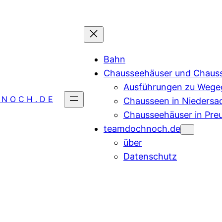
Bahn
Chausseehäuser und Chaus
Ausführungen zu Wegeg
 N O C H . D E
Chausseen in Niedersa
Chausseehäuser in Pre
teamdochnoch.de
über
Datenschutz