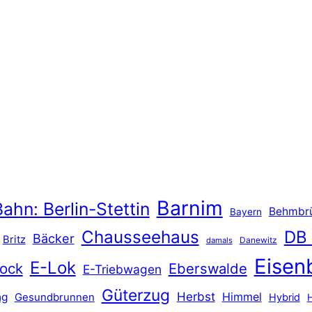
Barnim
ahn: Berlin-Stettin
Behmbr
Bayern
Chausseehaus
DB
Bäcker
Britz
Danewitz
damals
Eisen
E-Lok
ock
Eberswalde
E-Triebwagen
Güterzug
Herbst
Himmel
ng
Gesundbrunnen
Hybrid