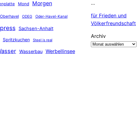
…
Morgen
nplatte
Mond
für Frieden und
Oberhavel
Oder-Havel-Kanal
ODEG
Völkerfreundschaft
press
Sachsen-Anhalt
Archiv
Spritzkuchen
Steel is real
asser
Werbellinsee
Wasserbau