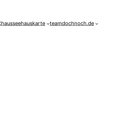
Chausseehauskarte
teamdochnoch.de