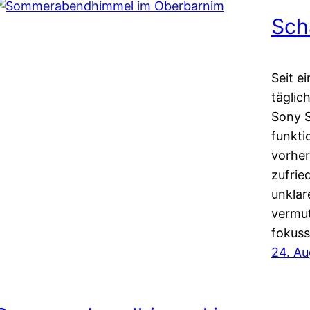
Sch
Seit e
täglic
Sony 
funkti
vorher
zufrie
unklar
vermut
fokuss
24. Au