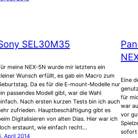
Sony SEL30M35
Pan
NE
Für meine NEX-5N wurde mir letztens ein
kleiner Wunsch erfüllt, es gab ein Macro zum
Eine d
Geburtstag. Da es für die E-mount-Modelle nur
genutz
ein passendes Modell gibt, war die Wahl
für mi
einfach. Nach ersten kurzen Tests bin ich auch
war au
sehr zufrieden. Hauptbeschäftigung gibt es
vor gu
beim Digitalisieren von alten Dias. Hier war ich
Spielz
doch erstaunt, wie einfach recht…
sofort
8. April 2014