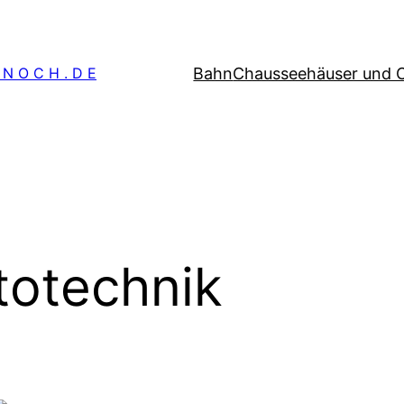
Bahn
Chausseehäuser und 
 N O C H . D E
totechnik