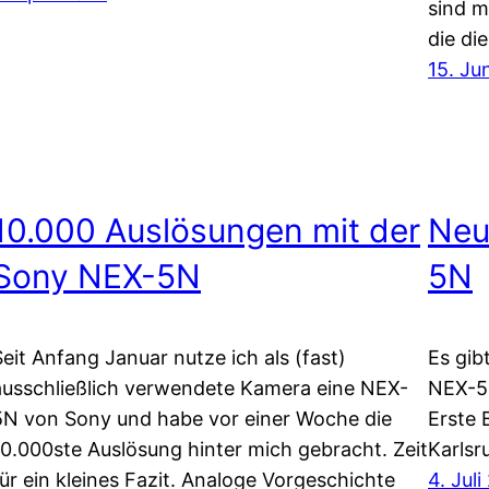
sind m
die di
15. Ju
10.000 Auslösungen mit der
Neu
Sony NEX-5N
5N
Seit Anfang Januar nutze ich als (fast)
Es gib
ausschließlich verwendete Kamera eine NEX-
NEX-5
5N von Sony und habe vor einer Woche die
Erste B
10.000ste Auslösung hinter mich gebracht. Zeit
Karlsr
für ein kleines Fazit. Analoge Vorgeschichte
4. Juli