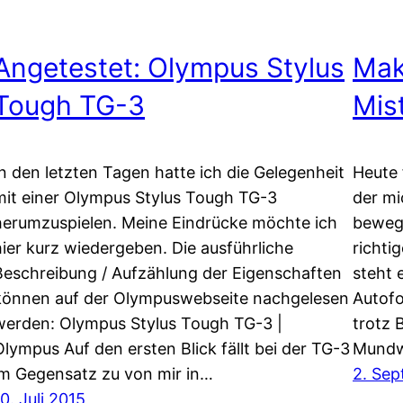
Angetestet: Olympus Stylus
Mak
Tough TG-3
Mis
In den letzten Tagen hatte ich die Gelegenheit
Heute 
mit einer Olympus Stylus Tough TG-3
der mi
herumzuspielen. Meine Eindrücke möchte ich
bewegt
hier kurz wiedergeben. Die ausführliche
richti
Beschreibung / Aufzählung der Eigenschaften
steht 
können auf der Olympuswebseite nachgelesen
Autofo
werden: Olympus Stylus Tough TG-3 |
trotz 
Olympus Auf den ersten Blick fällt bei der TG-3
Mundw
im Gegensatz zu von mir in…
2. Se
0. Juli 2015