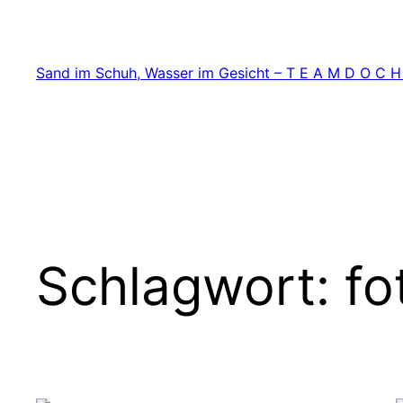
Zum
Inhalt
springen
Sand im Schuh, Wasser im Gesicht – T E A M D O C H
Schlagwort:
fo