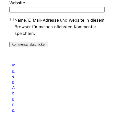
Website
Name, E-Mail-Adresse und Website in diesem
Browser für meinen nächsten Kommentar
speichern.
In
d
e
n
A
b
e
n
d