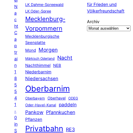
für Frieden und
LK Dahme-Spreewald
N
Völkerfreundschaft
LK Oder-Spree
a
Mecklenburg-
c
Archiv
ht
Vorpommern
C
Mecklenburgische
a
Seenplatte
p
Morgen
Mond
tr
Nacht
ai
Märkisch Oderland
n
Nachthimmel
NEB
1
Niederbarnim
8
Niedersachsen
5
Oberbarnim
5
4
Oberhavel
Oberbayern
ODEG
1
paddeln
Oder-Havel-Kanal
-
Pankow
Pfannkuchen
0
Pflanzen
in
Privatbahn
RE3
S