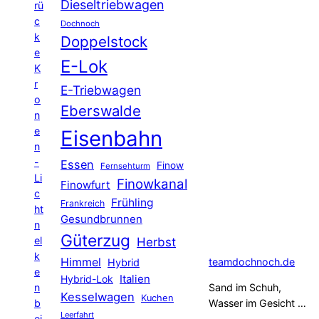
Dieseltriebwagen
rü
c
Dochnoch
k
Doppelstock
e
E-Lok
K
r
E-Triebwagen
o
Eberswalde
n
e
Eisenbahn
n
-
Essen
Finow
Fernsehturm
Li
Finowkanal
Finowfurt
c
Frühling
Frankreich
ht
Gesundbrunnen
n
Güterzug
el
Herbst
k
Himmel
teamdochnoch.de
Hybrid
e
Hybrid-Lok
Italien
n
Sand im Schuh,
Kesselwagen
Kuchen
b
Wasser im Gesicht …
Leerfahrt
ei