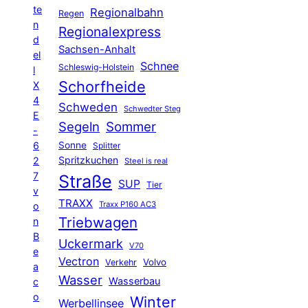
te
Regionalbahn
Regen
n
Regionalexpress
d
Sachsen-Anhalt
el
Schnee
Schleswig-Holstein
l
Schorfheide
X
4
Schweden
Schwedter Steg
E
Segeln
Sommer
-
6
Sonne
Splitter
Spritzkuchen
2
Steel is real
7
Straße
SUP
Tier
v
TRAXX
Traxx P160 AC3
o
Triebwagen
n
B
Uckermark
V70
e
Vectron
Volvo
Verkehr
a
Wasser
Wasserbau
c
o
Winter
Werbellinsee