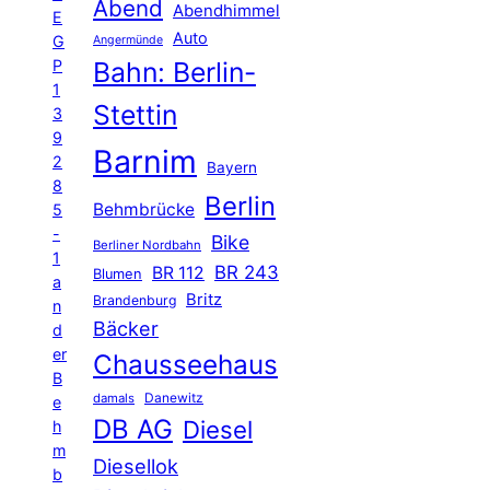
Abend
Abendhimmel
E
Auto
G
Angermünde
P
Bahn: Berlin-
1
Stettin
3
9
Barnim
2
Bayern
8
Berlin
Behmbrücke
5
-
Bike
Berliner Nordbahn
1
BR 243
BR 112
Blumen
a
Britz
Brandenburg
n
Bäcker
d
er
Chausseehaus
B
Danewitz
damals
e
DB AG
Diesel
h
m
Diesellok
b