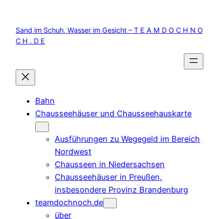
Zum
Inhalt
Sand im Schuh, Wasser im Gesicht – T E A M D O C H N O
springen
C H . D E
Bahn
Chausseehäuser und Chausseehauskarte
Ausführungen zu Wegegeld im Bereich
Nordwest
Chausseen in Niedersachsen
Chausseehäuser in Preußen,
insbesondere Provinz Brandenburg
teamdochnoch.de
über