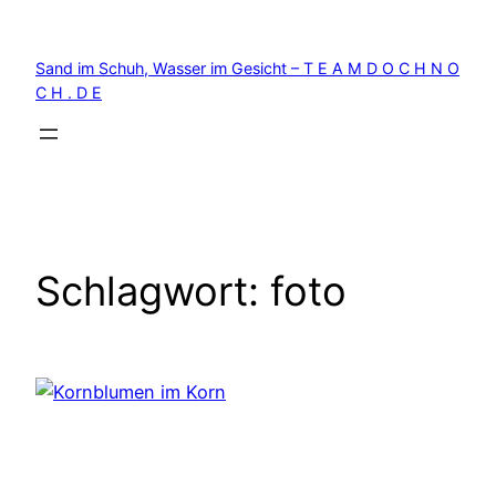
Zum
Inhalt
Sand im Schuh, Wasser im Gesicht – T E A M D O C H N O
springen
C H . D E
Schlagwort:
foto