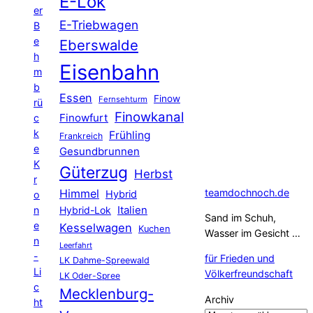
E-Lok
er
E-Triebwagen
B
e
Eberswalde
h
Eisenbahn
m
b
Essen
Finow
Fernsehturm
rü
Finowkanal
Finowfurt
c
k
Frühling
Frankreich
e
Gesundbrunnen
K
Güterzug
Herbst
r
Himmel
teamdochnoch.de
Hybrid
o
Hybrid-Lok
Italien
n
Sand im Schuh,
e
Kesselwagen
Kuchen
Wasser im Gesicht …
n
Leerfahrt
-
für Frieden und
LK Dahme-Spreewald
Li
Völkerfreundschaft
LK Oder-Spree
c
Mecklenburg-
Archiv
ht