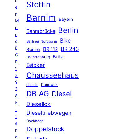
h
Stettin
e
n
Barnim
Bayern
M
o
Berlin
Behmbrücke
n
Bike
d
Berliner Nordbahn
E
BR 243
BR 112
Blumen
G
Britz
Brandenburg
P
Bäcker
1
Chausseehaus
3
9
Danewitz
damals
2
DB AG
Diesel
8
5
Diesellok
-
Dieseltriebwagen
1
Dochnoch
a
Doppelstock
n
d