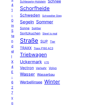
Schnee
Schleswig-Holstein
4
Schorfheide
1
Schweden
-
Schwedter Steg
0
Segeln
Sommer
in
Sonne
Splitter
S
Spritzkuchen
Steel is real
te
Straße
n
SUP
Tier
d
TRAXX
Traxx P160 AC3
el
Triebwagen
l
Uckermark
X
V70
4
Vectron
Volvo
Verkehr
E
Wasser
Wasserbau
-
Winter
Werbellinsee
6
2
7
v
o