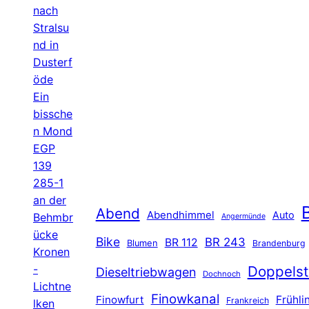
nach
Stralsu
nd in
Dusterf
öde
Ein
bissche
n Mond
EGP
139
285-1
an der
B
Abend
Abendhimmel
Auto
Behmbr
Angermünde
ücke
Bike
BR 243
BR 112
Blumen
Brandenburg
Kronen
-
Doppelst
Dieseltriebwagen
Dochnoch
Lichtne
Finowkanal
Finowfurt
Frühli
Frankreich
lken