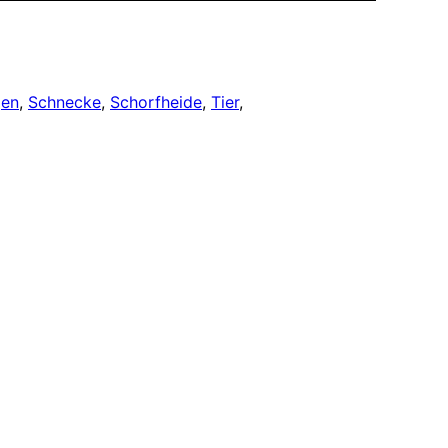
gen
, 
Schnecke
, 
Schorfheide
, 
Tier
, 