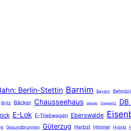
Barnim
ahn: Berlin-Stettin
Behmbr
Bayern
Chausseehaus
DB
Bäcker
Britz
Danewitz
damals
Eisen
E-Lok
ock
Eberswalde
E-Triebwagen
Güterzug
Herbst
Himmel
ng
Gesundbrunnen
Hybrid