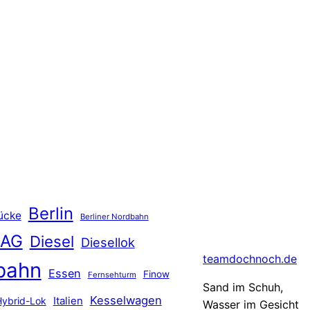
Berlin
ücke
Berliner Nordbahn
 AG
Diesel
Diesellok
teamdochnoch.de
bahn
Essen
Finow
Fernsehturm
Sand im Schuh,
Kesselwagen
Hybrid-Lok
Italien
Wasser im Gesicht