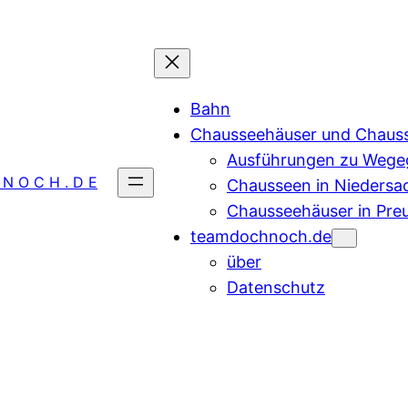
Bahn
Chausseehäuser und Chaus
Ausführungen zu Wegeg
 N O C H . D E
Chausseen in Niedersa
Chausseehäuser in Pre
teamdochnoch.de
über
Datenschutz