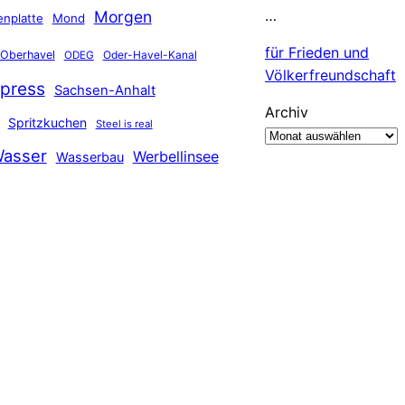
…
Morgen
nplatte
Mond
für Frieden und
Oberhavel
Oder-Havel-Kanal
ODEG
Völkerfreundschaft
press
Sachsen-Anhalt
Archiv
Spritzkuchen
Steel is real
asser
Werbellinsee
Wasserbau