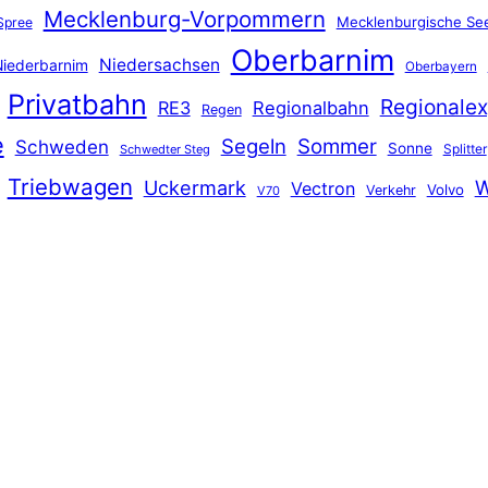
Mecklenburg-Vorpommern
Mecklenburgische See
Spree
Oberbarnim
Niedersachsen
iederbarnim
Oberbayern
Privatbahn
Regionalex
RE3
Regionalbahn
Regen
e
Segeln
Sommer
Schweden
Sonne
Splitter
Schwedter Steg
Triebwagen
Uckermark
W
Vectron
Volvo
Verkehr
V70