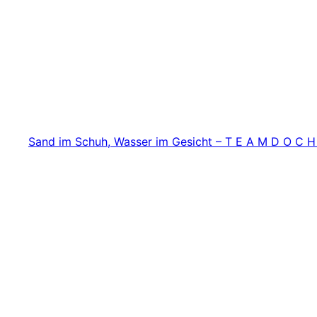
Zum
Inhalt
springen
Sand im Schuh, Wasser im Gesicht – T E A M D O C H