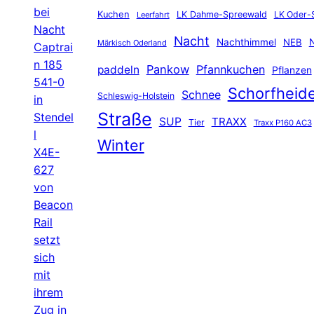
bei
Kuchen
LK Dahme-Spreewald
LK Oder-
Leerfahrt
Nacht
Nacht
Nachthimmel
NEB
N
Märkisch Oderland
Captrai
n 185
Pankow
Pfannkuchen
paddeln
Pflanzen
541-0
Schorfheid
Schnee
Schleswig-Holstein
in
Straße
Stendel
SUP
TRAXX
Tier
Traxx P160 AC3
l
Winter
X4E-
627
von
Beacon
Rail
setzt
sich
mit
ihrem
Zug in