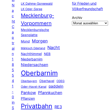
für Frieden und
LK Dahme-Spreewald
N
Völkerfreundschaft
LK Oder-Spree
a
Mecklenburg-
c
Archiv
ht
Vorpommern
C
Mecklenburgische
a
Seenplatte
p
Morgen
Mond
tr
Nacht
ai
Märkisch Oderland
n
Nachthimmel
NEB
1
Niederbarnim
8
Niedersachsen
5
Oberbarnim
5
4
Oberhavel
Oberbayern
ODEG
1
paddeln
Oder-Havel-Kanal
-
Pankow
Pfannkuchen
0
Pflanzen
in
Privatbahn
RE3
S