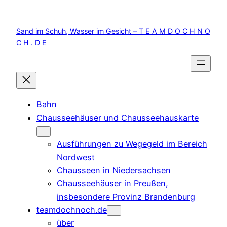
Zum
Inhalt
Sand im Schuh, Wasser im Gesicht – T E A M D O C H N O
springen
C H . D E
Bahn
Chausseehäuser und Chausseehauskarte
Ausführungen zu Wegegeld im Bereich
Nordwest
Chausseen in Niedersachsen
Chausseehäuser in Preußen,
insbesondere Provinz Brandenburg
teamdochnoch.de
über