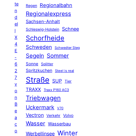
te
Regionalbahn
Regen
n
Regionalexpress
d
Sachsen-Anhalt
el
Schnee
Schleswig-Holstein
l
Schorfheide
X
4
Schweden
Schwedter Steg
E
Segeln
Sommer
-
6
Sonne
Splitter
Spritzkuchen
2
Steel is real
7
Straße
SUP
Tier
v
TRAXX
Traxx P160 AC3
o
Triebwagen
n
B
Uckermark
V70
e
Vectron
Volvo
Verkehr
a
Wasser
Wasserbau
c
o
Winter
Werbellinsee