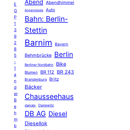
Abend
Abendhimmel
E
Auto
G
Angermünde
P
Bahn: Berlin-
1
Stettin
3
9
Barnim
2
Bayern
8
Berlin
Behmbrücke
5
-
Bike
Berliner Nordbahn
1
BR 243
BR 112
Blumen
a
Britz
Brandenburg
n
Bäcker
d
er
Chausseehaus
B
Danewitz
damals
e
DB AG
Diesel
h
m
Diesellok
b