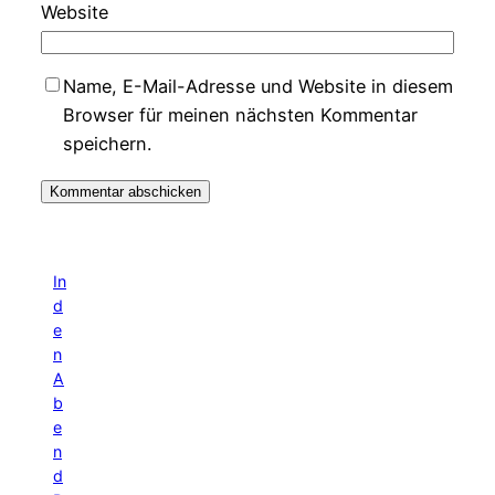
Website
Name, E-Mail-Adresse und Website in diesem
Browser für meinen nächsten Kommentar
speichern.
In
d
e
n
A
b
e
n
d