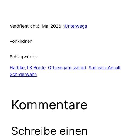
Veröffentlicht
6. Mai 2026
in
Unterwegs
von
kirdneh
Schlagwörter:
Harbke
, 
LK Börde
, 
Ortseingangsschild
, 
Sachsen-Anhalt
, 
Schilderwahn
Kommentare
Schreibe einen