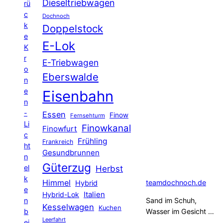
Dieseltriebwagen
rü
c
Dochnoch
k
Doppelstock
e
E-Lok
K
r
E-Triebwagen
o
Eberswalde
n
e
Eisenbahn
n
-
Essen
Finow
Fernsehturm
Li
Finowkanal
Finowfurt
c
Frühling
Frankreich
ht
Gesundbrunnen
n
Güterzug
el
Herbst
k
Himmel
teamdochnoch.de
Hybrid
e
Hybrid-Lok
Italien
n
Sand im Schuh,
Kesselwagen
Kuchen
b
Wasser im Gesicht …
Leerfahrt
ei