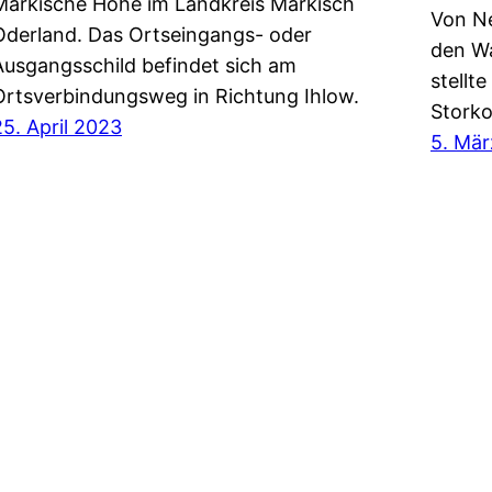
Märkische Höhe im Landkreis Märkisch
Von Ne
Oderland. Das Ortseingangs- oder
den Wa
Ausgangsschild befindet sich am
stellt
Ortsverbindungsweg in Richtung Ihlow.
Stork
25. April 2023
5. Mä