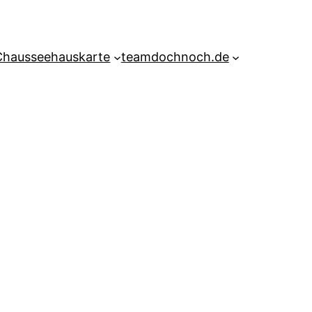
Chausseehauskarte
teamdochnoch.de