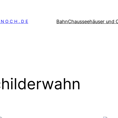
Bahn
Chausseehäuser und 
 N O C H . D E
hilderwahn