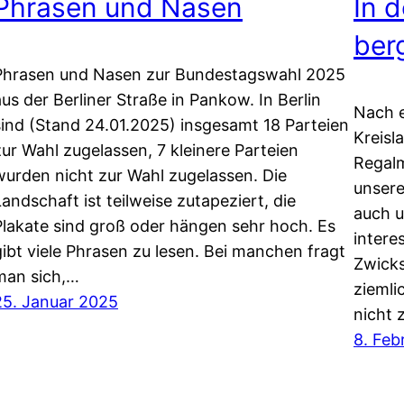
Phrasen und Nasen
In 
ber
Phrasen und Nasen zur Bundestagswahl 2025
aus der Berliner Straße in Pankow. In Berlin
Nach e
sind (Stand 24.01.2025) insgesamt 18 Parteien
Kreisl
zur Wahl zugelassen, 7 kleinere Parteien
Regalm
wurden nicht zur Wahl zugelassen. Die
unsere
Landschaft ist teilweise zutapeziert, die
auch u
Plakate sind groß oder hängen sehr hoch. Es
intere
gibt viele Phrasen zu lesen. Bei manchen fragt
Zwicks
man sich,…
ziemli
25. Januar 2025
nicht 
8. Feb