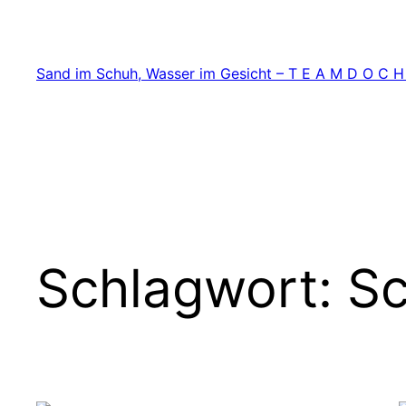
Zum
Inhalt
springen
Sand im Schuh, Wasser im Gesicht – T E A M D O C H
Schlagwort:
Sc