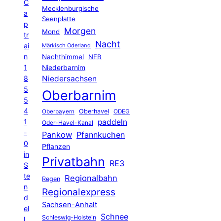
C
Mecklenburgische
a
Seenplatte
p
Morgen
Mond
tr
Nacht
ai
Märkisch Oderland
n
Nachthimmel
NEB
1
Niederbarnim
8
Niedersachsen
5
Oberbarnim
5
4
Oberhavel
Oberbayern
ODEG
1
paddeln
Oder-Havel-Kanal
-
Pankow
Pfannkuchen
0
Pflanzen
in
Privatbahn
RE3
S
te
Regionalbahn
Regen
n
Regionalexpress
d
Sachsen-Anhalt
el
Schnee
Schleswig-Holstein
l