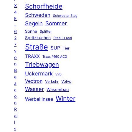
Schorfheide
X
4
Schweden
Schwedter Steg
E
Segeln
Sommer
-
6
Sonne
Splitter
Spritzkuchen
2
Steel is real
7
Straße
SUP
Tier
v
TRAXX
Traxx P160 AC3
o
Triebwagen
n
B
Uckermark
V70
e
Vectron
Volvo
Verkehr
a
Wasser
Wasserbau
c
o
Winter
Werbellinsee
n
R
ai
l
s