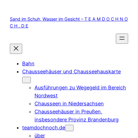
Zum
Inhalt
Sand im Schuh, Wasser im Gesicht – T E A M D O C H N O
springen
C H . D E
Bahn
Chausseehäuser und Chausseehauskarte
Ausführungen zu Wegegeld im Bereich
Nordwest
Chausseen in Niedersachsen
Chausseehäuser in Preußen,
insbesondere Provinz Brandenburg
teamdochnoch.de
über