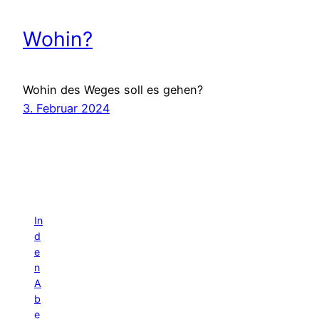
Wohin?
Wohin des Weges soll es gehen?
3. Februar 2024
In
d
e
n
A
b
e