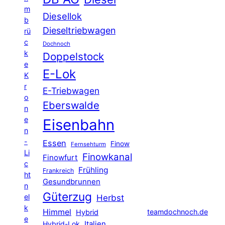
m
Diesellok
b
Dieseltriebwagen
rü
c
Dochnoch
k
Doppelstock
e
E-Lok
K
r
E-Triebwagen
o
Eberswalde
n
e
Eisenbahn
n
-
Essen
Finow
Fernsehturm
Li
Finowkanal
Finowfurt
c
Frühling
Frankreich
ht
Gesundbrunnen
n
Güterzug
el
Herbst
k
Himmel
teamdochnoch.de
Hybrid
e
Hybrid-Lok
Italien