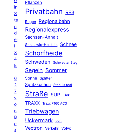
0
Pflanzen
in
Privatbahn
RE3
S
te
Regionalbahn
Regen
n
Regionalexpress
d
Sachsen-Anhalt
el
Schnee
Schleswig-Holstein
l
Schorfheide
X
4
Schweden
Schwedter Steg
E
Segeln
Sommer
-
6
Sonne
Splitter
Spritzkuchen
2
Steel is real
7
Straße
SUP
Tier
v
TRAXX
Traxx P160 AC3
o
Triebwagen
n
B
Uckermark
V70
e
Vectron
Volvo
Verkehr
a