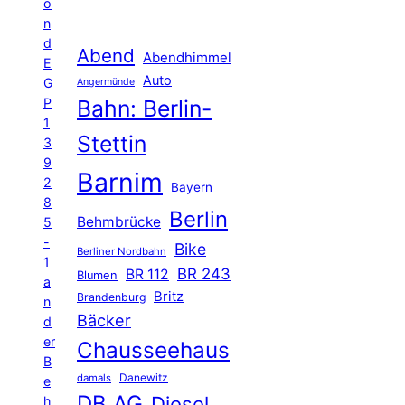
o
n
d
Abend
Abendhimmel
E
Auto
G
Angermünde
P
Bahn: Berlin-
1
Stettin
3
9
Barnim
2
Bayern
8
Berlin
Behmbrücke
5
-
Bike
Berliner Nordbahn
1
BR 243
BR 112
Blumen
a
Britz
Brandenburg
n
Bäcker
d
er
Chausseehaus
B
Danewitz
damals
e
DB AG
Diesel
h