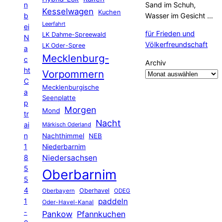
n
Sand im Schuh,
Kesselwagen
Kuchen
b
Wasser im Gesicht …
Leerfahrt
ei
für Frieden und
LK Dahme-Spreewald
N
Völkerfreundschaft
LK Oder-Spree
a
Mecklenburg-
c
Archiv
ht
Vorpommern
C
Mecklenburgische
a
Seenplatte
p
Morgen
Mond
tr
Nacht
ai
Märkisch Oderland
n
Nachthimmel
NEB
1
Niederbarnim
8
Niedersachsen
5
Oberbarnim
5
4
Oberhavel
Oberbayern
ODEG
1
paddeln
Oder-Havel-Kanal
-
Pankow
Pfannkuchen