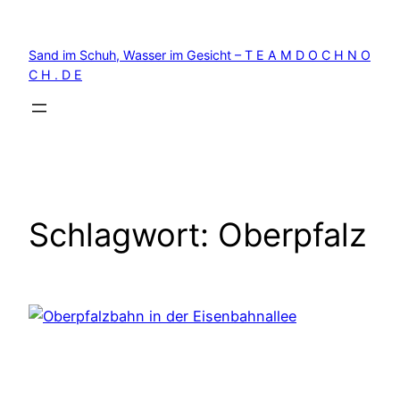
Zum
Inhalt
Sand im Schuh, Wasser im Gesicht – T E A M D O C H N O
springen
C H . D E
Schlagwort:
Oberpfalz