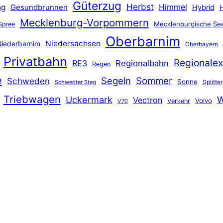
Güterzug
Herbst
Himmel
ng
Gesundbrunnen
Hybrid
Mecklenburg-Vorpommern
Mecklenburgische See
Spree
Oberbarnim
Niedersachsen
iederbarnim
Oberbayern
Privatbahn
Regionalex
RE3
Regionalbahn
Regen
e
Segeln
Sommer
Schweden
Sonne
Splitter
Schwedter Steg
Triebwagen
Uckermark
W
Vectron
Volvo
Verkehr
V70