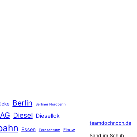
Berlin
ücke
Berliner Nordbahn
 AG
Diesel
Diesellok
teamdochnoch.de
bahn
Essen
Finow
Fernsehturm
Sand im Schuh,