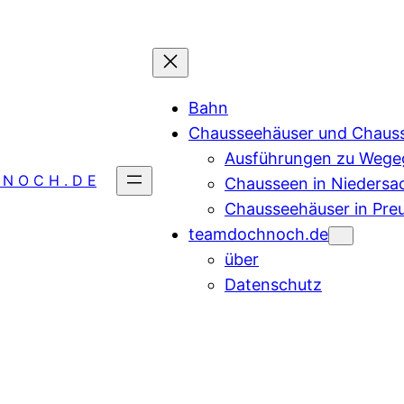
Bahn
Chausseehäuser und Chaus
Ausführungen zu Wegeg
 N O C H . D E
Chausseen in Niedersa
Chausseehäuser in Pre
teamdochnoch.de
über
Datenschutz