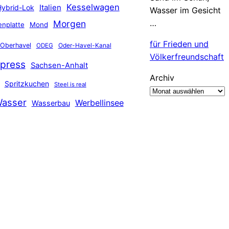
Kesselwagen
Hybrid-Lok
Italien
Wasser im Gesicht
…
Morgen
nplatte
Mond
für Frieden und
Oberhavel
Oder-Havel-Kanal
ODEG
Völkerfreundschaft
press
Sachsen-Anhalt
Archiv
Spritzkuchen
Steel is real
asser
Werbellinsee
Wasserbau