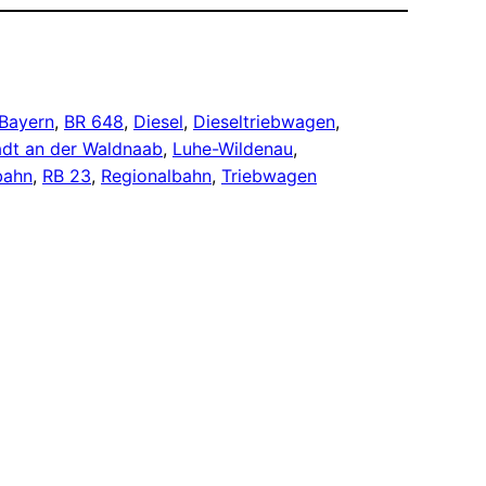
Bayern
, 
BR 648
, 
Diesel
, 
Dieseltriebwagen
, 
dt an der Waldnaab
, 
Luhe-Wildenau
, 
bahn
, 
RB 23
, 
Regionalbahn
, 
Triebwagen