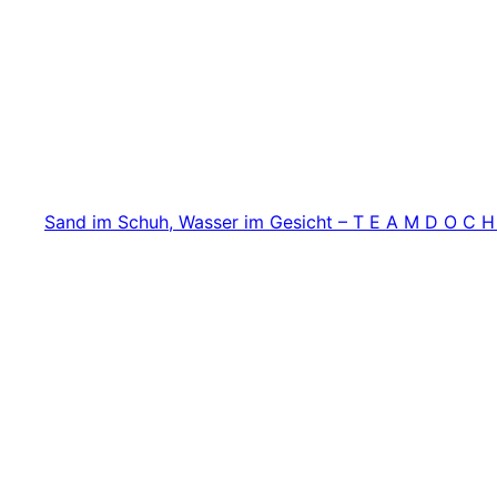
Zum
Inhalt
springen
Sand im Schuh, Wasser im Gesicht – T E A M D O C H