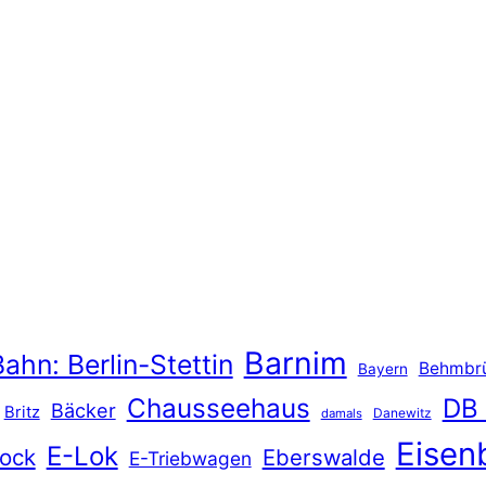
Barnim
ahn: Berlin-Stettin
Behmbr
Bayern
Chausseehaus
DB
Bäcker
Britz
Danewitz
damals
Eisen
E-Lok
ock
Eberswalde
E-Triebwagen