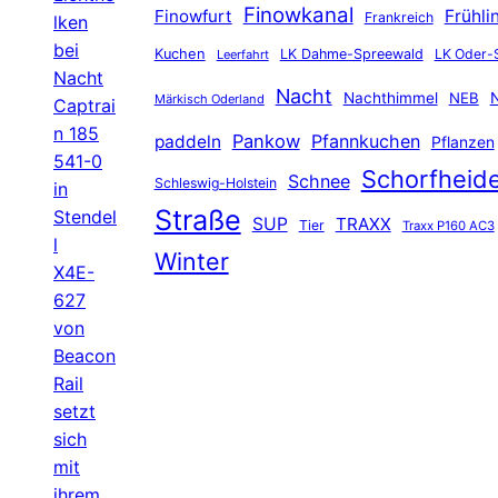
Finowkanal
Finowfurt
Frühli
Frankreich
lken
bei
Kuchen
LK Dahme-Spreewald
LK Oder-
Leerfahrt
Nacht
Nacht
Nachthimmel
NEB
N
Märkisch Oderland
Captrai
n 185
Pankow
Pfannkuchen
paddeln
Pflanzen
541-0
Schorfheid
Schnee
Schleswig-Holstein
in
Straße
Stendel
SUP
TRAXX
Tier
Traxx P160 AC3
l
Winter
X4E-
627
von
Beacon
Rail
setzt
sich
mit
ihrem