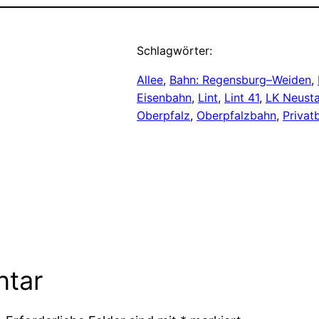
Schlagwörter:
Allee
, 
Bahn: Regensburg–Weiden
, 
Eisenbahn
, 
Lint
, 
Lint 41
, 
LK Neusta
Oberpfalz
, 
Oberpfalzbahn
, 
Privat
ntar