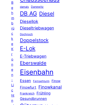
B
Danewitz
damals
e
DB AG
Diesel
h
m
Diesellok
b
Dieseltriebwagen
rü
c
Dochnoch
k
Doppelstock
e
E-Lok
K
r
E-Triebwagen
o
Eberswalde
n
e
Eisenbahn
n
-
Essen
Finow
Fernsehturm
Li
Finowkanal
Finowfurt
c
Frühling
Frankreich
ht
Gesundbrunnen
n