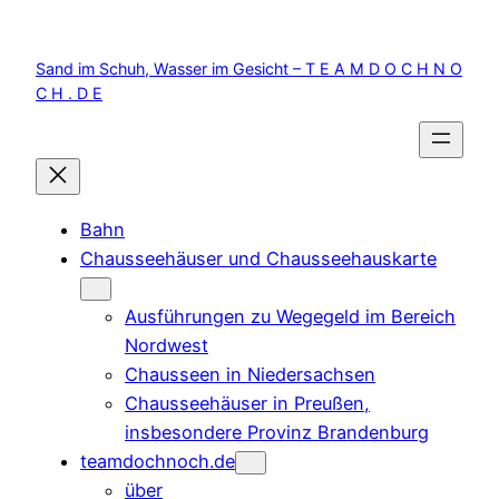
Zum
Inhalt
Sand im Schuh, Wasser im Gesicht – T E A M D O C H N O
springen
C H . D E
Bahn
Chausseehäuser und Chausseehauskarte
Ausführungen zu Wegegeld im Bereich
Nordwest
Chausseen in Niedersachsen
Chausseehäuser in Preußen,
insbesondere Provinz Brandenburg
teamdochnoch.de
über