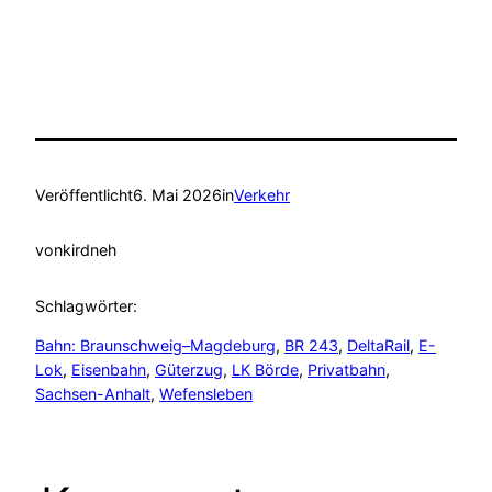
Veröffentlicht
6. Mai 2026
in
Verkehr
von
kirdneh
Schlagwörter:
Bahn: Braunschweig–Magdeburg
, 
BR 243
, 
DeltaRail
, 
E-
Lok
, 
Eisenbahn
, 
Güterzug
, 
LK Börde
, 
Privatbahn
, 
Sachsen-Anhalt
, 
Wefensleben