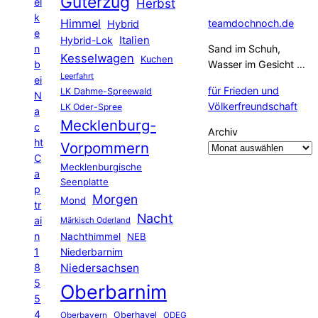
Güterzug
el
Herbst
k
Himmel
teamdochnoch.de
Hybrid
e
Hybrid-Lok
Italien
n
Sand im Schuh,
Kesselwagen
Kuchen
b
Wasser im Gesicht …
Leerfahrt
ei
für Frieden und
LK Dahme-Spreewald
N
Völkerfreundschaft
LK Oder-Spree
a
Mecklenburg-
c
Archiv
ht
Vorpommern
C
Mecklenburgische
a
Seenplatte
p
Morgen
Mond
tr
Nacht
ai
Märkisch Oderland
n
Nachthimmel
NEB
1
Niederbarnim
8
Niedersachsen
5
Oberbarnim
5
4
Oberhavel
Oberbayern
ODEG