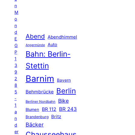
n
M
o
n
d
Abend
Abendhimmel
E
Auto
G
Angermünde
P
Bahn: Berlin-
1
Stettin
3
9
Barnim
2
Bayern
8
Berlin
Behmbrücke
5
-
Bike
Berliner Nordbahn
1
BR 243
BR 112
Blumen
a
Britz
Brandenburg
n
Bäcker
d
er
Chausseehaus