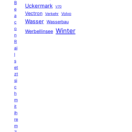
B
Uckermark
V70
e
Vectron
Volvo
Verkehr
a
Wasser
Wasserbau
c
o
Winter
Werbellinsee
n
R
ai
l
s
et
zt
si
c
h
m
it
ih
re
m