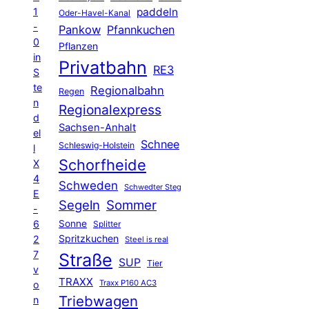
1
paddeln
Oder-Havel-Kanal
-
Pankow
Pfannkuchen
0
Pflanzen
in
Privatbahn
RE3
S
te
Regionalbahn
Regen
n
Regionalexpress
d
Sachsen-Anhalt
el
Schnee
Schleswig-Holstein
l
Schorfheide
X
4
Schweden
Schwedter Steg
E
Segeln
Sommer
-
6
Sonne
Splitter
Spritzkuchen
2
Steel is real
7
Straße
SUP
Tier
v
TRAXX
Traxx P160 AC3
o
Triebwagen
n