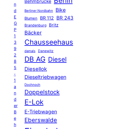
Berlin
Behmbrücke
n
Bike
d
Berliner Nordbahn
E
BR 243
BR 112
Blumen
G
Britz
Brandenburg
P
Bäcker
1
Chausseehaus
3
9
Danewitz
damals
2
DB AG
Diesel
8
5
Diesellok
-
Dieseltriebwagen
1
Dochnoch
a
Doppelstock
n
d
E-Lok
er
E-Triebwagen
B
e
Eberswalde
h