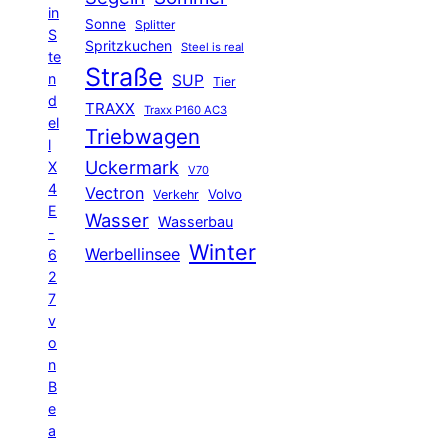
in
Sonne
Splitter
S
Spritzkuchen
Steel is real
te
Straße
n
SUP
Tier
d
TRAXX
Traxx P160 AC3
el
Triebwagen
l
Uckermark
X
V70
4
Vectron
Volvo
Verkehr
E
Wasser
Wasserbau
-
Winter
Werbellinsee
6
2
7
v
o
n
B
e
a