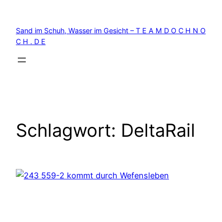
Zum
Inhalt
Sand im Schuh, Wasser im Gesicht – T E A M D O C H N O
springen
C H . D E
Schlagwort:
DeltaRail