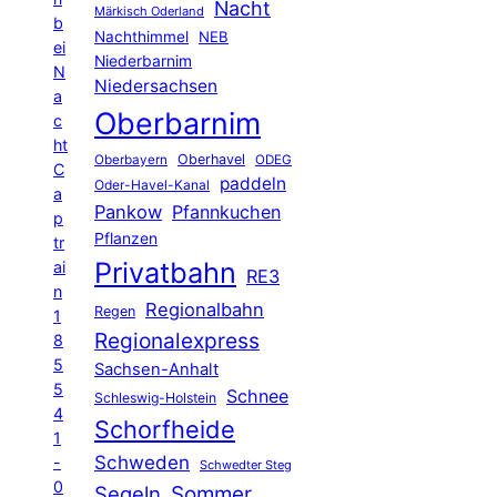
Nacht
Märkisch Oderland
b
Nachthimmel
NEB
ei
Niederbarnim
N
Niedersachsen
a
Oberbarnim
c
ht
Oberhavel
Oberbayern
ODEG
C
paddeln
Oder-Havel-Kanal
a
Pankow
Pfannkuchen
p
Pflanzen
tr
Privatbahn
ai
RE3
n
Regionalbahn
Regen
1
Regionalexpress
8
5
Sachsen-Anhalt
5
Schnee
Schleswig-Holstein
4
Schorfheide
1
Schweden
-
Schwedter Steg
0
Segeln
Sommer