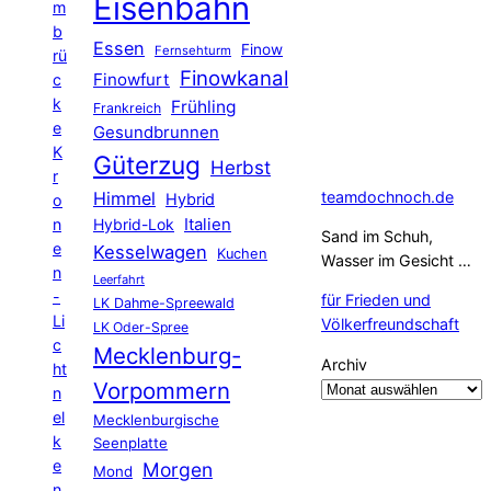
Eisenbahn
m
b
Essen
Finow
Fernsehturm
rü
Finowkanal
Finowfurt
c
k
Frühling
Frankreich
e
Gesundbrunnen
K
Güterzug
Herbst
r
Himmel
teamdochnoch.de
Hybrid
o
Hybrid-Lok
Italien
n
Sand im Schuh,
e
Kesselwagen
Kuchen
Wasser im Gesicht …
n
Leerfahrt
-
für Frieden und
LK Dahme-Spreewald
Li
Völkerfreundschaft
LK Oder-Spree
c
Mecklenburg-
Archiv
ht
Vorpommern
n
el
Mecklenburgische
k
Seenplatte
e
Morgen
Mond
n