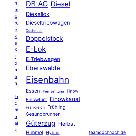
DB AG
Diesel
h
m
Diesellok
b
Dieseltriebwagen
rü
c
Dochnoch
k
Doppelstock
e
E-Lok
K
r
E-Triebwagen
o
Eberswalde
n
e
Eisenbahn
n
-
Essen
Finow
Fernsehturm
Li
Finowkanal
Finowfurt
c
Frühling
Frankreich
ht
Gesundbrunnen
n
Güterzug
el
Herbst
k
Himmel
teamdochnoch.de
Hybrid