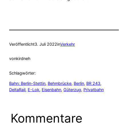
Veröffentlicht
3. Juli 2022
in
Verkehr
von
kirdneh
Schlagwörter:
Bahn: Berlin-Stettin
, 
Behmbrücke
, 
Berlin
, 
BR 243
, 
DeltaRail
, 
E-Lok
, 
Eisenbahn
, 
Güterzug
, 
Privatbahn
Kommentare