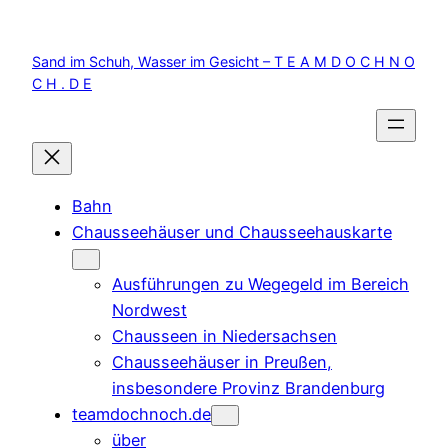
Zum
Inhalt
Sand im Schuh, Wasser im Gesicht – T E A M D O C H N O
springen
C H . D E
Bahn
Chausseehäuser und Chausseehauskarte
Ausführungen zu Wegegeld im Bereich
Nordwest
Chausseen in Niedersachsen
Chausseehäuser in Preußen,
insbesondere Provinz Brandenburg
teamdochnoch.de
über