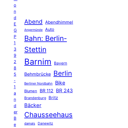
o
n
d
Abend
Abendhimmel
E
Auto
G
Angermünde
P
Bahn: Berlin-
1
Stettin
3
9
Barnim
2
Bayern
8
Berlin
Behmbrücke
5
-
Bike
Berliner Nordbahn
1
BR 243
BR 112
Blumen
a
Britz
Brandenburg
n
Bäcker
d
er
Chausseehaus
B
Danewitz
damals
e