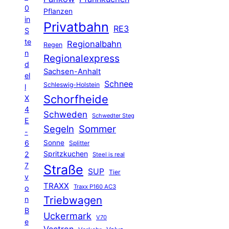
0
Pflanzen
in
Privatbahn
RE3
S
te
Regionalbahn
Regen
n
Regionalexpress
d
Sachsen-Anhalt
el
Schnee
Schleswig-Holstein
l
Schorfheide
X
4
Schweden
Schwedter Steg
E
Segeln
Sommer
-
6
Sonne
Splitter
Spritzkuchen
2
Steel is real
7
Straße
SUP
Tier
v
TRAXX
Traxx P160 AC3
o
Triebwagen
n
B
Uckermark
V70
e