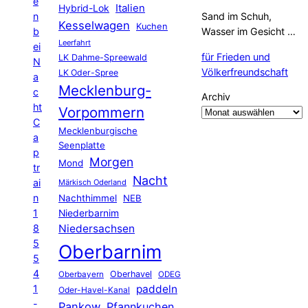
e
Hybrid-Lok
Italien
n
Sand im Schuh,
Kesselwagen
Kuchen
b
Wasser im Gesicht …
Leerfahrt
ei
für Frieden und
LK Dahme-Spreewald
N
Völkerfreundschaft
LK Oder-Spree
a
Mecklenburg-
c
Archiv
ht
Vorpommern
C
Mecklenburgische
a
Seenplatte
p
Morgen
Mond
tr
Nacht
ai
Märkisch Oderland
n
Nachthimmel
NEB
1
Niederbarnim
8
Niedersachsen
5
Oberbarnim
5
4
Oberhavel
Oberbayern
ODEG
1
paddeln
Oder-Havel-Kanal
-
Pankow
Pfannkuchen