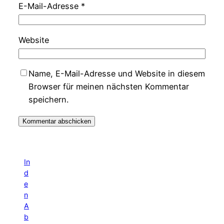
E-Mail-Adresse
*
Website
Name, E-Mail-Adresse und Website in diesem
Browser für meinen nächsten Kommentar
speichern.
In
d
e
n
A
b