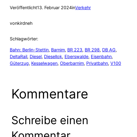
Veröffentlicht
13. Februar 2024
in
Verkehr
von
kirdneh
Schlagwörter:
Bahn: Berlin-Stettin
, 
Barnim
, 
BR 223
, 
BR 298
, 
DB AG
, 
DeltaRail
, 
Diesel
, 
Diesellok
, 
Eberswalde
, 
Eisenbahn
, 
Güterzug
, 
Kesselwagen
, 
Oberbarnim
, 
Privatbahn
, 
V100
Kommentare
Schreibe einen
Kommentar