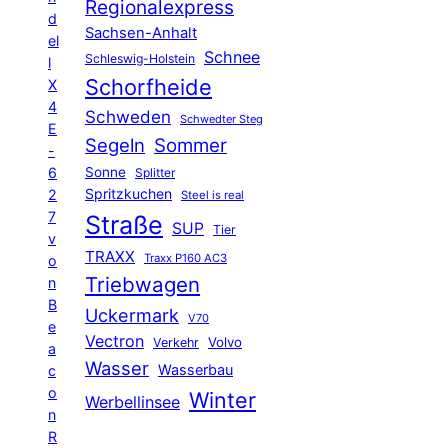
Regionalexpress
d
Sachsen-Anhalt
el
Schnee
Schleswig-Holstein
l
Schorfheide
X
4
Schweden
Schwedter Steg
E
Segeln
Sommer
-
6
Sonne
Splitter
Spritzkuchen
2
Steel is real
7
Straße
SUP
Tier
v
TRAXX
Traxx P160 AC3
o
Triebwagen
n
B
Uckermark
V70
e
Vectron
Volvo
Verkehr
a
Wasser
Wasserbau
c
o
Winter
Werbellinsee
n
R