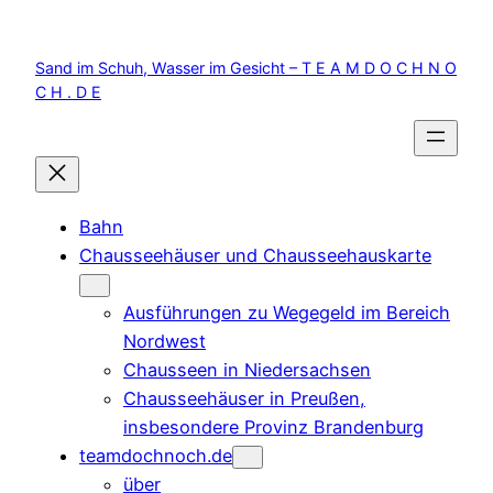
Zum
Inhalt
Sand im Schuh, Wasser im Gesicht – T E A M D O C H N O
springen
C H . D E
Bahn
Chausseehäuser und Chausseehauskarte
Ausführungen zu Wegegeld im Bereich
Nordwest
Chausseen in Niedersachsen
Chausseehäuser in Preußen,
insbesondere Provinz Brandenburg
teamdochnoch.de
über