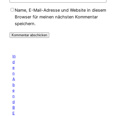
Name, E-Mail-Adresse und Website in diesem
Browser für meinen nächsten Kommentar
speichern.
In
d
e
n
A
b
e
n
d
B
E