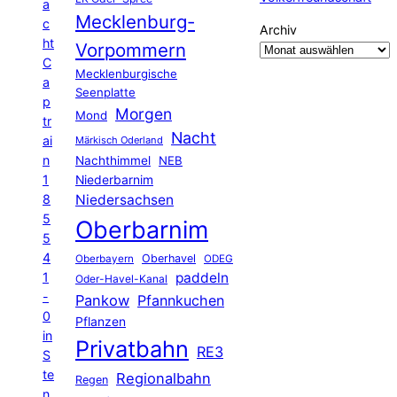
a
Mecklenburg-
c
Archiv
ht
Vorpommern
C
Mecklenburgische
a
Seenplatte
p
Morgen
Mond
tr
Nacht
ai
Märkisch Oderland
n
Nachthimmel
NEB
1
Niederbarnim
8
Niedersachsen
5
Oberbarnim
5
4
Oberhavel
Oberbayern
ODEG
1
paddeln
Oder-Havel-Kanal
-
Pankow
Pfannkuchen
0
Pflanzen
in
Privatbahn
RE3
S
te
Regionalbahn
Regen
n