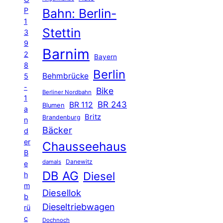
P
Bahn: Berlin-
1
Stettin
3
9
Barnim
2
Bayern
8
Berlin
Behmbrücke
5
-
Bike
Berliner Nordbahn
1
BR 243
BR 112
Blumen
a
Britz
Brandenburg
n
Bäcker
d
er
Chausseehaus
B
Danewitz
damals
e
DB AG
Diesel
h
m
Diesellok
b
Dieseltriebwagen
rü
c
Dochnoch