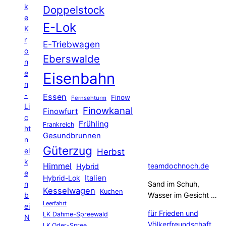
k
Doppelstock
e
E-Lok
K
r
E-Triebwagen
o
Eberswalde
n
e
Eisenbahn
n
-
Essen
Finow
Fernsehturm
Li
Finowkanal
Finowfurt
c
Frühling
Frankreich
ht
Gesundbrunnen
n
Güterzug
el
Herbst
k
Himmel
teamdochnoch.de
Hybrid
e
Hybrid-Lok
Italien
n
Sand im Schuh,
Kesselwagen
Kuchen
b
Wasser im Gesicht …
Leerfahrt
ei
für Frieden und
LK Dahme-Spreewald
N
Völkerfreundschaft
LK Oder-Spree