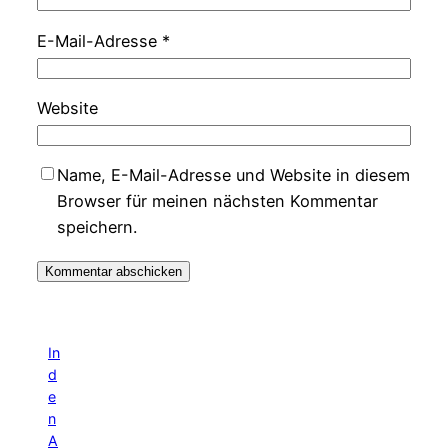
E-Mail-Adresse
*
Website
Name, E-Mail-Adresse und Website in diesem
Browser für meinen nächsten Kommentar
speichern.
In
d
e
n
A