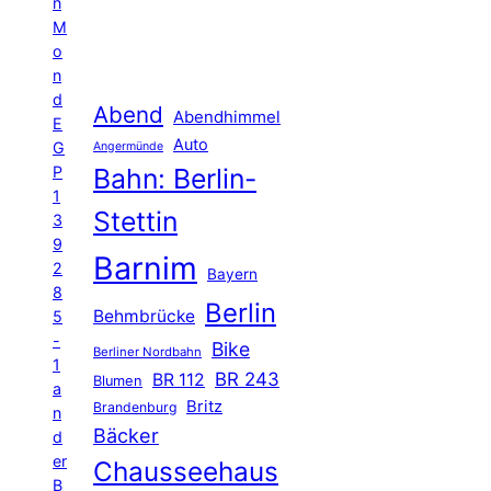
n
M
o
n
d
Abend
Abendhimmel
E
Auto
G
Angermünde
P
Bahn: Berlin-
1
Stettin
3
9
Barnim
2
Bayern
8
Berlin
Behmbrücke
5
-
Bike
Berliner Nordbahn
1
BR 243
BR 112
Blumen
a
Britz
Brandenburg
n
Bäcker
d
er
Chausseehaus
B