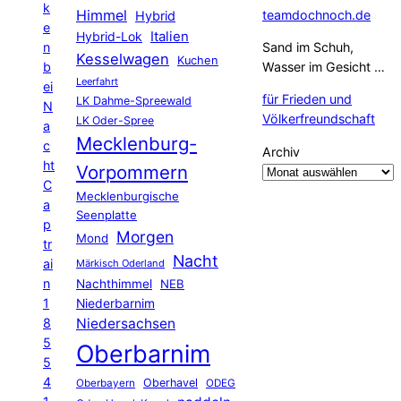
k
Himmel
teamdochnoch.de
Hybrid
e
Hybrid-Lok
Italien
n
Sand im Schuh,
Kesselwagen
Kuchen
b
Wasser im Gesicht …
Leerfahrt
ei
für Frieden und
LK Dahme-Spreewald
N
Völkerfreundschaft
LK Oder-Spree
a
Mecklenburg-
c
Archiv
ht
Vorpommern
C
Mecklenburgische
a
Seenplatte
p
Morgen
Mond
tr
Nacht
ai
Märkisch Oderland
n
Nachthimmel
NEB
1
Niederbarnim
8
Niedersachsen
5
Oberbarnim
5
4
Oberhavel
Oberbayern
ODEG