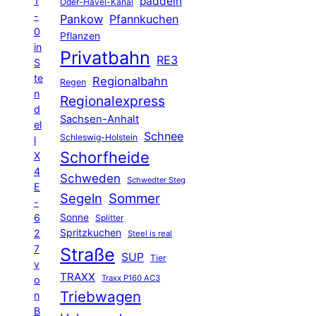
1
paddeln
Oder-Havel-Kanal
-
Pankow
Pfannkuchen
0
Pflanzen
in
Privatbahn
RE3
S
te
Regionalbahn
Regen
n
Regionalexpress
d
Sachsen-Anhalt
el
Schnee
Schleswig-Holstein
l
Schorfheide
X
4
Schweden
Schwedter Steg
E
Segeln
Sommer
-
6
Sonne
Splitter
Spritzkuchen
2
Steel is real
7
Straße
SUP
Tier
v
TRAXX
Traxx P160 AC3
o
Triebwagen
n
B