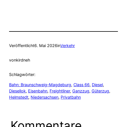
Veröffentlicht
6. Mai 2026
in
Verkehr
von
kirdneh
Schlagwörter:
Bahn: Braunschweig–Magdeburg
, 
Class 66
, 
Diesel
, 
Diesellok
, 
Eisenbahn
, 
Freightliner
, 
Ganzzug
, 
Güterzug
, 
Helmstedt
, 
Niedersachsen
, 
Privatbahn
Kommentare