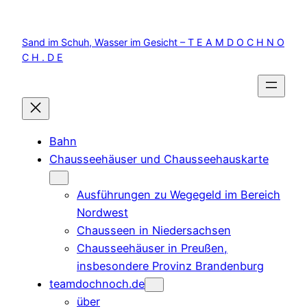
Zum
Inhalt
Sand im Schuh, Wasser im Gesicht – T E A M D O C H N O
springen
C H . D E
Bahn
Chausseehäuser und Chausseehauskarte
Ausführungen zu Wegegeld im Bereich
Nordwest
Chausseen in Niedersachsen
Chausseehäuser in Preußen,
insbesondere Provinz Brandenburg
teamdochnoch.de
über