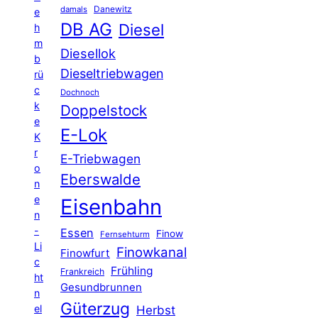
Danewitz
damals
e
DB AG
Diesel
h
m
Diesellok
b
Dieseltriebwagen
rü
c
Dochnoch
k
Doppelstock
e
E-Lok
K
r
E-Triebwagen
o
Eberswalde
n
e
Eisenbahn
n
-
Essen
Finow
Fernsehturm
Li
Finowkanal
Finowfurt
c
Frühling
Frankreich
ht
Gesundbrunnen
n
Güterzug
el
Herbst