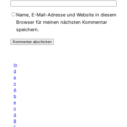
Name, E-Mail-Adresse und Website in diesem
Browser für meinen nächsten Kommentar
speichern.
In
d
e
n
A
b
e
n
d
B