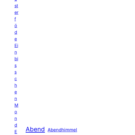
st
er
f
ö
d
e
Ei
n
bi
s
s
c
h
e
n
M
o
n
d
Abend
Abendhimmel
E