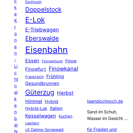
c
Dochnoch
k
Doppelstock
e
E-Lok
K
r
E-Triebwagen
o
Eberswalde
n
e
Eisenbahn
n
-
Essen
Finow
Fernsehturm
Li
Finowkanal
Finowfurt
c
Frühling
Frankreich
ht
Gesundbrunnen
n
Güterzug
el
Herbst
k
Himmel
teamdochnoch.de
Hybrid
e
Hybrid-Lok
Italien
n
Sand im Schuh,
Kesselwagen
Kuchen
b
Wasser im Gesicht …
Leerfahrt
ei
für Frieden und
LK Dahme-Spreewald
N