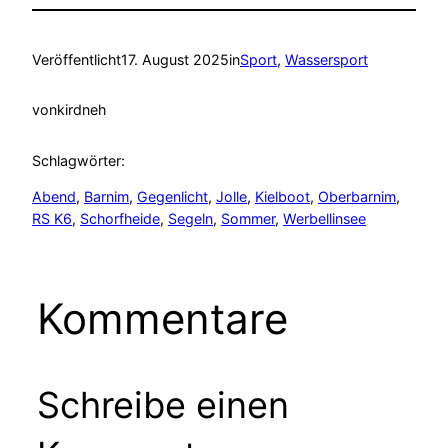
Veröffentlicht
17. August 2025
in
Sport
, 
Wassersport
von
kirdneh
Schlagwörter:
Abend
, 
Barnim
, 
Gegenlicht
, 
Jolle
, 
Kielboot
, 
Oberbarnim
, 
RS K6
, 
Schorfheide
, 
Segeln
, 
Sommer
, 
Werbellinsee
Kommentare
Schreibe einen