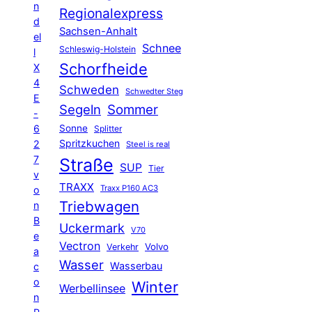
n
Regionalexpress
d
Sachsen-Anhalt
el
Schnee
Schleswig-Holstein
l
Schorfheide
X
4
Schweden
Schwedter Steg
E
Segeln
Sommer
-
6
Sonne
Splitter
Spritzkuchen
2
Steel is real
7
Straße
SUP
Tier
v
TRAXX
Traxx P160 AC3
o
Triebwagen
n
B
Uckermark
V70
e
Vectron
Volvo
Verkehr
a
Wasser
Wasserbau
c
o
Winter
Werbellinsee
n