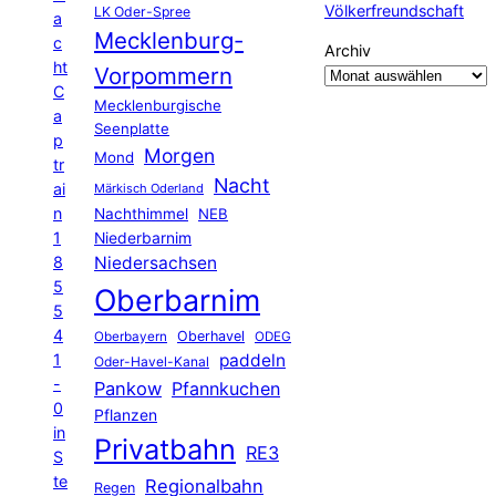
Völkerfreundschaft
LK Oder-Spree
a
Mecklenburg-
c
Archiv
ht
Vorpommern
C
Mecklenburgische
a
Seenplatte
p
Morgen
Mond
tr
Nacht
ai
Märkisch Oderland
n
Nachthimmel
NEB
1
Niederbarnim
8
Niedersachsen
5
Oberbarnim
5
4
Oberhavel
Oberbayern
ODEG
1
paddeln
Oder-Havel-Kanal
-
Pankow
Pfannkuchen
0
Pflanzen
in
Privatbahn
RE3
S
te
Regionalbahn
Regen