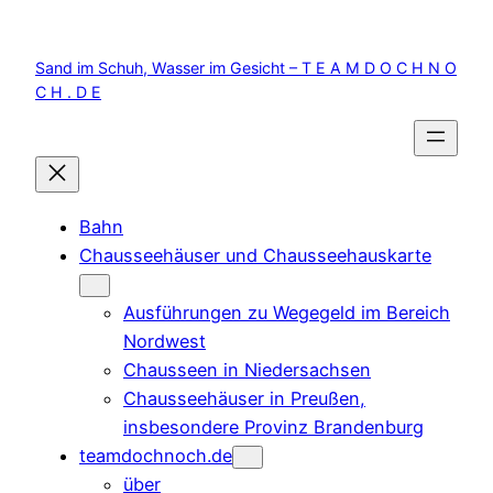
Zum
Inhalt
Sand im Schuh, Wasser im Gesicht – T E A M D O C H N O
springen
C H . D E
Bahn
Chausseehäuser und Chausseehauskarte
Ausführungen zu Wegegeld im Bereich
Nordwest
Chausseen in Niedersachsen
Chausseehäuser in Preußen,
insbesondere Provinz Brandenburg
teamdochnoch.de
über