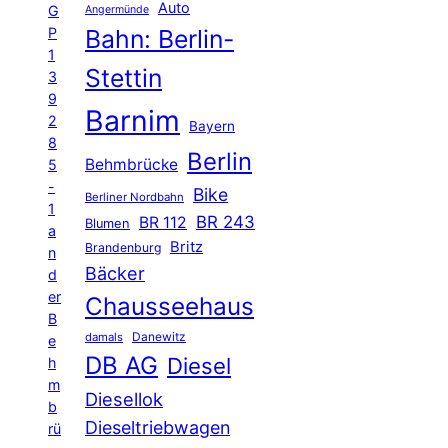
Auto
G
Angermünde
P
Bahn: Berlin-
1
Stettin
3
9
Barnim
2
Bayern
8
Berlin
Behmbrücke
5
-
Bike
Berliner Nordbahn
1
BR 243
BR 112
Blumen
a
Britz
Brandenburg
n
Bäcker
d
er
Chausseehaus
B
Danewitz
damals
e
DB AG
Diesel
h
m
Diesellok
b
Dieseltriebwagen
rü