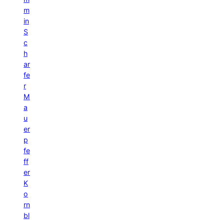
m
in
S
c
h
ar
fe
r
M
a
u
er
p
fe
ff
er
K
o
rn
bl