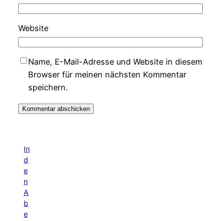
Website
Name, E-Mail-Adresse und Website in diesem
Browser für meinen nächsten Kommentar
speichern.
In
d
e
n
A
b
e