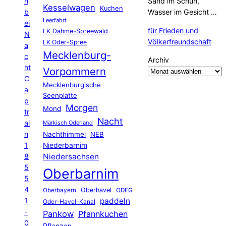
n
Sand im Schuh,
Kesselwagen
Kuchen
b
Wasser im Gesicht …
Leerfahrt
ei
für Frieden und
LK Dahme-Spreewald
N
Völkerfreundschaft
LK Oder-Spree
a
Mecklenburg-
c
Archiv
ht
Vorpommern
C
Mecklenburgische
a
Seenplatte
p
Morgen
Mond
tr
Nacht
ai
Märkisch Oderland
n
Nachthimmel
NEB
1
Niederbarnim
8
Niedersachsen
5
Oberbarnim
5
4
Oberhavel
Oberbayern
ODEG
1
paddeln
Oder-Havel-Kanal
-
Pankow
Pfannkuchen
0