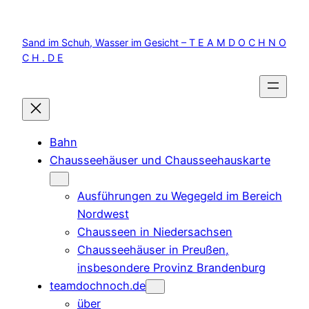
Zum
Inhalt
Sand im Schuh, Wasser im Gesicht – T E A M D O C H N O
springen
C H . D E
Bahn
Chausseehäuser und Chausseehauskarte
Ausführungen zu Wegegeld im Bereich
Nordwest
Chausseen in Niedersachsen
Chausseehäuser in Preußen,
insbesondere Provinz Brandenburg
teamdochnoch.de
über