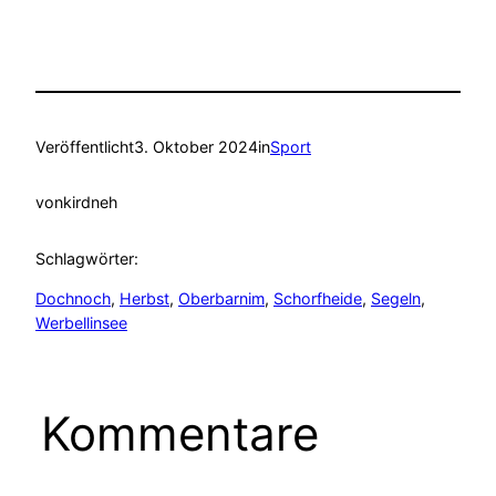
Veröffentlicht
3. Oktober 2024
in
Sport
von
kirdneh
Schlagwörter:
Dochnoch
, 
Herbst
, 
Oberbarnim
, 
Schorfheide
, 
Segeln
, 
Werbellinsee
Kommentare