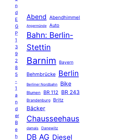
n
d
Abend
Abendhimmel
E
Auto
G
Angermünde
P
Bahn: Berlin-
1
Stettin
3
9
Barnim
2
Bayern
8
Berlin
Behmbrücke
5
-
Bike
Berliner Nordbahn
1
BR 243
BR 112
Blumen
a
Britz
Brandenburg
n
Bäcker
d
er
Chausseehaus
B
Danewitz
damals
e
DB AG
Diesel
h