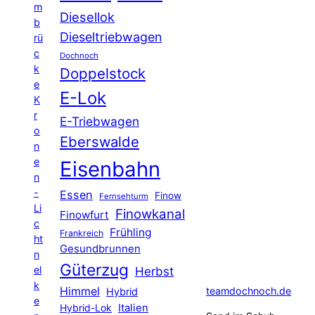
m
Diesellok
b
Dieseltriebwagen
rü
c
Dochnoch
k
Doppelstock
e
E-Lok
K
r
E-Triebwagen
o
Eberswalde
n
e
Eisenbahn
n
-
Essen
Finow
Fernsehturm
Li
Finowkanal
Finowfurt
c
Frühling
Frankreich
ht
Gesundbrunnen
n
Güterzug
el
Herbst
k
Himmel
teamdochnoch.de
Hybrid
e
Hybrid-Lok
Italien