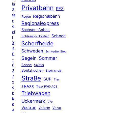
Pflanzen
in
Privatbahn
RE3
S
te
Regionalbahn
Regen
n
Regionalexpress
d
Sachsen-Anhalt
el
Schnee
Schleswig-Holstein
l
Schorfheide
X
4
Schweden
Schwedter Steg
E
Segeln
Sommer
-
6
Sonne
Splitter
Spritzkuchen
2
Steel is real
7
Straße
SUP
Tier
v
TRAXX
Traxx P160 AC3
o
Triebwagen
n
B
Uckermark
V70
e
Vectron
Volvo
Verkehr
a