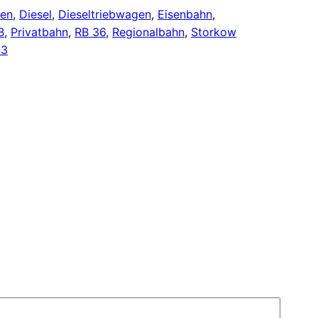
sen
, 
Diesel
, 
Dieseltriebwagen
, 
Eisenbahn
, 
B
, 
Privatbahn
, 
RB 36
, 
Regionalbahn
, 
Storkow
43