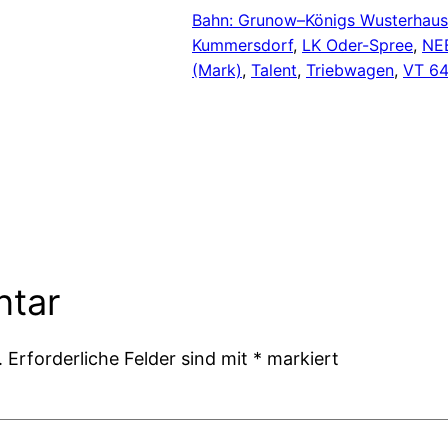
Bahn: Grunow–Königs Wusterhau
Kummersdorf
, 
LK Oder-Spree
, 
NE
(Mark)
, 
Talent
, 
Triebwagen
, 
VT 6
ntar
.
Erforderliche Felder sind mit
*
markiert