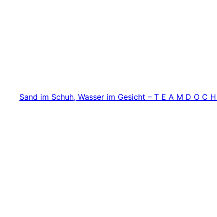
Zum
Inhalt
springen
Sand im Schuh, Wasser im Gesicht – T E A M D O C H