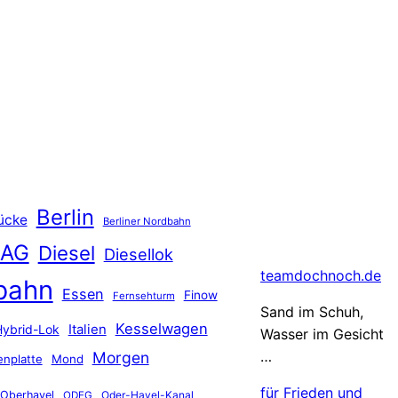
Berlin
ücke
Berliner Nordbahn
 AG
Diesel
Diesellok
teamdochnoch.de
bahn
Essen
Finow
Fernsehturm
Sand im Schuh,
Kesselwagen
Hybrid-Lok
Italien
Wasser im Gesicht
…
Morgen
nplatte
Mond
für Frieden und
Oberhavel
Oder-Havel-Kanal
ODEG