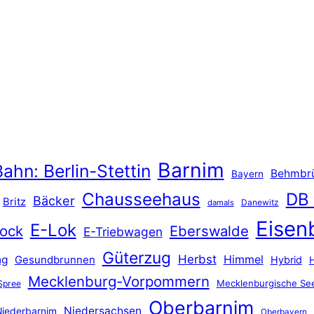
Barnim
ahn: Berlin-Stettin
Behmbr
Bayern
Chausseehaus
DB
Bäcker
Britz
Danewitz
damals
Eisen
E-Lok
ock
Eberswalde
E-Triebwagen
Güterzug
Herbst
Himmel
ng
Gesundbrunnen
Hybrid
Mecklenburg-Vorpommern
Mecklenburgische See
Spree
Oberbarnim
Niedersachsen
iederbarnim
Oberbayern