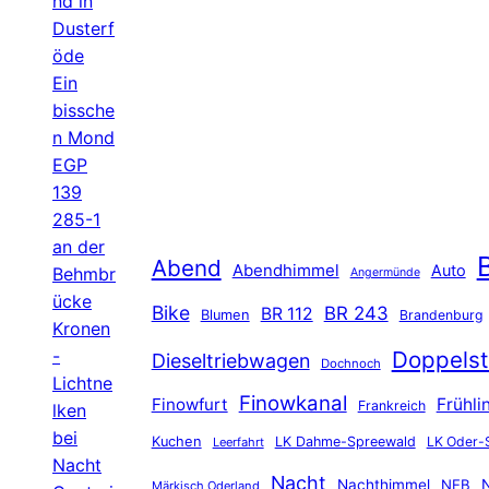
nd in
Dusterf
öde
Ein
bissche
n Mond
EGP
139
285-1
an der
B
Abend
Abendhimmel
Auto
Behmbr
Angermünde
ücke
Bike
BR 243
BR 112
Blumen
Brandenburg
Kronen
-
Doppelst
Dieseltriebwagen
Dochnoch
Lichtne
Finowkanal
Finowfurt
Frühli
Frankreich
lken
bei
Kuchen
LK Dahme-Spreewald
LK Oder-
Leerfahrt
Nacht
Nacht
Nachthimmel
NEB
N
Märkisch Oderland