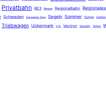
Privatbahn
Regionalex
RE3
Regionalbahn
Regen
e
Segeln
Sommer
Schweden
Sonne
Splitter
Schwedter Steg
Triebwagen
Uckermark
W
Vectron
Volvo
Verkehr
V70