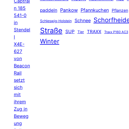
Captrai
n 185
Pankow
Pfannkuchen
paddeln
Pflanzen
541-0
Schorfheid
Schnee
Schleswig-Holstein
in
Straße
Stendel
SUP
TRAXX
Tier
Traxx P160 AC3
l
Winter
X4E-
627
von
Beacon
Rail
setzt
sich
mit
ihrem
Zug in
Beweg
ung