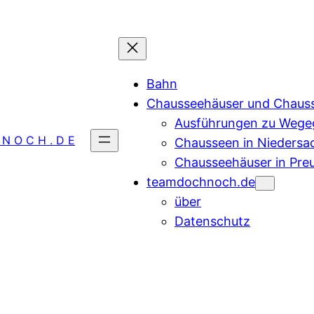
Bahn
Chausseehäuser und Chaus
Ausführungen zu Wegeg
 N O C H . D E
Chausseen in Niedersa
Chausseehäuser in Pre
teamdochnoch.de
über
Datenschutz