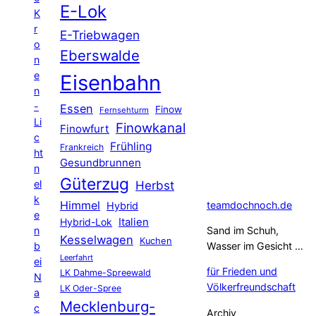
E-Lok
K
r
E-Triebwagen
o
Eberswalde
n
e
Eisenbahn
n
-
Essen
Finow
Fernsehturm
Li
Finowkanal
Finowfurt
c
Frühling
Frankreich
ht
Gesundbrunnen
n
Güterzug
el
Herbst
k
Himmel
teamdochnoch.de
Hybrid
e
Hybrid-Lok
Italien
n
Sand im Schuh,
Kesselwagen
Kuchen
b
Wasser im Gesicht …
Leerfahrt
ei
für Frieden und
LK Dahme-Spreewald
N
Völkerfreundschaft
LK Oder-Spree
a
Mecklenburg-
c
Archiv