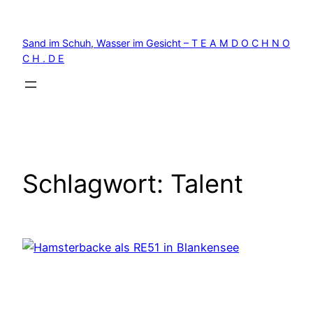
Zum
Inhalt
Sand im Schuh, Wasser im Gesicht – T E A M D O C H N O
springen
C H . D E
Schlagwort:
Talent