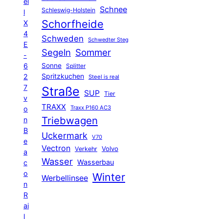
el
Schnee
Schleswig-Holstein
l
Schorfheide
X
4
Schweden
Schwedter Steg
E
Segeln
Sommer
-
6
Sonne
Splitter
Spritzkuchen
2
Steel is real
7
Straße
SUP
Tier
v
TRAXX
Traxx P160 AC3
o
Triebwagen
n
B
Uckermark
V70
e
Vectron
Volvo
Verkehr
a
Wasser
Wasserbau
c
o
Winter
Werbellinsee
n
R
ai
l