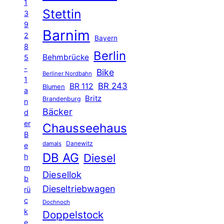
1
Stettin
3
9
Barnim
2
Bayern
8
Berlin
Behmbrücke
5
-
Bike
Berliner Nordbahn
1
BR 243
BR 112
Blumen
a
Britz
Brandenburg
n
Bäcker
d
er
Chausseehaus
B
Danewitz
damals
e
DB AG
Diesel
h
m
Diesellok
b
Dieseltriebwagen
rü
c
Dochnoch
k
Doppelstock
e