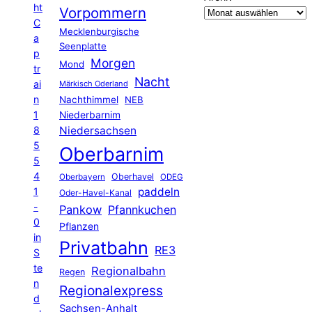
ht
Vorpommern
C
Mecklenburgische
a
Seenplatte
p
Morgen
Mond
tr
Nacht
ai
Märkisch Oderland
n
Nachthimmel
NEB
1
Niederbarnim
8
Niedersachsen
5
Oberbarnim
5
4
Oberhavel
Oberbayern
ODEG
1
paddeln
Oder-Havel-Kanal
-
Pankow
Pfannkuchen
0
Pflanzen
in
Privatbahn
RE3
S
te
Regionalbahn
Regen
n
Regionalexpress
d
Sachsen-Anhalt