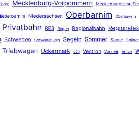
Mecklenburg-Vorpommern
Mecklenburgische See
Spree
Oberbarnim
Niedersachsen
iederbarnim
Oberbayern
Privatbahn
Regionalex
RE3
Regionalbahn
Regen
e
Segeln
Sommer
Schweden
Sonne
Splitter
Schwedter Steg
Triebwagen
Uckermark
W
Vectron
Volvo
Verkehr
V70