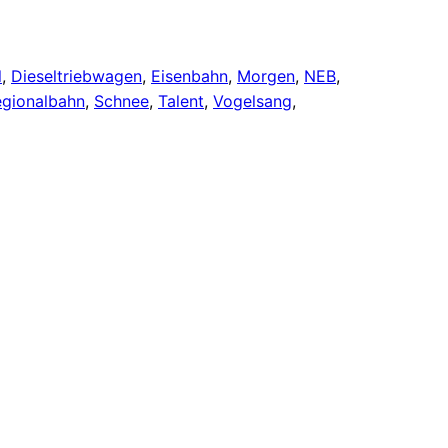
l
, 
Dieseltriebwagen
, 
Eisenbahn
, 
Morgen
, 
NEB
, 
gionalbahn
, 
Schnee
, 
Talent
, 
Vogelsang
, 