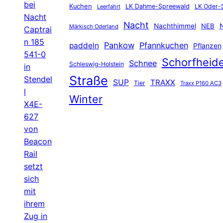
bei
Kuchen
LK Dahme-Spreewald
LK Oder-
Leerfahrt
Nacht
Nacht
Nachthimmel
NEB
N
Märkisch Oderland
Captrai
n 185
Pankow
Pfannkuchen
paddeln
Pflanzen
541-0
Schorfheid
Schnee
Schleswig-Holstein
in
Straße
Stendel
SUP
TRAXX
Tier
Traxx P160 AC3
l
Winter
X4E-
627
von
Beacon
Rail
setzt
sich
mit
ihrem
Zug in