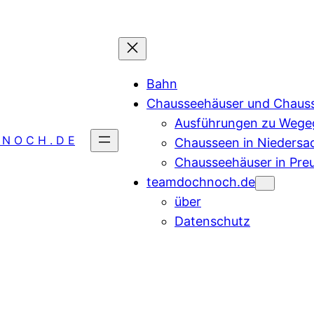
Bahn
Chausseehäuser und Chaus
Ausführungen zu Wegeg
 N O C H . D E
Chausseen in Niedersa
Chausseehäuser in Pre
teamdochnoch.de
über
Datenschutz