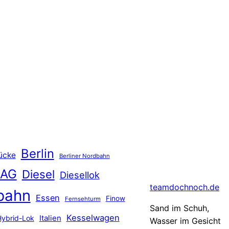
Berlin
ücke
Berliner Nordbahn
 AG
Diesel
Diesellok
teamdochnoch.de
bahn
Essen
Finow
Fernsehturm
Sand im Schuh,
Kesselwagen
Hybrid-Lok
Italien
Wasser im Gesicht