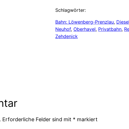
Schlagwörter:
Bahn: Löwenberg-Prenzlau
, 
Diese
Neuhof
, 
Oberhavel
, 
Privatbahn
, 
Re
Zehdenick
ntar
.
Erforderliche Felder sind mit
*
markiert