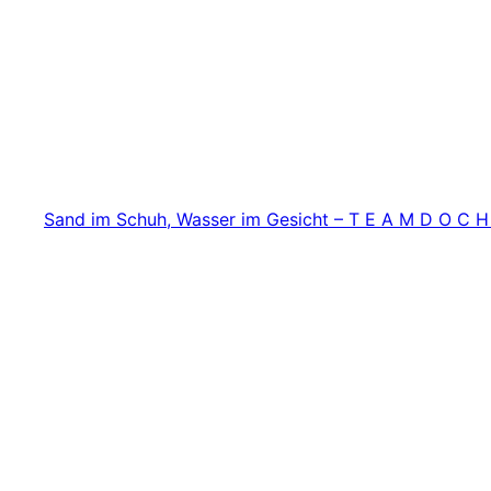
Zum
Inhalt
springen
Sand im Schuh, Wasser im Gesicht – T E A M D O C H