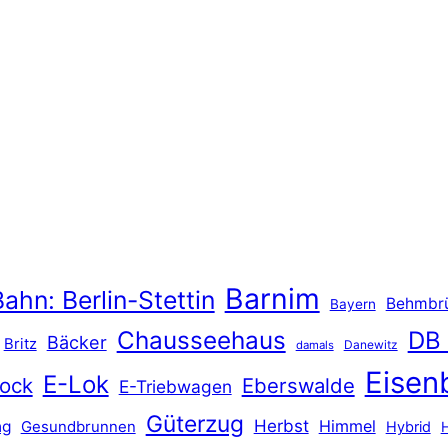
Barnim
ahn: Berlin-Stettin
Behmbr
Bayern
Chausseehaus
DB
Bäcker
Britz
Danewitz
damals
Eisen
E-Lok
ock
Eberswalde
E-Triebwagen
Güterzug
Herbst
Himmel
ng
Gesundbrunnen
Hybrid