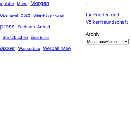
…
Morgen
nplatte
Mond
für Frieden und
Oberhavel
Oder-Havel-Kanal
ODEG
Völkerfreundschaft
press
Sachsen-Anhalt
Archiv
Spritzkuchen
Steel is real
asser
Werbellinsee
Wasserbau