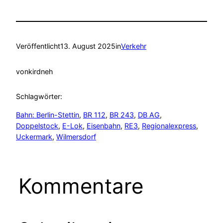
Veröffentlicht
13. August 2025
in
Verkehr
von
kirdneh
Schlagwörter:
Bahn: Berlin-Stettin
, 
BR 112
, 
BR 243
, 
DB AG
, 
Doppelstock
, 
E-Lok
, 
Eisenbahn
, 
RE3
, 
Regionalexpress
, 
Uckermark
, 
Wilmersdorf
Kommentare