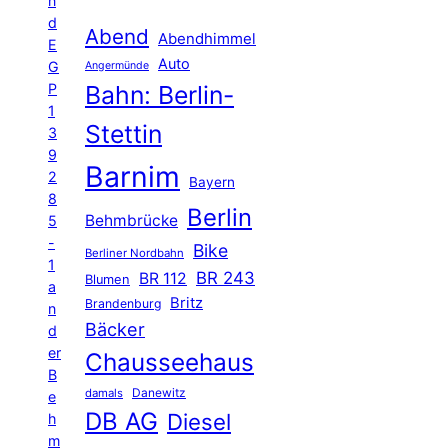
n
d
Abend
Abendhimmel
E
Auto
G
Angermünde
P
Bahn: Berlin-
1
Stettin
3
9
Barnim
2
Bayern
8
Berlin
Behmbrücke
5
-
Bike
Berliner Nordbahn
1
BR 243
BR 112
Blumen
a
Britz
Brandenburg
n
Bäcker
d
er
Chausseehaus
B
Danewitz
damals
e
DB AG
Diesel
h
m