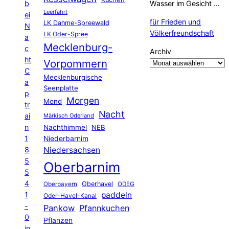
b
Wasser im Gesicht …
Leerfahrt
ei
für Frieden und
LK Dahme-Spreewald
N
Völkerfreundschaft
LK Oder-Spree
a
Mecklenburg-
c
Archiv
ht
Vorpommern
C
Mecklenburgische
a
Seenplatte
p
Morgen
Mond
tr
Nacht
ai
Märkisch Oderland
n
Nachthimmel
NEB
1
Niederbarnim
8
Niedersachsen
5
Oberbarnim
5
4
Oberhavel
Oberbayern
ODEG
1
paddeln
Oder-Havel-Kanal
-
Pankow
Pfannkuchen
0
Pflanzen
in