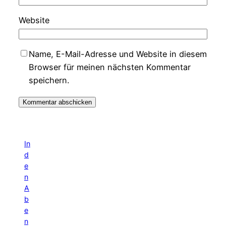
Website
Name, E-Mail-Adresse und Website in diesem
Browser für meinen nächsten Kommentar
speichern.
In
d
e
n
A
b
e
n