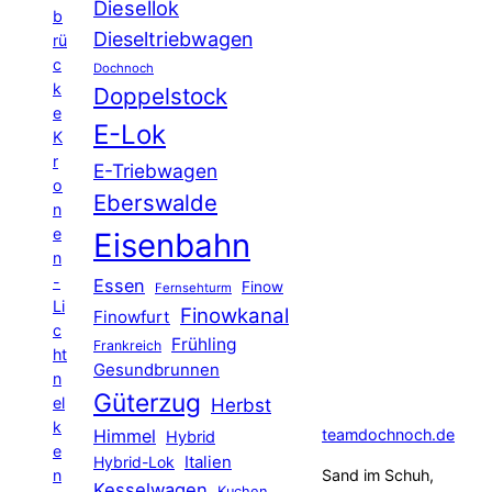
Diesellok
b
Dieseltriebwagen
rü
c
Dochnoch
k
Doppelstock
e
E-Lok
K
r
E-Triebwagen
o
Eberswalde
n
e
Eisenbahn
n
-
Essen
Finow
Fernsehturm
Li
Finowkanal
Finowfurt
c
Frühling
Frankreich
ht
Gesundbrunnen
n
Güterzug
el
Herbst
k
Himmel
teamdochnoch.de
Hybrid
e
Hybrid-Lok
Italien
n
Sand im Schuh,
Kesselwagen
Kuchen