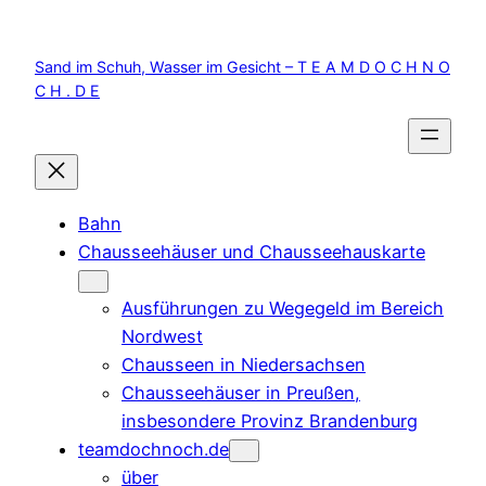
Zum
Inhalt
Sand im Schuh, Wasser im Gesicht – T E A M D O C H N O
springen
C H . D E
Bahn
Chausseehäuser und Chausseehauskarte
Ausführungen zu Wegegeld im Bereich
Nordwest
Chausseen in Niedersachsen
Chausseehäuser in Preußen,
insbesondere Provinz Brandenburg
teamdochnoch.de
über