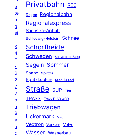
Privatbahn
RE3
S
te
Regionalbahn
Regen
n
Regionalexpress
d
Sachsen-Anhalt
el
Schnee
Schleswig-Holstein
l
Schorfheide
X
4
Schweden
Schwedter Steg
E
Segeln
Sommer
-
6
Sonne
Splitter
Spritzkuchen
2
Steel is real
7
Straße
SUP
Tier
v
TRAXX
Traxx P160 AC3
o
Triebwagen
n
B
Uckermark
V70
e
Vectron
Volvo
Verkehr
a
Wasser
Wasserbau
c