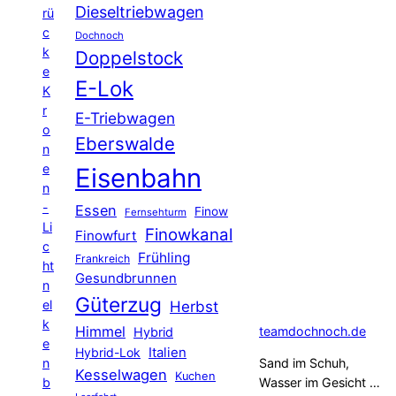
Dieseltriebwagen
rü
c
Dochnoch
k
Doppelstock
e
E-Lok
K
r
E-Triebwagen
o
Eberswalde
n
e
Eisenbahn
n
-
Essen
Finow
Fernsehturm
Li
Finowkanal
Finowfurt
c
Frühling
Frankreich
ht
Gesundbrunnen
n
Güterzug
el
Herbst
k
Himmel
teamdochnoch.de
Hybrid
e
Hybrid-Lok
Italien
n
Sand im Schuh,
Kesselwagen
Kuchen
b
Wasser im Gesicht …