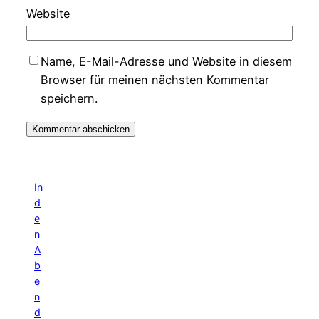
Website
Name, E-Mail-Adresse und Website in diesem
Browser für meinen nächsten Kommentar
speichern.
In
d
e
n
A
b
e
n
d