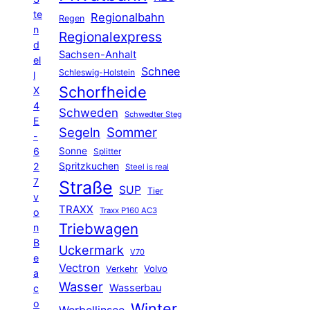
te
Regionalbahn
Regen
n
Regionalexpress
d
Sachsen-Anhalt
el
Schnee
Schleswig-Holstein
l
Schorfheide
X
4
Schweden
Schwedter Steg
E
Segeln
Sommer
-
6
Sonne
Splitter
Spritzkuchen
2
Steel is real
7
Straße
SUP
Tier
v
TRAXX
Traxx P160 AC3
o
Triebwagen
n
B
Uckermark
V70
e
Vectron
Volvo
Verkehr
a
Wasser
Wasserbau
c
o
Winter