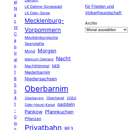
Leerfahrt
ei
für Frieden und
LK Dahme-Spreewald
N
Völkerfreundschaft
LK Oder-Spree
a
Mecklenburg-
c
Archiv
ht
Vorpommern
C
Mecklenburgische
a
Seenplatte
p
Morgen
Mond
tr
Nacht
ai
Märkisch Oderland
n
Nachthimmel
NEB
1
Niederbarnim
8
Niedersachsen
5
Oberbarnim
5
4
Oberhavel
Oberbayern
ODEG
1
paddeln
Oder-Havel-Kanal
-
Pankow
Pfannkuchen
0
Pflanzen
in
Privatbahn
RE3
S