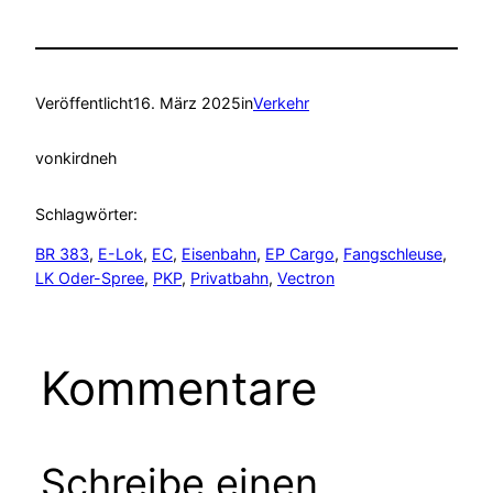
Veröffentlicht
16. März 2025
in
Verkehr
von
kirdneh
Schlagwörter:
BR 383
, 
E-Lok
, 
EC
, 
Eisenbahn
, 
EP Cargo
, 
Fangschleuse
, 
LK Oder-Spree
, 
PKP
, 
Privatbahn
, 
Vectron
Kommentare
Schreibe einen