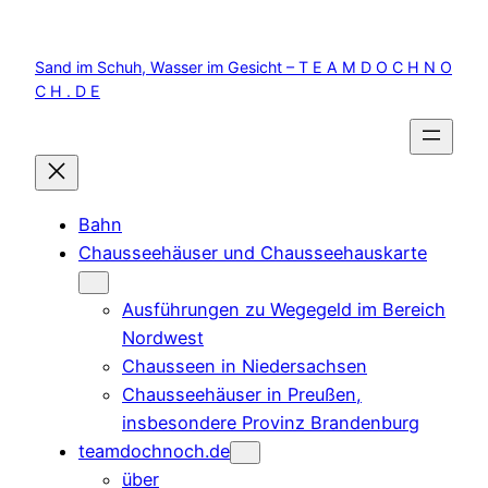
Zum
Inhalt
Sand im Schuh, Wasser im Gesicht – T E A M D O C H N O
springen
C H . D E
Bahn
Chausseehäuser und Chausseehauskarte
Ausführungen zu Wegegeld im Bereich
Nordwest
Chausseen in Niedersachsen
Chausseehäuser in Preußen,
insbesondere Provinz Brandenburg
teamdochnoch.de
über