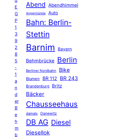
d
Abend
Abendhimmel
E
Auto
G
Angermünde
P
Bahn: Berlin-
1
Stettin
3
9
Barnim
2
Bayern
8
Berlin
Behmbrücke
5
-
Bike
Berliner Nordbahn
1
BR 243
BR 112
Blumen
a
Britz
Brandenburg
n
Bäcker
d
er
Chausseehaus
B
Danewitz
damals
e
DB AG
Diesel
h
m
Diesellok
b