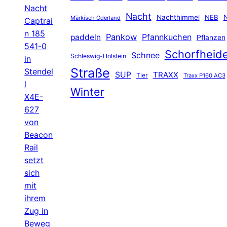
Nacht
Nacht
Nachthimmel
NEB
N
Märkisch Oderland
Captrai
n 185
Pankow
Pfannkuchen
paddeln
Pflanzen
541-0
Schorfheid
Schnee
Schleswig-Holstein
in
Straße
Stendel
SUP
TRAXX
Tier
Traxx P160 AC3
l
Winter
X4E-
627
von
Beacon
Rail
setzt
sich
mit
ihrem
Zug in
Beweg