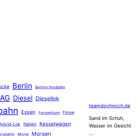
Berlin
ücke
Berliner Nordbahn
 AG
Diesel
Diesellok
teamdochnoch.de
bahn
Essen
Finow
Fernsehturm
Sand im Schuh,
Kesselwagen
Hybrid-Lok
Italien
Wasser im Gesicht
…
Morgen
nplatte
Mond