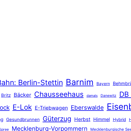
Barnim
ahn: Berlin-Stettin
Behmbr
Bayern
Chausseehaus
DB
Bäcker
Britz
Danewitz
damals
Eisen
E-Lok
ock
Eberswalde
E-Triebwagen
Güterzug
Herbst
Himmel
ng
Gesundbrunnen
Hybrid
Mecklenburg-Vorpommern
Mecklenburgische See
Spree