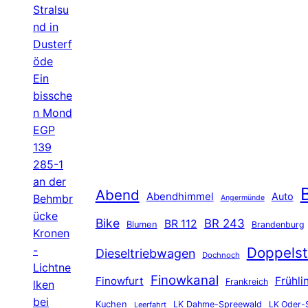
Stralsu
nd in
Dusterf
öde
Ein
bissche
n Mond
EGP
139
285-1
an der
B
Abend
Abendhimmel
Auto
Behmbr
Angermünde
ücke
Bike
BR 243
BR 112
Blumen
Brandenburg
Kronen
-
Doppelst
Dieseltriebwagen
Dochnoch
Lichtne
Finowkanal
Finowfurt
Frühli
Frankreich
lken
bei
Kuchen
LK Dahme-Spreewald
LK Oder-
Leerfahrt