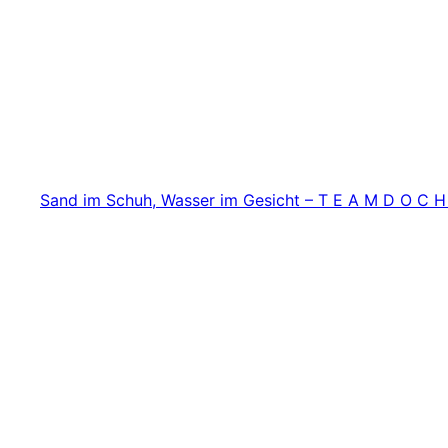
Zum
Inhalt
springen
Sand im Schuh, Wasser im Gesicht – T E A M D O C H