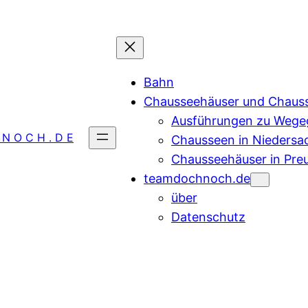
Bahn
Chausseehäuser und Chaus
Ausführungen zu Wegeg
 N O C H . D E
Chausseen in Niedersa
Chausseehäuser in Pre
teamdochnoch.de
über
Datenschutz